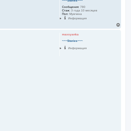
~~~Stories~~~
с
я
Сообщения:
780
к
Стаж:
3 года 10 месяцев
Пол:
Мужчина
н
а
Информация
ч
В
а
е
л
р
maxsyanka
у
н
у
~~~Stories~~~
т
Информация
ь
с
я
к
н
а
ч
а
л
у