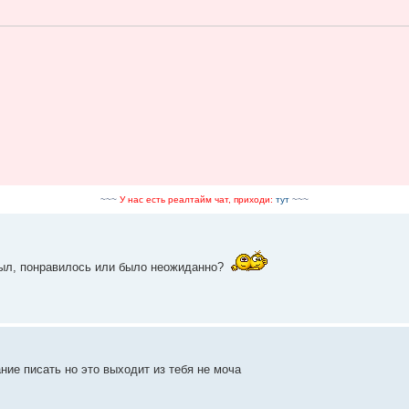
~~~
У нас есть реалтайм чат, приходи:
тут
~~~
 был, понравилось или было неожиданно?
ие писать но это выходит из тебя не моча