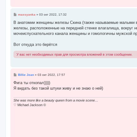
С
maxsyanka
»
03 окт 2022, 17:32
о
о
В анатомии женщины железы Скина (также называемые малыми в
б
железы, расположенные на передней стенке влагалища, вокруг н
щ
е
мочеиспускательного канала женщины и гомологичны мужской п
н
и
е
Вот откуда это берётся
У вас нет необходимых прав для просмотра вложений в этом сообщении.
С
Billie Jean
»
03 окт 2022, 17:57
о
о
Фига ты откопал)))))
б
Я видать без такой штуки живу и не знаю о ней)
щ
е
н
и
She was more like a beauty queen from a movie scene…
е
♡ Michael Jackson ©