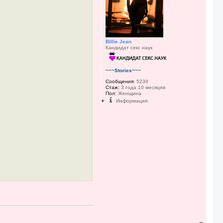
к
н
а
ч
а
л
Billie Jean
у
Кандидат секс наук
~~~Stories~~~
Сообщения:
5239
Стаж:
3 года 10 месяцев
Пол:
Женщина
Информация