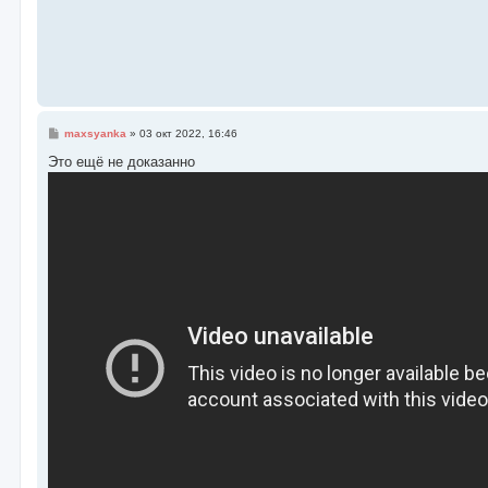
е
н
и
е
С
maxsyanka
»
03 окт 2022, 16:46
о
о
Это ещё не доказанно
б
щ
е
н
и
е