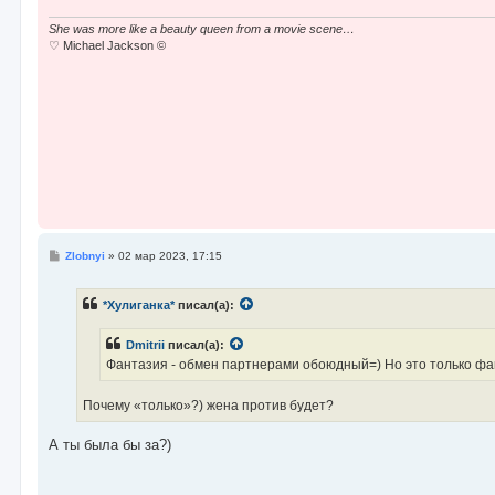
She was more like a beauty queen from a movie scene…
♡ Michael Jackson ©
С
Zlobnyi
»
02 мар 2023, 17:15
о
о
б
*Хулиганка*
писал(а):
щ
е
н
Dmitrii
писал(а):
и
е
Фантазия - обмен партнерами обоюдный=) Но это только фа
Почему «только»?) жена против будет?
А ты была бы за?)