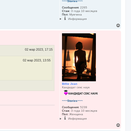
~~~Stories~~~
Сообщения:
2265
Стаж:
3 года 10 месяцев
Пол:
Мужчина
Информация
В
е
р
н
у
т
ь
02 мар 2023, 17:15
с
я
02 мар 2023, 13:55
к
н
а
ч
а
л
Billie Jean
у
Кандидат секс наук
~~~Stories~~~
Сообщения:
5239
Стаж:
3 года 10 месяцев
Пол:
Женщина
Информация
В
е