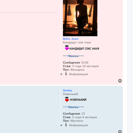
л
ь
у
с
я
к
н
а
ч
а
л
Billie Jean
у
Кандидат секс наук
~~~Stories~~~
Сообщения:
5239
Стаж:
3 года 10 месяцев
Пол:
Женщина
Информация
В
е
р
Smiha
н
Новенький
у
т
ь
~~~Stories~~~
с
я
Сообщения:
15
Стаж:
3 года 8 месяцев
к
Пол:
Мужчина
н
Информация
а
ч
В