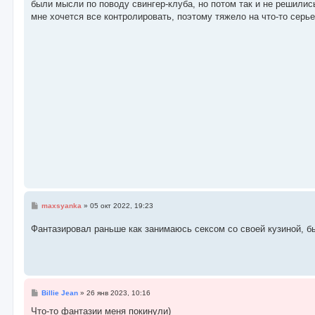
о
были мысли по поводу свингер-клуба, но потом так и не решилис
б
мне хочется все контролировать, поэтому тяжело на что-то серь
щ
е
н
и
е
С
maxsyanka
»
05 окт 2022, 19:23
о
о
Фантазировал раньше как занимаюсь сексом со своей кузиной, бы
б
щ
е
н
и
е
С
Billie Jean
»
26 янв 2023, 10:16
о
о
Что-то фантазии меня покинули)