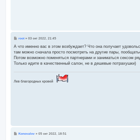
С
root
»
03 окт 2022, 21:45
о
о
А что именно вас в этом возбуждает? Что она получает удовольст
б
там можно сначала просто посмотреть на другие пары, пообщатьс
щ
е
Потом возможно поменяться партнерами и заниматься сексом рядо
н
Только идите в качественный салон, не в дешевые потрахушки)
и
е
Лев благородных кровей
С
Konovalov
»
05 окт 2022, 18:51
о