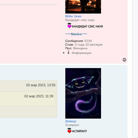
а
ч
а
л
Billie Jean
у
Кандидат секс наук
~~~Stories~~~
Сообщения:
5239
Стаж:
3 года 10 месяцев
Пол:
Женщина
Информация
В
е
р
н
у
т
ь
02 мар 2023, 13:55
с
я
02 мар 2023, 11:39
к
н
а
ч
а
л
Zlobnyi
у
Аспирант