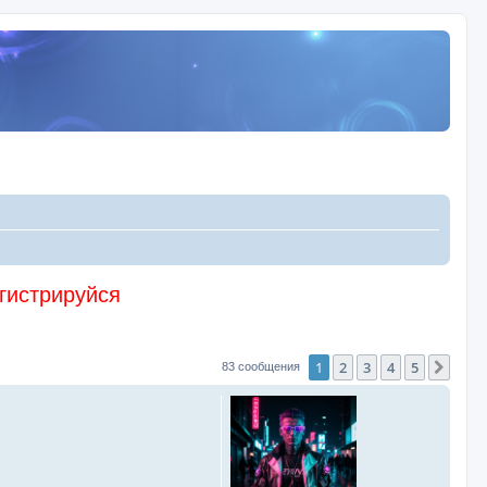
егистрируйся
1
2
3
4
5
След
83 сообщения