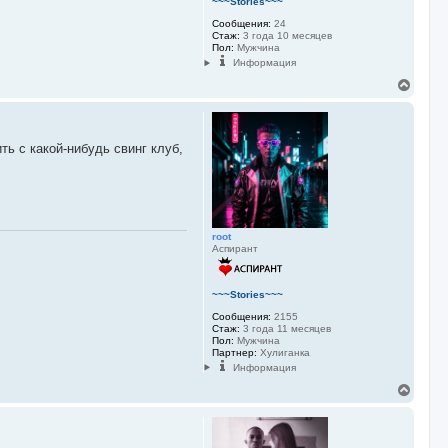
~~~Stories~~~
Сообщения:
24
Стаж:
3 года 10 месяцев
Пол:
Мужчина
Информация
В
е
р
н
у
ть с какой-нибудь свинг клуб,
т
ь
с
я
к
н
root
а
Аспирант
ч
а
л
у
~~~Stories~~~
Сообщения:
2155
Стаж:
3 года 11 месяцев
Пол:
Мужчина
Партнер:
Хулиганка
Информация
В
е
р
н
у