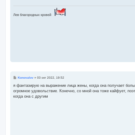
е
н
и
е
Лев благородных кровей
С
Konovalov
»
03 окт 2022, 19:52
о
о
я фантазирую на выражение лица жены, когда она получает больш
б
огромное удовольствие. Конечно, со мной она тоже кайфует, поэ
щ
е
когда она с другим
н
и
е