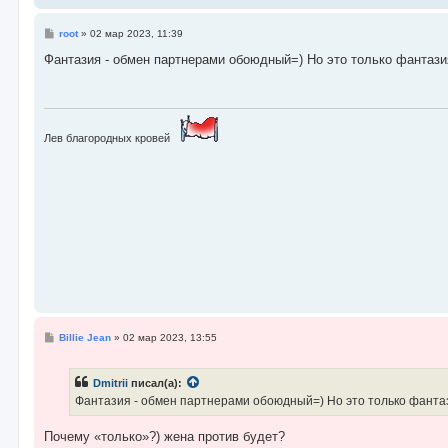
С
root
»
02 мар 2023, 11:39
о
о
Фантазия - обмен партнерами обоюдный=) Но это только фантази
б
щ
е
н
и
е
Лев благородных кровей
С
Billie Jean
»
02 мар 2023, 13:55
о
о
б
Dmitrii
писал(а):
щ
е
Фантазия - обмен партнерами обоюдный=) Но это только фанта
н
и
е
Почему «только»?) жена против будет?