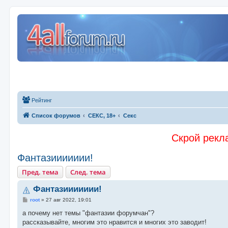
Рейтинг
Список форумов
СЕКС, 18+
Секс
Скрой рекла
Фантазиииииии!
Пред. тема
След. тема
Фантазиииииии!
С
root
»
27 авг 2022, 19:01
о
о
а почему нет темы "фантазии форумчан"?
б
рассказывайте, многим это нравится и многих это заводит!
щ