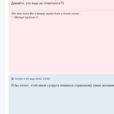
б
Давайте, кто еще не отметился?!)
щ
е
н
и
She was more like a beauty queen from a movie scene…
е
♡ Michael Jackson ©
С
Smiha
»
01 мар 2023, 15:00
о
о
Я бы хотел, чтоб меня супруга поимела страпоном) такое желани
б
щ
е
н
и
е