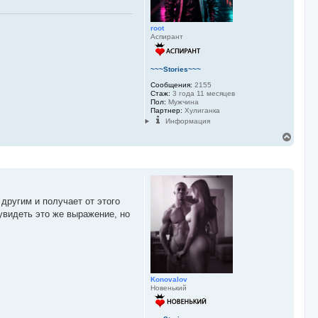
root
Аспирант
~~~Stories~~~
Сообщения:
2155
Стаж:
3 года 11 месяцев
Пол:
Мужчина
Партнер:
Хулиганка
Информация
В
е
р
н
у
т
ь
другим и получает от этого
с
увидеть это же выражение, но
я
к
н
а
ч
а
л
Konovalov
у
Новенький