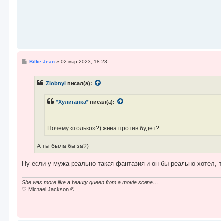
С
Billie Jean
»
02 мар 2023, 18:23
о
о
б
Zlobnyi
писал(а):
щ
е
н
*Хулиганка*
писал(а):
и
е
Почему «только»?) жена против будет?
А ты была бы за?)
Ну если у мужа реально такая фантазия и он бы реально хотел, 
She was more like a beauty queen from a movie scene…
♡ Michael Jackson ©