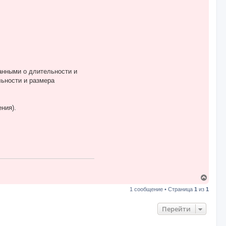
анными о длительности и
ьности и размера
ния).
В
е
1 сообщение • Страница
1
из
1
р
н
у
Перейти
т
ь