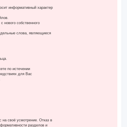
носит информативный характер
йлов.
с нового собственного
отдельные слова, являющиеся
ьца.
жете по истечении
ледствиях для Вас
.
 на своё усмотрение. Отказ в
нформативности разделов и