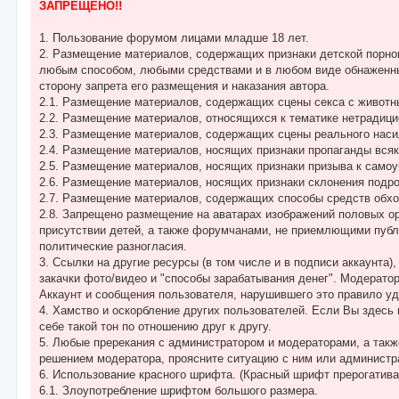
е
ЗАПРЕЩЕНО!!
н
и
е
1. Пользование форумом лицами младше 18 лет.
2. Размещение материалов, содержащих признаки детской порногр
любым способом, любыми средствами и в любом виде обнаженны
сторону запрета его размещения и наказания автора.
2.1. Размещение материалов, содержащих сцены секса с животны
2.2. Размещение материалов, относящихся к тематике нетрадици
2.3. Размещение материалов, содержащих сцены реального наси
2.4. Размещение материалов, носящих признаки пропаганды всяк
2.5. Размещение материалов, носящих признаки призыва к самоу
2.6. Размещение материалов, носящих признаки склонения подро
2.7. Размещение материалов, содержащих способы средств обхо
2.8. Запрещено размещение на аватарах изображений половых ор
присутствии детей, а также форумчанами, не приемлющими публ
политические разногласия.
3. Ссылки на другие ресурсы (в том числе и в подписи аккаунта
закачки фото/видео и "способы зарабатывания денег". Модерато
Аккаунт и сообщения пользователя, нарушившего это правило у
4. Хамство и оскорбление других пользователей. Если Вы здесь
себе такой тон по отношению друг к другу.
5. Любые пререкания с администратором и модераторами, а такж
решением модератора, проясните ситуацию с ним или администр
6. Использование красного шрифта. (Красный шрифт прерогатива
6.1. Злоупотребление шрифтом большого размера.