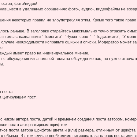
постов, фото/видео!
жавшиеся в удаленных сообщениях фото-, аудио-, видеофайлы не возв
шения некоторых правил не злоупотребляя этим. Кроме того такое прав
алось раньше. В заголовке старайтесь максимально точно отразить смы
темы с названиями "Помогите", "Нужен совет", "Подскажите", "У меня
в случае необходимости исправьте ошибки и описки. Модератор может за
о.
каждый имеет право на индивидуальное мнение.
т с обсуждения изначальной темы на обсуждение вас, не нужно отвечать 
ны.
 поста.
на цитирующем пост.
с ником автора поста, датой и временем создания поста автором, номер
тков поста автора жирным шрифтом.
ков поста автора шрифтом цвета и (или) размера, отличным от шрифта 
го объема. В этом случае необходимо цитировать заголовок поста или 