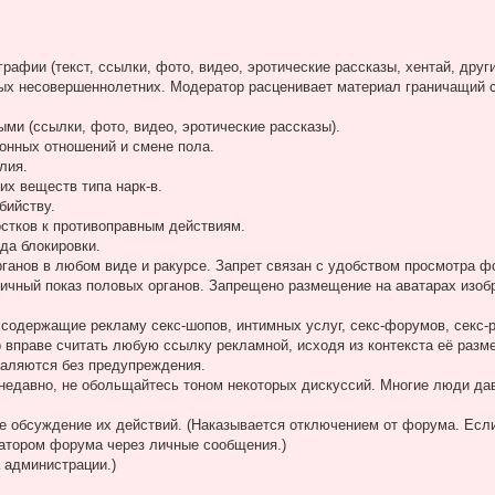
афии (текст, ссылки, фото, видео, эротические рассказы, хентай, друг
х несовершеннолетних. Модератор расценивает материал граничащий с
ми (ссылки, фото, видео, эротические рассказы).
онных отношений и смене пола.
лия.
их веществ типа нарк-в.
бийству.
стков к противоправным действиям.
да блокировки.
ганов в любом виде и ракурсе. Запрет связан с удобством просмотра фо
ичный показ половых органов. Запрещено размещение на аватарах изо
), содержащие рекламу секс-шопов, интимных услуг, секс-форумов, секс-
р вправе считать любую ссылку рекламной, исходя из контекста её разм
даляются без предупреждения.
 недавно, не обольщайтесь тоном некоторых дискуссий. Многие люди да
е обсуждение их действий. (Наказывается отключением от форума. Если
атором форума через личные сообщения.)
 администрации.)