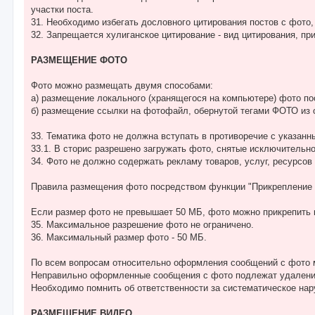
участки поста.
31. Необходимо избегать дословного цитирования постов с фото,
32. Запрещается хулиганское цитирование - вид цитирования, пр
РАЗМЕЩЕНИЕ ФОТО
Фото можно размещать двумя способами:
а) размещение локального (хранящегося на компьютере) фото п
б) размещение ссылки на фотофайл, обернутой тегами ФОТО из 
33. Тематика фото не должна вступать в противоречие с указан
33.1. В сторис разрешено загружать фото, снятые исключительн
34. Фото не должно содержать рекламу товаров, услуг, ресурсов 
Правила размещения фото посредством функции "Прикрепление
Если размер фото не превышает 50 МБ, фото можно прикрепить 
35. Максимальное разрешение фото не ограничено.
36. Максимальный размер фото - 50 МБ.
По всем вопросам относительно оформления сообщений с фото 
Неправильно оформленные сообщения с фото подлежат удален
Необходимо помнить об ответственности за систематическое на
РАЗМЕЩЕНИЕ ВИДЕО