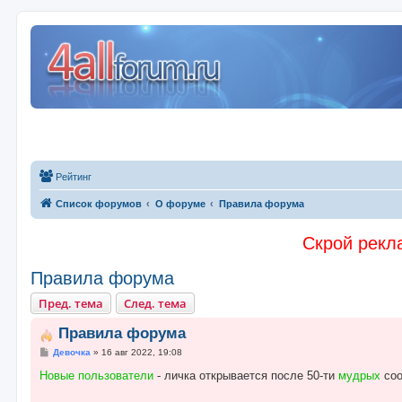
Рейтинг
Список форумов
O форуме
Правила форума
Скрой рекла
Правила форума
Пред. тема
След. тема
Правила форума
С
Девочка
»
16 авг 2022, 19:08
о
о
Новые пользователи
- личка открывается после 50-ти
мудрых
соо
б
щ