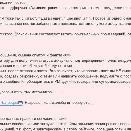
исании постов.
атике подфорума. (Администрация вправе оставить в теме флуд если он 
"Я тоже так считаю", " Давай ещё", "Красиво" и т.п. Постов из одних сма
и написание постов забаненными пользователями с чужого аккаунта или 
 русского. (Исключения составляют цитаты оригинальных произведений, 
 общения, обмена опытом и фантазиями.
ратору для получения статуса аккаунта с подтвержденным полом владел
мнения и вести обычную беседу по теме.
ин. после отправки поста. Это означает, что исправить пост вы НЕ смо
ю, создать откровенную тему или написать сообщение, подумайте о пос
его сообщения обращайтесь в PM администратора или супермодератора
урсов и открытых источников.
 Чаловцев
. Разрешен мат, жалобы игнорируются.
ие данных правил и согласие с ними!
ельные сообщения или загруженные файлы администрация решает вопрос
бщений, т.к. форум заинтересован в своём рейтинге, посещаемости и и