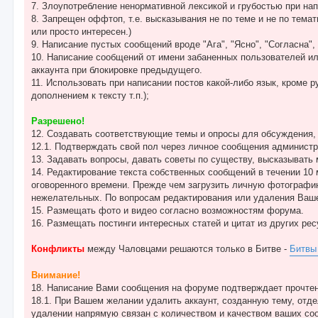
7. Злоупотребление ненормативной лексикой и грубостью при нап
8. Запрещен оффтоп, т.е. высказывания не по теме и не по тем
или просто интересен.)
9. Написание пустых сообщений вроде "Ага", "Ясно", "Согласна", 
10. Написание сообщений от имени забаненных пользователей ил
аккаунта при блокировке предыдущего.
11. Использовать при написании постов какой-либо язык, кроме
дополнением к тексту т.п.);
Разрешено!
12. Создавать соответствующие темы и опросы для обсуждения,
12.1. Подтверждать свой пол через личное сообщения админист
13. Задавать вопросы, давать советы по существу, высказывать 
14. Редактирование текста собственных сообщений в течении 10 м
оговоренного времени. Прежде чем загрузить личную фотографи
нежелательных. По вопросам редактирования или удаления Ваш
15. Размещать фото и видео согласно возможностям форума.
16. Размещать постинги интересных статей и цитат из других рес
Конфликты
между Чаловцами решаются только в Битве -
Битвы
Внимание!
18. Написание Вами сообщения на форуме подтверждает прочтен
18.1. При Вашем желании удалить аккаунт, созданную тему, отд
удалении напрямую связан с количеством и качеством ваших соо