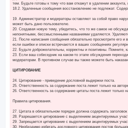
тем. Будьте готовы к тому что вам откажут в удалении аккаунта, 
18.2. Удаленные сообщения восстановлению не подлежат. Содер
19. Администратор и модераторы оставляют за собой право нару
может быть дано пользователю.
20. Создавая новую тему, убедитесь, что то же самое не обсужд
непонятными, бессмысленными названиями удаляются. Удаляются 
21. После написания сообщения обязательно просмотрите его и 
если ошибки и описки встречаются в ваших сообщениях регулярн
22. Будьте доброжелательны, корректны и позитивны. Помните, 
23. Если ваш собеседник на каком-то этапе обсуждения переходи
модераторам. В противном случае вы также можете быть наказа
ЦИТИРОВАНИЕ
24. Цитирование - приведение дословной выдержки поста.
25. Ответственность за содержание поста лежит только на авторе
26. Ответственность за содержание цитаты поста лежит только 
Правила цитирования.
27. Цитата в обязательном порядке должна содержать заголовок 
28. Разрешается цитирование с выделением акцентируемых учас
29. Запрещается цитирование с выделением акцентируемых участ
30. Необходимо избегать дословного цитирования постов большо