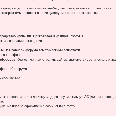
 аудио, видео. В этом случае необходимо цитировать заголовок поста.
и котором смысловое значение цитируемого поста искажается.
осредством функции "Прикрепление файлов" форума.
окна написания сообщения.
ными в Правилах форума тематическими запретами.
о на телефон.
(форумов, блогов, личных страниц, сайтов знакомств) эротического хара
 файлов" форума.
к сообщению.
можно обращаться к любому модератору, используя ЛС (личные сообщен
ию.
рушение правил оформления сообщений с фото.