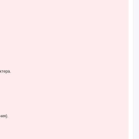
ктера.
ия).