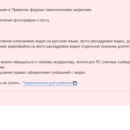
нными в Правилах форума тематическими запретами.
пления фотографии к посту.
овком (описанием) видео на русском языке, фото раскадровки видео, д
мере видеофайла на фото раскадровки видео отдельное указание длител
можно обращаться к любому модератору, используя ЛС (личные сообще
ию.
рушение правил оформления сообщений с видео.
 не тупить -
Терминология для развития