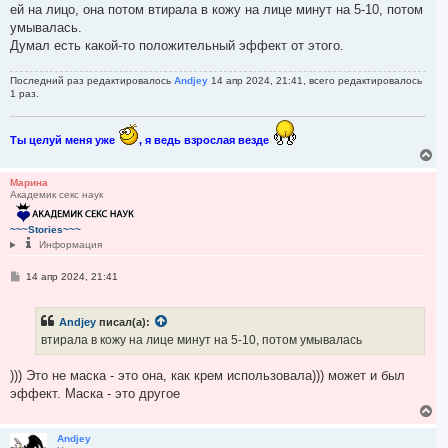
ей на лицо, она потом втирала в кожу на лице минут на 5-10, потом
умывалась.
Думал есть какой-то положительный эффект от этого.
Последний раз редактировалось
Andjey
14 апр 2024, 21:41, всего редактировалось
1 раз.
Ты целуй меня уже
, я ведь взрослая везде
В
е
р
Марина
Академик секс наук
н
у
т
~~~Stories~~~
ь
Информация
с
я
С
14 апр 2024, 21:41
к
о
н
о
а
б
ч
Andjey
писал(а):
щ
а
е
втирала в кожу на лице минут на 5-10, потом умывалась
н
л
и
у
е
))) Это не маска - это она, как крем использовала))) может и был
эффект. Маска - это другое
В
е
р
Andjey