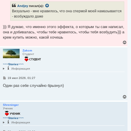
а
б
ч
Andjey
писал(а):
щ
а
е
Визуально - мне нравилось, что она спермой моей намазывается
н
л
- возбуждало даже
и
у
е
))) Я думаю, что именно этого эффекта, о которым ты сам написал,
она и добивалась, чтобы тебе нравилось, чтобы тебя возбудить))) а
крем купить можно, какой хочешь
В
е
р
Zakcm
Студент
н
у
т
~~~Stories~~~
ь
Информация
с
я
С
19 июл 2026, 01:27
к
о
н
о
Один раз себе случайно брызнул)
а
б
ч
щ
а
е
В
н
л
е
и
у
р
Shreninger
е
Ученик
н
у
т
~~~Stories~~~
ь
Информация
с
я