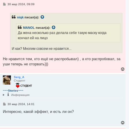
я
С
30 мар 2024, 09:09
к
о
н
о
а
б
niqk
писал(а):
ч
щ
е
а
н
л
MANOL
писал(а):
и
у
е
Да жена несколько раз делала себе такую маску когда
кончал ей на лицо
И как? Многим совсем не нравится...
Не нравится тем, кто ещё не распробывал) , а кто распробовал, за
уши теперь не оторвать)))
В
е
р
Serg_A
Студент
н
у
т
~~~Stories~~~
ь
Информация
с
я
С
30 мар 2024, 14:01
к
о
н
о
Интересно, какой эффект, и есть ли он?
а
б
ч
щ
а
е
В
н
л
е
и