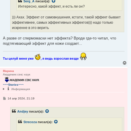
Serg_A
писал(а):
и
у
е
Интересно, какой эффект, и есть ли он?
))) Ахах. Эффект от самовнушения, кстати, такой эффект бывает
эффективнее, самых эффективных эффектов))) надо только
искренне в это верить
А разве от спермомаски нет эффекта? Вроде где-то читал, что
подтягивающий эффект для кожи создает...
Ты целуй меня уже
, я ведь взрослая везде
В
е
р
Марина
Академик секс наук
н
у
т
~~~Stories~~~
ь
Информация
с
я
С
14 апр 2024, 21:19
к
о
н
о
а
б
ч
Andjey
писал(а):
щ
а
е
н
л
Strecoza
писал(а):
и
у
е