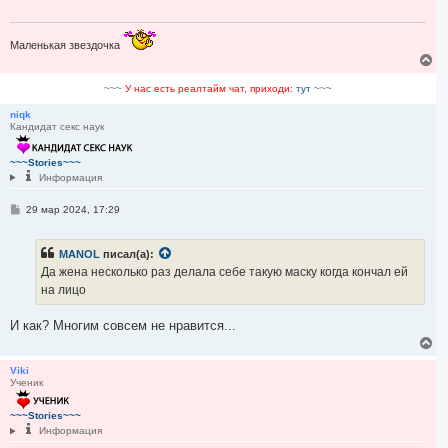
е
н
и
е
Маленькая звездочка
В
е
р
~~~
У нас есть реалтайм чат, приходи:
тут
~~~
н
у
niqk
Кандидат секс наук
т
ь
с
~~~Stories~~~
я
Информация
к
н
С
29 мар 2024, 17:29
а
о
ч
о
а
б
л
MANOL
писал(а):
щ
у
е
Да жена несколько раз делала себе такую маску когда кончал ей
н
на лицо
и
е
И как? Многим совсем не нравится...
В
е
р
Viki
Ученик
н
у
т
~~~Stories~~~
ь
Информация
с