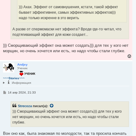
))) Ахах. Эффект от самовнушения, кстати, такой эффект
бывает эффективнее, самых эффективных эффектов)))
надо только искренне в это верить
А разве от спермомаски нет эффекта? Вроде где-то читал, что
подтягивающий эффект для кожи создает...
))) Сморщивающий эффект она может создать))) для тех у кого нет
морщин, но очень хочется или есть, но надо чтобы стали глубже.
В
е
р
Andjey
Ученик
н
у
т
~~~Stories~~~
ь
Информация
с
я
С
14 апр 2024, 21:33
к
о
н
о
а
б
Strecoza
писал(а):
ч
щ
е
а
))) Сморщивающий эффект она может создать))) для тех у кого
н
л
нет морщин, но очень хочется или есть, но надо чтобы стали
и
у
е
глубже.
Вон оно как, была знакомая по молодости, так та просила кончать