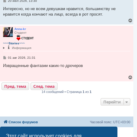
С
20 июл 2026, 13:30
к
о
н
о
Интересно, но не всем девушкам нравится, большинству не
а
б
нравится когда кончают на лицо, всегда в рот просят.
ч
щ
е
а
В
н
л
е
и
у
р
Anna-kr
е
Студент
н
у
т
~~~Stories~~~
ь
Информация
с
я
С
01 авг 2026, 21:31
к
о
н
о
Извращенные фантазии каких-то дрочеров
а
б
ч
щ
а
е
В
н
л
е
и
у
Пред. тема
След. тема
р
е
н
14 сообщений • Страница
1
из
1
у
т
Перейти
ь
с
я
к
н
Список форумов
Часовой пояс:
UTC+03:00
а
ч
а
Создано на основе
phpBB
® Forum Software © phpBB Limited
Этот сайт использует cookies для