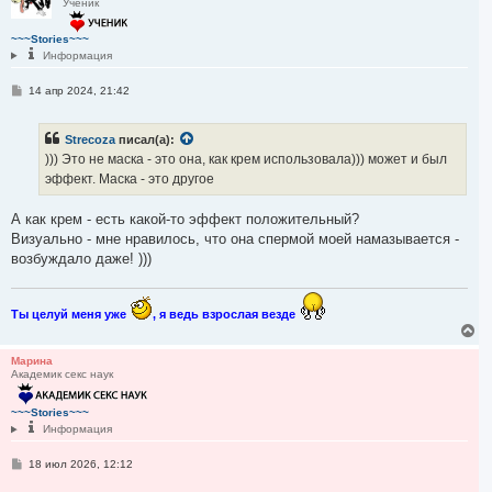
Ученик
н
у
т
~~~Stories~~~
ь
Информация
с
я
С
14 апр 2024, 21:42
к
о
н
о
а
б
Strecoza
писал(а):
ч
щ
е
а
))) Это не маска - это она, как крем использовала))) может и был
н
л
эффект. Маска - это другое
и
у
е
А как крем - есть какой-то эффект положительный?
Визуально - мне нравилось, что она спермой моей намазывается -
возбуждало даже! )))
Ты целуй меня уже
, я ведь взрослая везде
В
е
р
Марина
Академик секс наук
н
у
т
~~~Stories~~~
ь
Информация
с
я
С
18 июл 2026, 12:12
к
о
н
о