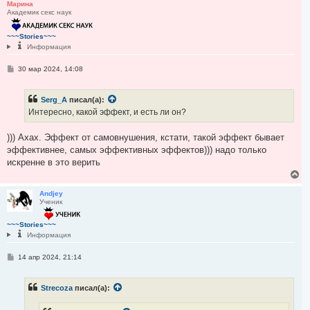
у
р
Марина
е
Академик секс наук
н
у
т
~~~Stories~~~
ь
Информация
с
я
С
30 мар 2024, 14:08
к
о
н
о
а
б
ч
Serg_A
писал(а):
щ
а
е
Интересно, какой эффект, и есть ли он?
н
л
и
у
е
))) Ахах. Эффект от самовнушения, кстати, такой эффект бывает
эффективнее, самых эффективных эффектов))) надо только
искренне в это верить
В
е
р
Andjey
Ученик
н
у
т
~~~Stories~~~
ь
Информация
с
я
С
14 апр 2024, 21:14
к
о
н
о
а
б
Strecoza
писал(а):
ч
щ
е
а
н
л