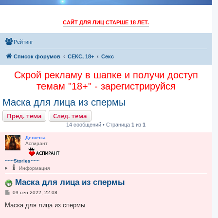
САЙТ ДЛЯ ЛИЦ СТАРШЕ 18 ЛЕТ.
Рейтинг
Список форумов
СЕКС, 18+
Секс
Скрой рекламу в шапке и получи доступ
темам "18+" - зарегистрируйся
Маска для лица из спермы
Пред. тема
След. тема
14 сообщений • Страница
1
из
1
Девочка
Аспирант
~~~Stories~~~
Информация
Маска для лица из спермы
С
09 сен 2022, 22:08
о
о
Маска для лица из спермы
б
щ