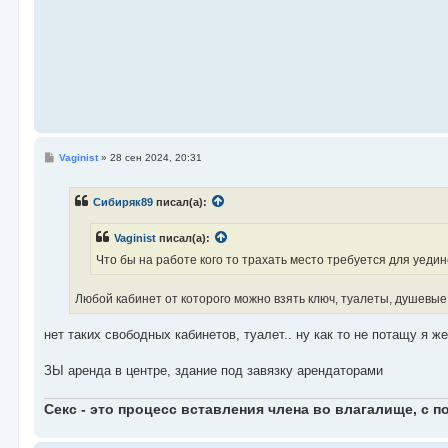
С
Vaginist
»
28 сен 2024, 20:31
о
о
б
Сибиряк89
писал(а):
щ
е
н
Vaginist
писал(а):
и
е
Что бы на работе кого то трахать место требуется для уедин
Любой кабинет от которого можно взять ключ, туалеты, душевые
нет таких свободных кабинетов, туалет.. ну как то не потащу я же
ЗЫ аренда в центре, здание под завязку арендаторами
Секс - это процесс вставления члена во влагалище, с