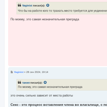
о
б
Vaginist
писал(а):
щ
е
Что бы на работе кого то трахать место требуется для уединения
н
и
е
По моему, это самая незначительная преграда
С
Vaginist
»
28 сен 2024, 19:14
о
о
б
тания
писал(а):
щ
е
По моему, это самая незначительная преграда
н
и
е
это очень сильно зависит от места работы
Секс - это процесс вставления члена во влагалище, с