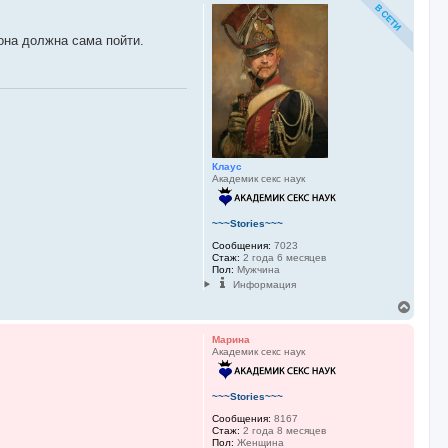
р
н
у
она должна сама пойти.
т
ь
с
я
к
н
а
ч
а
Клаус
л
Академик секс наук
у
~~~Stories~~~
Сообщения:
7023
Стаж:
2 года 6 месяцев
Пол:
Мужчина
Информация
В
е
р
Марина
н
Академик секс наук
у
т
ь
~~~Stories~~~
с
я
Сообщения:
8167
Стаж:
2 года 8 месяцев
к
Пол:
Женщина
н