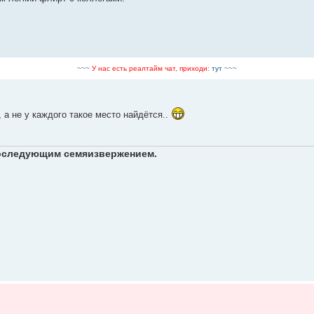
~~~
У нас есть реалтайм чат, приходи:
тут
~~~
 а не у каждого такое место найдётся..
 последующим семяизвержением.