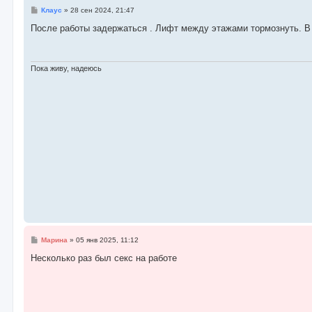
С
Клаус
»
28 сен 2024, 21:47
о
о
После работы задержаться . Лифт между этажами тормознуть. В 
б
щ
е
н
и
Пока живу, надеюсь
е
С
Марина
»
05 янв 2025, 11:12
о
о
Несколько раз был секс на работе
б
щ
е
н
и
е