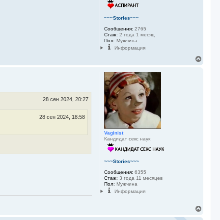
а
л
у
~~~Stories~~~
Сообщения:
2765
Стаж:
2 года 1 месяц
Пол:
Мужчина
Информация
В
е
р
н
у
т
ь
28 сен 2024, 20:27
с
я
28 сен 2024, 18:58
к
н
Vaginist
а
Кандидат секс наук
ч
а
л
у
~~~Stories~~~
Сообщения:
6355
Стаж:
3 года 11 месяцев
Пол:
Мужчина
Информация
В
е