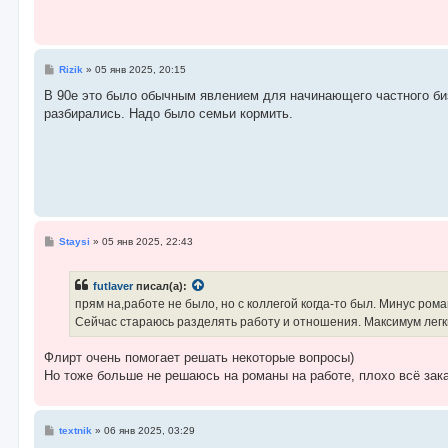
С
Rizik
»
05 янв 2025, 20:15
о
о
В 90е это было обычным явлением для начинающего частного бизн
б
разбирались. Надо было семьи кормить.
щ
е
н
и
е
С
Staysi
»
05 янв 2025, 22:43
о
о
б
futlaver
писал(а):
щ
е
прям на,работе не было, но с коллегой когда-то был. Минус рома
н
Сейчас стараюсь разделять работу и отношения. Максимум легк
и
е
Флирт очень помогает решать некоторые вопросы)
Но тоже больше не решаюсь на романы на работе, плохо всё зак
С
textnik
»
06 янв 2025, 03:29
о