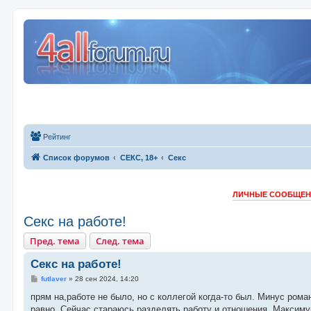
Рейтинг
Список форумов
СЕКС, 18+
Секс
ЛИЧНЫЕ СООБЩЕНИ
Секс на работе!
Пред. тема
След. тема
Секс на работе!
С
futlaver
»
28 сен 2024, 14:20
о
о
прям на,работе не было, но с коллегой когда-то был. Минус рома
б
равно. Сейчас стараюсь разделять работу и отношения. Максиму