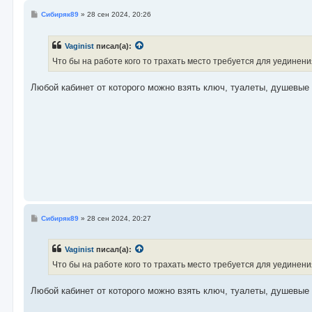
С
Сибиряк89
»
28 сен 2024, 20:26
о
о
б
Vaginist
писал(а):
щ
е
Что бы на работе кого то трахать место требуется для уединения
н
и
е
Любой кабинет от которого можно взять ключ, туалеты, душевые
С
Сибиряк89
»
28 сен 2024, 20:27
о
о
б
Vaginist
писал(а):
щ
е
Что бы на работе кого то трахать место требуется для уединения
н
и
е
Любой кабинет от которого можно взять ключ, туалеты, душевые