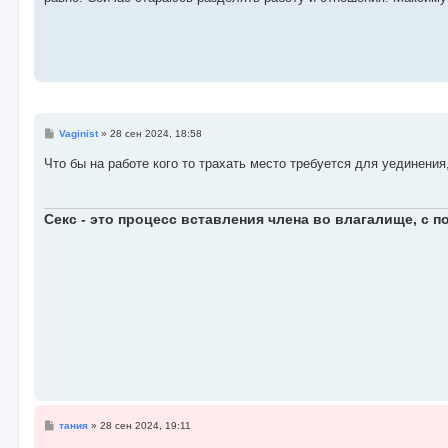
щ
е
н
и
е
С
Vaginist
»
28 сен 2024, 18:58
о
о
Что бы на работе кого то трахать место требуется для уединения,
б
щ
е
н
Секс - это процесс вставления члена во влагалище, с
и
е
С
тания
»
28 сен 2024, 19:11
о