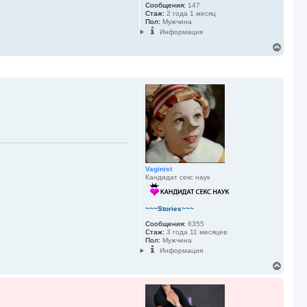
Сообщения:
147
Стаж:
2 года 1 месяц
Пол:
Мужчина
Информация
В
е
р
н
у
т
ь
с
я
к
н
а
ч
Vaginist
а
Кандидат секс наук
л
у
~~~Stories~~~
Сообщения:
6355
Стаж:
3 года 11 месяцев
Пол:
Мужчина
Информация
В
е
р
н
у