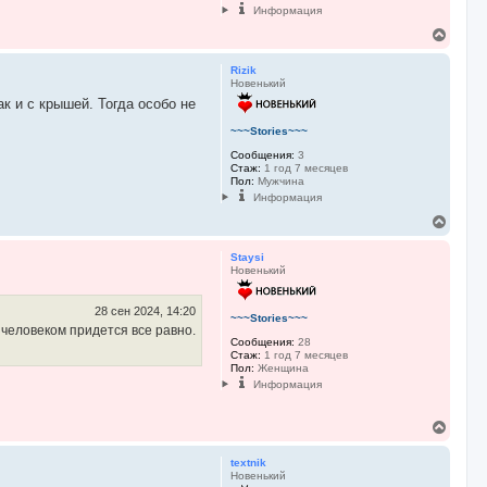
Информация
а
ч
В
а
е
л
р
Rizik
у
н
Новенький
у
к и с крышей. Тогда особо не
т
ь
~~~Stories~~~
с
я
Сообщения:
3
Стаж:
1 год 7 месяцев
к
Пол:
Мужчина
н
Информация
а
ч
В
а
е
л
р
Staysi
у
н
Новенький
у
т
ь
28 сен 2024, 14:20
~~~Stories~~~
с
 человеком придется все равно.
я
Сообщения:
28
Стаж:
1 год 7 месяцев
к
Пол:
Женщина
н
Информация
а
ч
а
В
л
е
у
р
textnik
н
Новенький