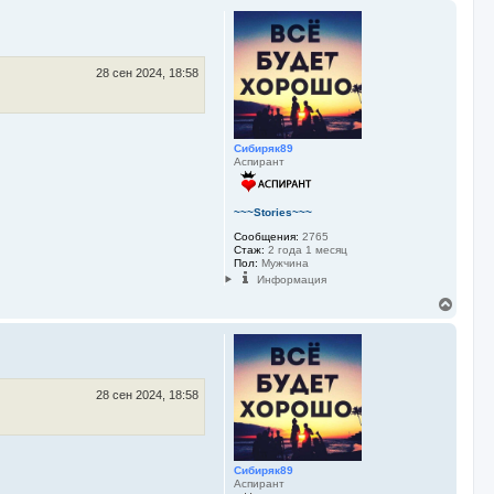
р
н
у
т
ь
28 сен 2024, 18:58
с
я
к
н
Сибиряк89
а
Аспирант
ч
а
л
у
~~~Stories~~~
Сообщения:
2765
Стаж:
2 года 1 месяц
Пол:
Мужчина
Информация
В
е
р
н
у
т
ь
28 сен 2024, 18:58
с
я
к
н
Сибиряк89
а
Аспирант
ч