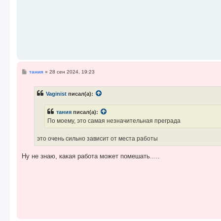
С
тания
»
28 сен 2024, 19:23
о
о
б
Vaginist
писал(а):
щ
е
н
тания
писал(а):
и
е
По моему, это самая незначительная преграда
это очень сильно зависит от места работы
Ну не знаю, какая работа может помешать.....