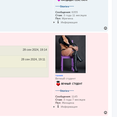
л
у
~~~Stories~~~
Сообщения:
6355
Стаж:
3 года 11 месяцев
Пол:
Мужчина
Информация
В
е
р
н
у
т
ь
28 сен 2024, 19:14
с
я
28 сен 2024, 19:11
к
н
а
ч
а
тания
Вечный студент
л
у
~~~Stories~~~
Сообщения:
1145
Стаж:
3 года 7 месяцев
Пол:
Женщина
Информация
В
е