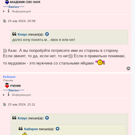
у
т
~~~Stories~~~
ь
Информация
с
я
С
15 апр 2024, 20:58
к
о
н
о
а
б
ч
Клаус
писал(а):
щ
а
е
долго хочу понять м... звон я или нет
н
л
и
у
е
))) Ахах. А вы попробуйте потрясите ими из стороны в сторону.
Если звенят, то да, если нет, то нет))) Если я правильно понимаю,
то мудазвон - это мужчина со стальными яйцами
В
е
р
Каберне
Ученик
н
у
т
~~~Stories~~~
ь
Информация
с
я
С
15 апр 2024, 21:11
к
о
н
о
а
б
Клаус
писал(а):
ч
щ
е
а
н
л
Каберне
писал(а):
и
у
е