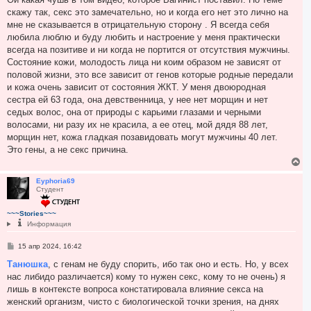
а
б
скажу так, секс это замечательно, но и когда его нет это лично на
л
щ
у
е
мне не сказывается в отрицательную сторону . Я всегда себя
н
любила люблю и буду любить и настроение у меня практически
и
е
всегда на позитиве и ни когда не портится от отсутствия мужчины.
Состояние кожи, молодость лица ни коим образом не зависят от
половой жизни, это все зависит от генов которые родные передали
и кожа очень зависит от состояния ЖКТ. У меня двоюродная
сестра ей 63 года, она девственница, у нее нет морщин и нет
седых волос, она от природы с карьими глазами и черными
волосами, ни разу их не красила, а ее отец, мой дядя 88 лет,
морщин нет, кожа гладкая позавидовать могут мужчины 40 лет.
Это гены, а не секс причина.
В
е
р
Eyphoria69
Студент
н
у
т
~~~Stories~~~
ь
Информация
с
я
С
15 апр 2024, 16:42
к
о
н
о
Танюшка
, с генам не буду спорить, ибо так оно и есть. Но, у всех
а
б
нас либидо различается) кому то нужен секс, кому то не очень) я
ч
щ
а
е
лишь в контексте вопроса констатировала влияние секса на
н
л
женский организм, чисто с биологической точки зрения, на днях
и
у