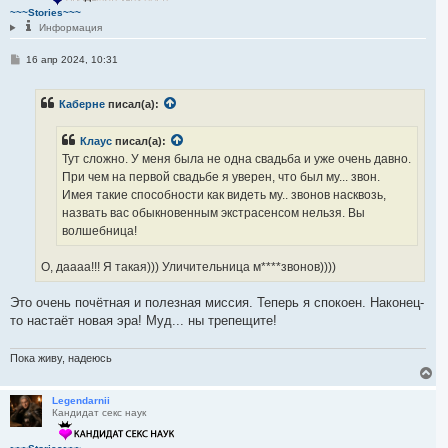
т
~~~Stories~~~
ь
Информация
с
я
С
16 апр 2024, 10:31
к
о
н
о
а
б
ч
Каберне
писал(а):
щ
а
е
н
л
Клаус
писал(а):
и
у
е
Тут сложно. У меня была не одна свадьба и уже очень давно.
При чем на первой свадьбе я уверен, что был му... звон.
Имея такие способности как видеть му.. звонов насквозь,
назвать вас обыкновенным экстрасенсом нельзя. Вы
волшебница!
О, даааа!!! Я такая))) Уличительница м****звонов))))
Это очень почётная и полезная миссия. Теперь я спокоен. Наконец-
то настаёт новая эра! Муд... ны трепещите!
Пока живу, надеюсь
В
е
р
Legendarnii
Кандидат секс наук
н
у
т