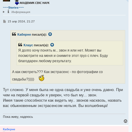
у
т
~~~Stories~~~
ь
Информация
с
я
С
15 апр 2024, 21:27
к
о
н
о
а
б
ч
Каберне
писал(а):
щ
а
е
н
л
Клаус
писал(а):
и
у
е
Я долго хочу понять м... звон я или нет. Может вы
посмотрите на меня и снимите этот груз с плеч. Буду
благодарен любому результату.
А как смотреть??? Как экстрасенс - по фотографии со
свадьбы?)))))
Тут сложно. У меня была не одна свадьба и уже очень давно. При
чем на первой свадьбе я уверен, что был му... звон.
Имея такие способности как видеть му.. звонов насквозь, назвать
вас обыкновенным экстрасенсом нельзя. Вы волшебница!
Пока живу, надеюсь
В
е
р
Каберне