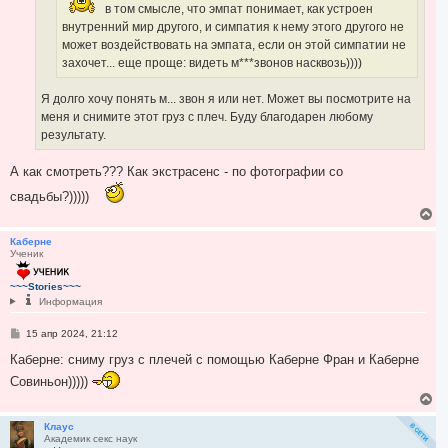
в том смысле, что эмпат понимает, как устроен
внутренний мир другого, и симпатия к нему этого другого не
может воздействовать на эмпата, если он этой симпатии не
захочет... еще проще: видеть м***звонов насквозь))))
Я долго хочу понять м... звон я или нет. Может вы посмотрите на
меня и снимите этот груз с плеч. Буду благодарен любому
результату.
А как смотреть??? Как экстрасенс - по фотографии со
свадьбы?)))))
В
е
р
Каберне
Ученик
н
у
т
~~~Stories~~~
ь
Информация
с
я
С
15 апр 2024, 21:12
к
о
н
о
Каберне: сниму груз с плечей с помощью Каберне Фран и Каберне
а
б
Совиньон)))))
ч
щ
е
а
В
н
л
е
и
у
р
Клаус
е
Академик секс наук
н