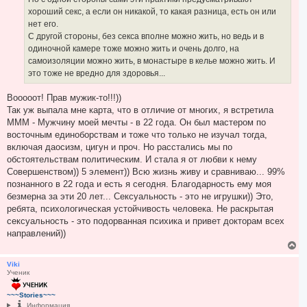
хороший секс, а если он никакой, то какая разница, есть он или
нет его.
С другой стороны, без секса вполне можно жить, но ведь и в
одиночной камере тоже можно жить и очень долго, на
самоизоляции можно жить, в монастыре в келье можно жить. И
это тоже не вредно для здоровья...
Вооооот! Прав мужик-то!!!))
Так уж выпала мне карта, что в отличие от многих, я встретила
МММ - Мужчину моей мечты - в 22 года. Он был мастером по
восточным единоборствам и тоже что только не изучал тогда,
включая даосизм, цигун и проч. Но расстались мы по
обстоятельствам политическим. И стала я от любви к нему
Совершенством)) 5 элемент)) Всю жизнь живу и сравниваю... 99%
познанного в 22 года и есть я сегодня. Благодарность ему моя
безмерна за эти 20 лет... Сексуальность - это не игрушки)) Это,
ребята, психологическая устойчивость человека. Не раскрытая
сексуальность - это подорванная психика и привет докторам всех
направлений))
В
е
р
Viki
Ученик
н
у
т
~~~Stories~~~
ь
Информация