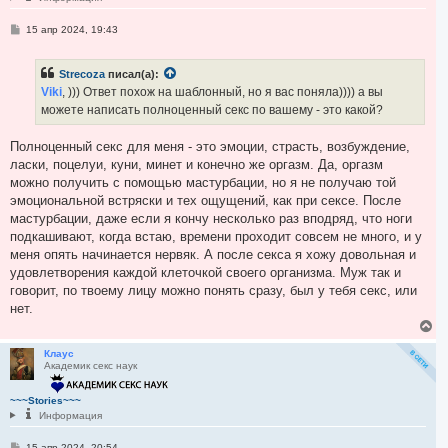
с
я
С
15 апр 2024, 19:43
к
о
н
о
а
б
Strecoza
писал(а):
ч
щ
е
а
Viki
, ))) Ответ похож на шаблонный, но я вас поняла)))) а вы
н
л
можете написать полноценный секс по вашему - это какой?
и
у
е
Полноценный секс для меня - это эмоции, страсть, возбуждение,
ласки, поцелуи, куни, минет и конечно же оргазм. Да, оргазм
можно получить с помощью мастурбации, но я не получаю той
эмоциональной встряски и тех ощущений, как при сексе. После
мастурбации, даже если я кончу несколько раз вподряд, что ноги
подкашивают, когда встаю, времени проходит совсем не много, и у
меня опять начинается нервяк. А после секса я хожу довольная и
удовлетворения каждой клеточкой своего организма. Муж так и
говорит, по твоему лицу можно понять сразу, был у тебя секс, или
нет.
В
е
р
Клаус
Академик секс наук
н
у
т
~~~Stories~~~
ь
Информация
с
я
С
15 апр 2024, 20:54