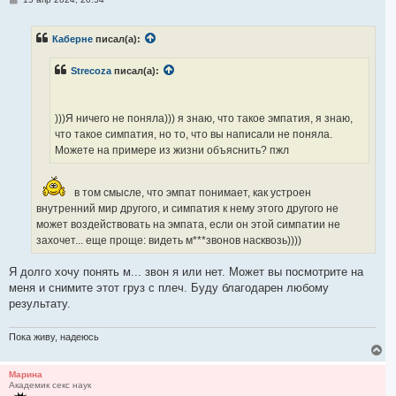
к
о
н
о
а
б
ч
Каберне
писал(а):
щ
а
е
н
л
Strecoza
писал(а):
и
у
е
)))Я ничего не поняла))) я знаю, что такое эмпатия, я знаю,
что такое симпатия, но то, что вы написали не поняла.
Можете на примере из жизни объяснить? пжл
в том смысле, что эмпат понимает, как устроен
внутренний мир другого, и симпатия к нему этого другого не
может воздействовать на эмпата, если он этой симпатии не
захочет... еще проще: видеть м***звонов насквозь))))
Я долго хочу понять м... звон я или нет. Может вы посмотрите на
меня и снимите этот груз с плеч. Буду благодарен любому
результату.
Пока живу, надеюсь
В
е
р
Марина
Академик секс наук
н