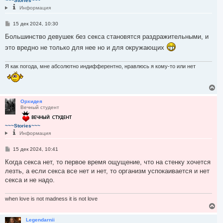
~~~Stories~~~
ь
Информация
с
я
С
15 дек 2024, 10:30
к
о
н
о
Большинство девушек без секса становятся раздражительными, и
а
б
ч
это вредно не только для нее но и для окружающих
щ
а
е
н
л
и
Я как погода, мне абсолютно индифферентно, нравлюсь я кому-то или нет
у
е
В
е
р
Орхидея
Вечный студент
н
у
т
~~~Stories~~~
ь
Информация
с
я
С
15 дек 2024, 10:41
к
о
н
о
Когда секса нет, то первое время ощущение, что на стенку хочется
а
б
лезть, а если секса все нет и нет, то организм успокаивается и нет
ч
щ
а
е
секса и не надо.
л
н
и
у
е
when love is not madness it is not love
В
е
р
Legendarnii