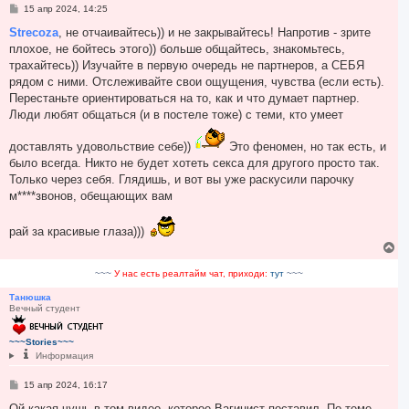
С
15 апр 2024, 14:25
о
о
Strecoza
, не отчаивайтесь)) и не закрывайтесь! Напротив - зрите
б
плохое, не бойтесь этого)) больше общайтесь, знакомьтесь,
щ
е
трахайтесь)) Изучайте в первую очередь не партнеров, а СЕБЯ
н
рядом с ними. Отслеживайте свои ощущения, чувства (если есть).
и
е
Перестаньте ориентироваться на то, как и что думает партнер.
Люди любят общаться (и в постеле тоже) с теми, кто умеет
доставлять удовольствие себе))
Это феномен, но так есть, и
было всегда. Никто не будет хотеть секса для другого просто так.
Только через себя. Глядишь, и вот вы уже раскусили парочку
м****звонов, обещающих вам
рай за красивые глаза)))
В
е
р
~~~
У нас есть реалтайм чат, приходи:
тут
~~~
н
у
Танюшка
Вечный студент
т
ь
с
~~~Stories~~~
я
Информация
к
н
С
15 апр 2024, 16:17
а
о
ч
о
Ой какая чушь в том видео, которое Вагинист поставил. По теме