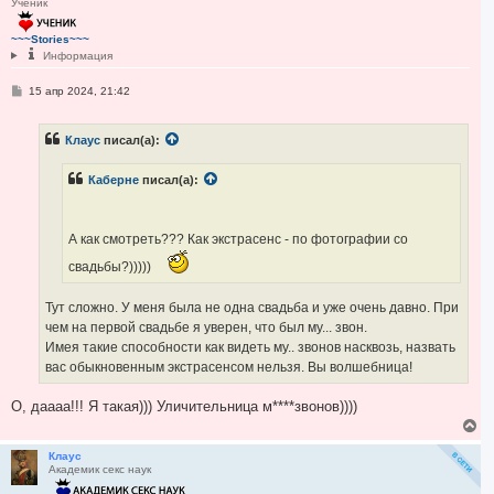
Ученик
н
у
т
~~~Stories~~~
ь
Информация
с
я
С
15 апр 2024, 21:42
к
о
н
о
а
б
Клаус
писал(а):
ч
щ
е
а
н
л
Каберне
писал(а):
и
у
е
А как смотреть??? Как экстрасенс - по фотографии со
свадьбы?)))))
Тут сложно. У меня была не одна свадьба и уже очень давно. При
чем на первой свадьбе я уверен, что был му... звон.
Имея такие способности как видеть му.. звонов насквозь, назвать
вас обыкновенным экстрасенсом нельзя. Вы волшебница!
О, даааа!!! Я такая))) Уличительница м****звонов))))
В
е
р
Клаус
Академик секс наук
н
у