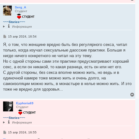
е
р
Serg_A
Студент
н
у
т
~~~Stories~~~
ь
Информация
с
я
С
15 апр 2024, 16:54
к
о
н
о
Я, о том, что женщине вредно быть без регулярного секса, читал
а
б
только, когда изучал сексуальные даосские практики. Больше я
ч
щ
а
е
нигде ничего конкретного не читал на эту тему.
н
л
Но с одной стороны сами эти практики предусматривают хороший
и
у
е
секс, а если он никакой, то какая разница, есть он или нет его.
С другой стороны, без секса вполне можно жить, но ведь и в
одиночной камере тоже можно жить и очень долго, на
самоизоляции можно жить, в монастыре в келье можно жить. И это
тоже не вредно для здоровья...
В
е
р
Eyphoria69
Студент
н
у
т
~~~Stories~~~
ь
Информация
с
я
С
15 апр 2024, 16:55
к
о
н