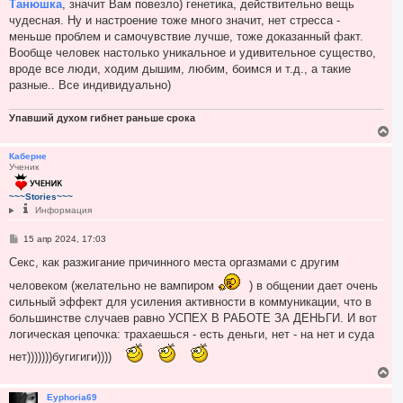
о
Танюшка
, значит Вам повезло) генетика, действительно вещь
а
б
чудесная. Ну и настроение тоже много значит, нет стресса -
ч
щ
а
е
меньше проблем и самочувствие лучше, тоже доказанный факт.
н
л
Вообще человек настолько уникальное и удивительное существо,
и
у
е
вроде все люди, ходим дышим, любим, боимся и т.д., а такие
разные.. Все индивидуально)
Упавший духом гибнет раньше срока
В
е
р
Каберне
Ученик
н
у
т
~~~Stories~~~
ь
Информация
с
я
С
15 апр 2024, 17:03
к
о
н
о
Секс, как разжигание причинного места оргазмами с другим
а
б
ч
щ
человеком (желательно не вампиром
) в общении дает очень
е
а
сильный эффект для усиления активности в коммуникации, что в
н
л
и
большинстве случаев равно УСПЕХ В РАБОТЕ ЗА ДЕНЬГИ. И вот
у
е
логическая цепочка: трахаешься - есть деньги, нет - на нет и суда
нет)))))))бугигиги))))
В
е
р
Eyphoria69