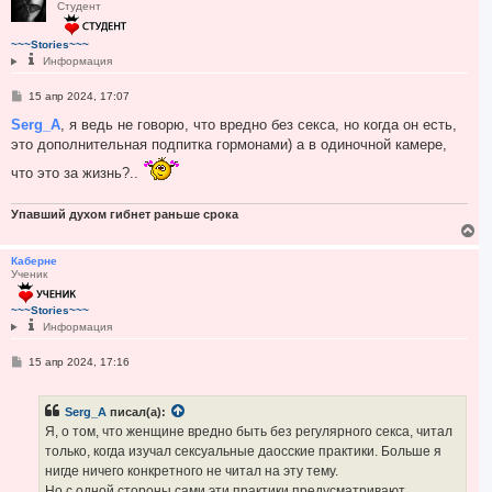
Студент
н
у
т
~~~Stories~~~
ь
Информация
с
я
С
15 апр 2024, 17:07
к
о
н
о
Serg_A
, я ведь не говорю, что вредно без секса, но когда он есть,
а
б
это дополнительная подпитка гормонами) а в одиночной камере,
ч
щ
а
е
что это за жизнь?..
н
л
и
у
е
Упавший духом гибнет раньше срока
В
е
р
Каберне
Ученик
н
у
т
~~~Stories~~~
ь
Информация
с
я
С
15 апр 2024, 17:16
к
о
н
о
а
б
Serg_A
писал(а):
ч
щ
е
а
Я, о том, что женщине вредно быть без регулярного секса, читал
н
л
только, когда изучал сексуальные даосские практики. Больше я
и
у
е
нигде ничего конкретного не читал на эту тему.
Но с одной стороны сами эти практики предусматривают