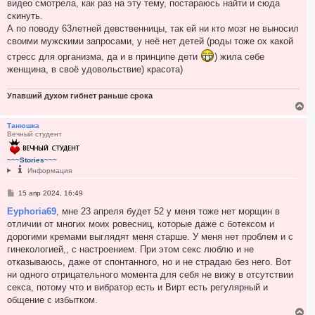
е
видео смотрела, как раз на эту тему, постараюсь найти и сюда
скинуть.
А по поводу 63летней девственницы, так ей ни кто мозг не выносил
своими мужскими запросами, у неё нет детей (роды тоже ох какой
стресс для организма, да и в принципе дети
) жила себе
женщина, в своё удовольствие) красота)
Упавший духом гибнет раньше срока
В
е
р
Танюшка
Вечный студент
н
у
т
~~~Stories~~~
ь
Информация
с
я
С
15 апр 2024, 16:49
к
о
н
о
Eyphoria69
, мне 23 апреля будет 52 у меня тоже нет морщин в
а
б
отличии от многих моих ровесниц, которые даже с ботексом и
ч
щ
а
е
дорогими кремами выглядят меня старше. У меня нет проблем и с
л
н
гинекологией,, с настроением. При этом секс люблю и не
и
у
е
отказываюсь, даже от спонтанного, но и не страдаю без него. Вот
ни одного отрицательного момента для себя не вижу в отсутствии
секса, потому что и вибратор есть и Вирт есть регулярный и
общение с избытком.
В