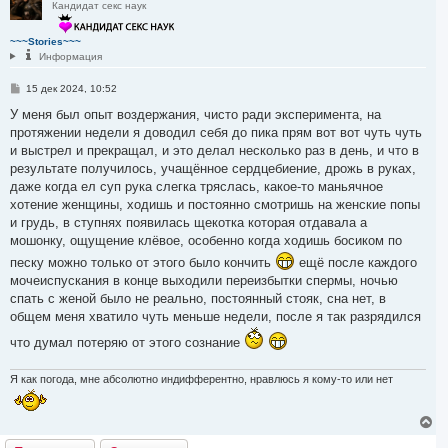
Кандидат секс наук
н
у
т
~~~Stories~~~
ь
Информация
с
я
С
15 дек 2024, 10:52
к
о
н
о
У меня был опыт воздержания, чисто ради эксперимента, на
а
б
протяжении недели я доводил себя до пика прям вот вот чуть чуть
ч
щ
а
е
и выстрел и прекращал, и это делал несколько раз в день, и что в
н
л
результате получилось, учащённое сердцебиение, дрожь в руках,
и
у
е
даже когда ел суп рука слегка тряслась, какое-то маньячное
хотение женщины, ходишь и постоянно смотришь на женские попы
и грудь, в ступнях появилась щекотка которая отдавала а
мошонку, ощущение клёвое, особенно когда ходишь босиком по
песку можно только от этого было кончить
ещё после каждого
мочеиспускания в конце выходили переизбытки спермы, ночью
спать с женой было не реально, постоянный стояк, сна нет, в
общем меня хватило чуть меньше недели, после я так разрядился
что думал потеряю от этого сознание
Я как погода, мне абсолютно индифферентно, нравлюсь я кому-то или нет
В
е