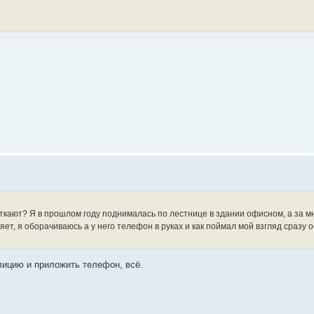
откают? Я в прошлом году поднималась по лестнице в здании офисном, а за мн
т, я оборачиваюсь а у него телефон в руках и как поймал мой взгляд сразу об
лицию и приложить телефон, всё.