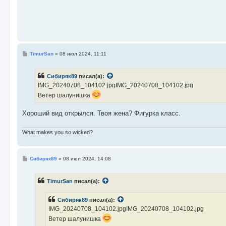
С
TimurSan
»
08 июл 2024, 11:11
о
о
б
Сибиряк89
писал(а):
щ
е
IMG_20240708_104102.jpgIMG_20240708_104102.jpg
н
Ветер шалунишка
и
е
Хороший вид открылся. Твоя жена? Фигурка класс.
What makes you so wicked?
С
Сибиряк89
»
08 июл 2024, 14:08
о
о
б
TimurSan
писал(а):
щ
е
н
Сибиряк89
писал(а):
и
е
IMG_20240708_104102.jpgIMG_20240708_104102.jpg
Ветер шалунишка