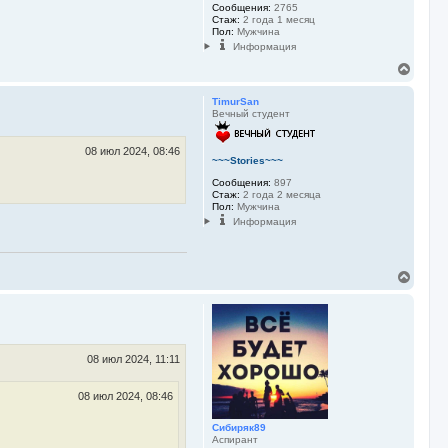
Сообщения:
2765
Стаж:
2 года 1 месяц
Пол:
Мужчина
Информация
В
е
р
TimurSan
н
Вечный студент
у
т
ь
08 июл 2024, 08:46
~~~Stories~~~
с
я
Сообщения:
897
к
Стаж:
2 года 2 месяца
Пол:
Мужчина
н
а
Информация
ч
а
л
В
у
е
р
н
у
т
ь
08 июл 2024, 11:11
с
я
08 июл 2024, 08:46
к
н
Сибиряк89
а
Аспирант
ч