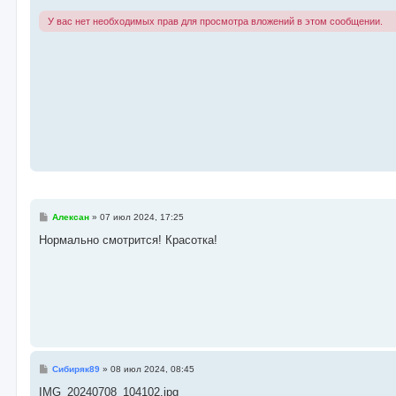
е
н
У вас нет необходимых прав для просмотра вложений в этом сообщении.
и
е
С
Алексан
»
07 июл 2024, 17:25
о
о
Нормально смотрится! Красотка!
б
щ
е
н
и
е
С
Сибиряк89
»
08 июл 2024, 08:45
о
о
IMG_20240708_104102.jpg