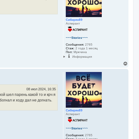
с
я
к
н
Сибиряк89
а
Аспирант
ч
а
л
у
~~~Stories~~~
Сообщения:
2765
Стаж:
2 года 1 месяц
Пол:
Мужчина
Информация
В
е
р
н
у
т
ь
08 июл 2024, 16:35
с
ой шел парень какой то и крч я
я
огнал и ходу дал не догнать.
к
н
Сибиряк89
а
Аспирант
ч
а
л
у
~~~Stories~~~
Сообщения:
2765
Стаж:
2 года 1 месяц