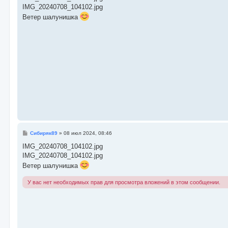
б
IMG_20240708_104102.jpg
щ
е
Ветер шалунишка
н
и
е
С
Сибиряк89
»
08 июл 2024, 08:46
о
о
IMG_20240708_104102.jpg
б
IMG_20240708_104102.jpg
щ
е
Ветер шалунишка
н
и
е
У вас нет необходимых прав для просмотра вложений в этом сообщении.