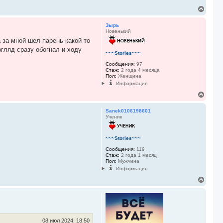
л
В
у
е
р
Зырь
н
Новенький
у
 за мной шел парень какой то
т
згляд сразу обогнал и ходу
ь
~~~Stories~~~
с
я
Сообщения:
97
Стаж:
2 года 4 месяца
к
Пол:
Женщина
н
Информация
а
ч
В
а
е
л
р
Sanek0106198601
у
н
Ученик
у
т
ь
~~~Stories~~~
с
Сообщения:
119
я
Стаж:
2 года 1 месяц
к
Пол:
Мужчина
н
Информация
а
ч
В
а
е
л
р
у
н
у
т
ь
08 июл 2024, 18:50