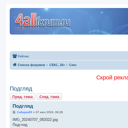
Рейтинг
Список форумов
СЕКС, 18+
Секс
Скрой рекла
Подгляд
Пред. тема
След. тема
Подгляд
С
Сибиряк89
»
07 июл 2024, 06:28
о
о
IMG_20240707_082022.jpg
б
Подгляд
щ