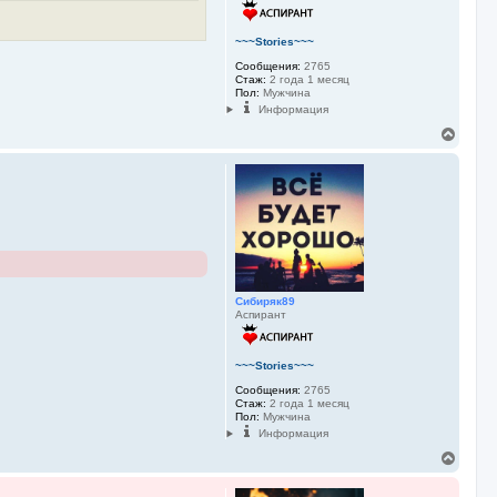
а
л
у
~~~Stories~~~
Сообщения:
2765
Стаж:
2 года 1 месяц
Пол:
Мужчина
Информация
В
е
р
н
у
т
ь
с
я
к
н
Сибиряк89
а
Аспирант
ч
а
л
у
~~~Stories~~~
Сообщения:
2765
Стаж:
2 года 1 месяц
Пол:
Мужчина
Информация
В
е
р