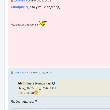
С
Девочка
»
08 июл 2024, 14:22
о
о
Сибиряк89
, это уже не подгляд)
б
щ
е
н
и
е
Маленькая звездочка
С
TimurSan
»
08 июл 2024, 14:34
о
о
б
Сибиряк89
писал(а):
щ
е
IMG_20240708_160637.jpg
н
Лето, жара
и
е
Любовница твоя?