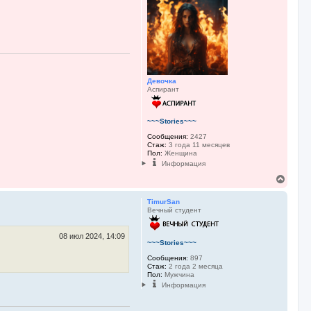
н
у
т
ь
с
я
к
н
Девочка
а
Аспирант
ч
а
л
у
~~~Stories~~~
Сообщения:
2427
Стаж:
3 года 11 месяцев
Пол:
Женщина
Информация
В
е
р
TimurSan
н
Вечный студент
у
т
ь
08 июл 2024, 14:09
~~~Stories~~~
с
я
Сообщения:
897
к
Стаж:
2 года 2 месяца
Пол:
Мужчина
н
а
Информация
ч
а