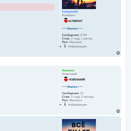
Сибиряк89
Аспирант
~~~Stories~~~
Сообщения:
2765
Стаж:
2 года 1 месяц
Пол:
Мужчина
Информация
В
е
р
н
у
Алексан
т
Новенький
ь
с
я
~~~Stories~~~
к
Сообщения:
21
н
Стаж:
2 года 2 месяца
а
Пол:
Мужчина
ч
Информация
а
л
В
у
е
р
н
у