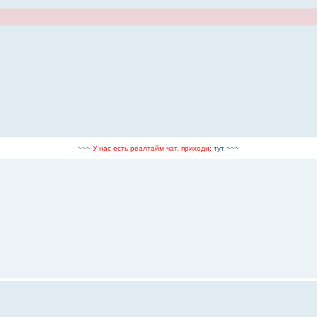
~~~
У нас есть реалтайм чат, приходи:
тут
~~~