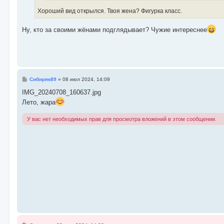
Хороший вид открылся. Твоя жена? Фигурка класс.
Ну, кто за своими жёнами подглядывает? Чужие интереснее
С
Сибиряк89
»
08 июл 2024, 14:09
о
о
IMG_20240708_160637.jpg
б
Лето, жара
щ
е
н
У вас нет необходимых прав для просмотра вложений в этом сообщении.
и
е