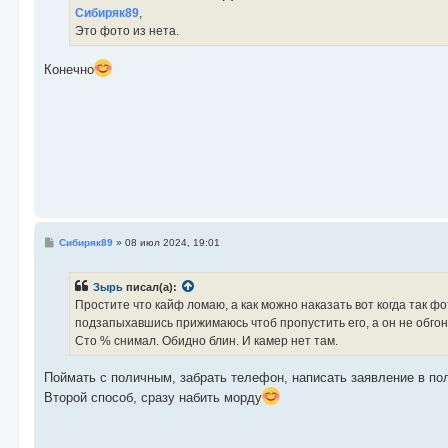
е
Сибиряк89
,
н
Это фото из нета.
и
е
Конечно
С
Сибиряк89
»
08 июл 2024, 19:01
о
о
б
Зырь
писал(а):
щ
е
Простите что кайф ломаю, а как можно наказать вот когда так ф
н
подзапыхавшись прижимаюсь чтоб пропустить его, а он не обгоняе
и
е
Сто % снимал. Обидно блин. И камер нет там.
Поймать с поличным, забрать телефон, написать заявление в по
Второй способ, сразу набить морду