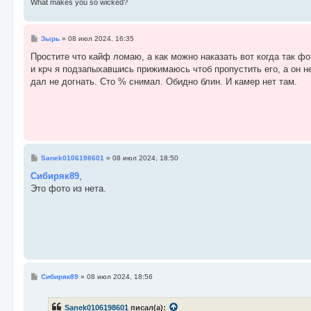
What makes you so wicked?
С
Зырь
»
08 июл 2024, 16:35
о
о
Простите что кайф ломаю, а как можно наказать вот когда так ф
б
и крч я подзапыхавшись прижимаюсь чтоб пропустить его, а он не
щ
е
дал не догнать. Сто % снимал. Обидно блин. И камер нет там.
н
и
е
С
Sanek0106198601
»
08 июл 2024, 18:50
о
о
Сибиряк89
,
б
Это фото из нета.
щ
е
н
и
е
С
Сибиряк89
»
08 июл 2024, 18:56
о
о
б
Sanek0106198601
писал(а):
щ