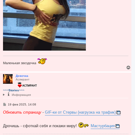
Маленькая звездочка
В
е
р
Девочка
Аспирант
н
у
т
~~~Stories~~~
ь
Информация
с
я
С
19 фев 2025, 14:08
к
о
н
о
Обновить страницу
-
GIF-ки от Стервы (нагрузка на трафик)
а
б
ч
щ
а
е
Дрочишь - сфоткай себя и покажи миру!
Мастурбация
н
л
и
у
е