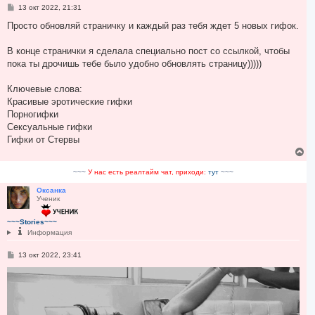
С
13 окт 2022, 21:31
о
о
Просто обновляй страничку и каждый раз тебя ждет 5 новых гифок.
б
щ
е
В конце странички я сделала специально пост со ссылкой, чтобы
н
пока ты дрочишь тебе было удобно обновлять страницу)))))
и
е
Ключевые слова:
Красивые эротические гифки
Порногифки
Cексуальные гифки
Гифки от Стервы
В
е
р
~~~
У нас есть реалтайм чат, приходи:
тут
~~~
н
у
Оксанка
Ученик
т
ь
с
~~~Stories~~~
я
Информация
к
н
С
13 окт 2022, 23:41
а
о
ч
о
а
б
щ
л
е
у
н
и