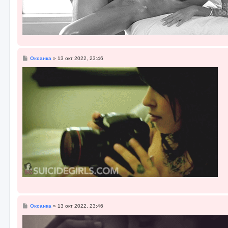
С
Оксанка
»
13 окт 2022, 23:46
о
о
б
щ
е
н
и
е
С
Оксанка
»
13 окт 2022, 23:46
о
о
б