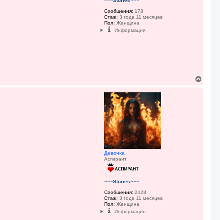
~~~Stories~~~
у
Сообщения:
178
Стаж:
3 года 11 месяцев
Пол:
Женщина
Информация
В
е
р
н
у
т
ь
с
я
к
н
Девочка
а
Аспирант
ч
а
л
у
~~~Stories~~~
Сообщения:
2428
Стаж:
3 года 11 месяцев
Пол:
Женщина
Информация