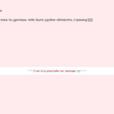
к.
пока ты дрочишь тебе было удобно обновлять страницу)))))
~~~
У нас есть реалтайм чат, приходи:
тут
~~~