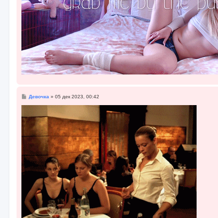
С
Девочка
»
05 дек 2023, 00:42
о
о
б
щ
е
н
и
е