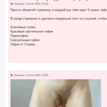
С
Оксанка
»
13 окт 2022, 21:31
о
о
Просто обновляй страничку и каждый раз тебя ждет 5 новых гифо
б
щ
е
В конце странички я сделала специально пост со ссылкой, чтобы 
н
и
е
Ключевые слова:
Красивые эротические гифки
Порногифки
Cексуальные гифки
Гифки от Стервы
С
Оксанка
»
13 окт 2022, 23:41
о
о
б
щ
е
н
и
е