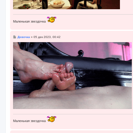
Маленькая звездочка
С
Девочка
»
05 дек 2023, 00:42
о
о
б
щ
е
н
и
е
Маленькая звездочка