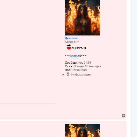
р
н
у
т
ь
с
я
к
н
Девочка
а
Аспирант
ч
а
л
у
~~~Stories~~~
Сообщения:
2428
Стаж:
3 года 11 месяцев
Пол:
Женщина
Информация
В
е
р
н
у
т