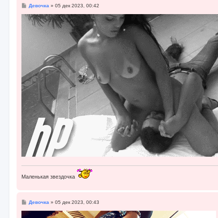
С
Девочка
»
05 дек 2023, 00:42
о
о
б
щ
е
н
и
е
Маленькая звездочка
С
Девочка
»
05 дек 2023, 00:43
о
о