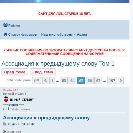
САЙТ ДЛЯ ЛИЦ СТАРШЕ 18 ЛЕТ.
Рейтинг
Список форумов
Наш мир, обо всем
Архив
ЛИЧНЫЕ СООБЩЕНИЯ ПОЛЬЗОВАТЕЛЯМ СТАНУТ ДОСТУПНЫ ПОСЛЕ 50
СОДЕРЖАТЕЛЬНЫЙ СООБЩЕНИЙ НА ФОРУМЕ
Ассоциация к предыдущему слову Том 1
Пред. тема
След. тема
Страница
65
из
197
1
63
64
65
66
67
197
Пред.
След
3934 сообщения
…
…
Vasilich17
Вечный студент
~~~Stories~~~
Информация
Ассоциация к предыдущему слову
С
13 дек 2023, 13:32
о
о
Животное