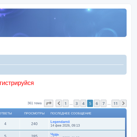
егистрируйся
Страница
5
из
11
1
3
4
5
6
7
11
Пред.
След
361 тема
…
…
ОТВЕТЫ
ПРОСМОТРЫ
ПОСЛЕДНЕЕ СООБЩЕНИЕ
Legendarnii
4
240
14 фев 2026, 09:13
Чудь
5
285