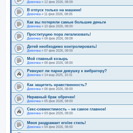
Девочка
»
12 фев 2026, 08:09
В отпуск только на машине!
Девочка
»
11 фев 2026, 08:05
Как вы потеряли самые большие деньги
Девочка
»
10 фев 2026, 08:00
Проституцию пора легализовать!
Девочка
»
09 фев 2026, 08:08
Детей необходимо контролировать!
Девочка
»
07 фев 2026, 08:00
Мой главный козырь
Девочка
»
08 фев 2026, 08:00
Ревнуют ли парни девушку к вибратору?
Девочка
»
14 мар 2025, 10:31
Как защитить нравственность?
Девочка
»
06 фев 2026, 08:00
Неравный брак обречен!
Девочка
»
05 фев 2026, 08:00
Секс-совместимость – не самое главное!
Девочка
»
03 фев 2026, 08:00
Меня раздражает его/ее стиль!
Девочка
»
04 фев 2026, 08:00