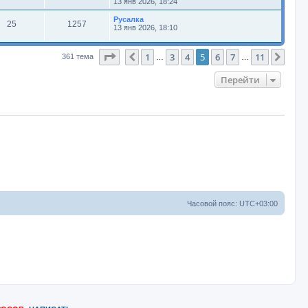
13 янв 2026, 18:24
Русалка
25
1257
13 янв 2026, 18:10
Страница
5
из
11
1
3
4
5
6
7
11
Пред.
След
361 тема
…
…
Перейти
Часовой пояс:
UTC+03:00