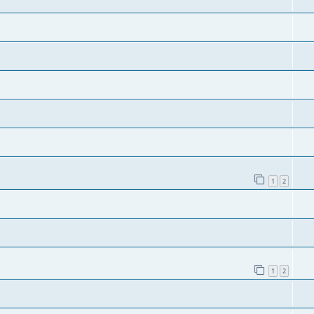
1
2
1
2