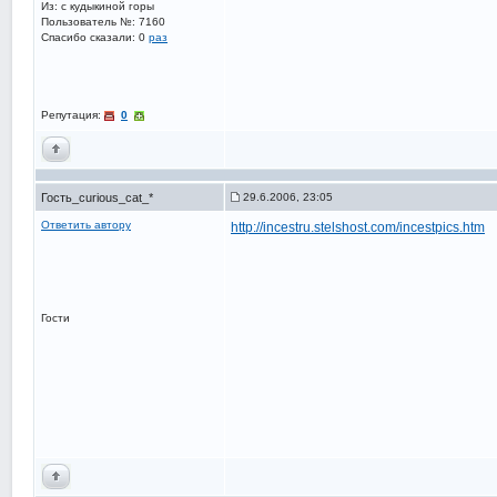
Из: с кудыкиной горы
Пользователь №: 7160
Спасибо сказали:
0
раз
Репутация:
0
Гость_curious_cat_*
29.6.2006, 23:05
Ответить автору
http://incestru.stelshost.com/incestpics.htm
Гости