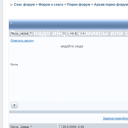
Секс форум
>
Форум о сексе
>
Порно форум
>
Архив порно форум
Очень надо инцест комиксы или са
Гость_nickel_*
12.6.2006, 18:48
Ответить автору
кидайте сюда
Гости
Зарегистрируйте
Гость_Joppa_*
29.6.2006, 0:49