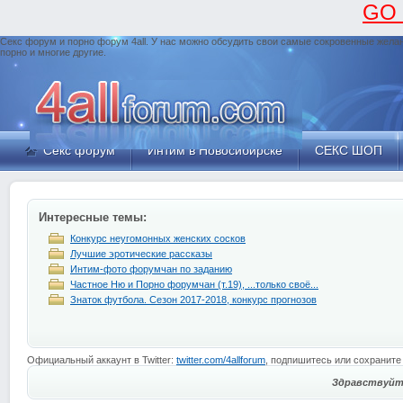
GO
Секс форум и порно форум 4all. У нас можно обсудить свои самые сокровенные желани
порно и многие другие.
Секс форум
Интим в Новосибирске
СЕКС ШОП
Интересные темы:
Конкурс неугомонных женских сосков
Лучшие эротические рассказы
Интим-фото форумчан по заданию
Частное Ню и Порно форумчан (т.19), ...только своё...
Знаток футбола. Сезон 2017-2018, конкурс прогнозов
Официальный аккаунт в Twitter:
twitter.com/4allforum
, подпишитесь или сохраните
Здравствуйт