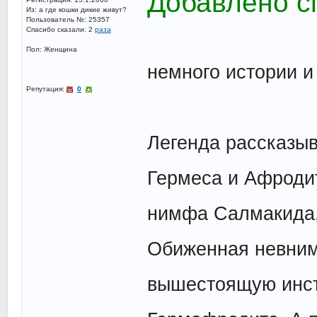
Добавлено сп
Из: а где кошки дикие живут?
Пользователь №: 25357
Спасибо сказали:
2
раза
Пол: Женщина
немного истории и 
Репутация:
0
Легенда рассказыв
Гермеса и Афроди
нимфа Салмакида, 
Обиженная невним
вышестоящую инст