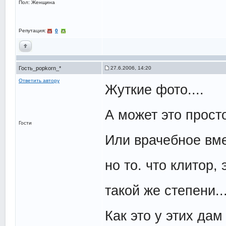
Пол: Женщина
Репутация:
0
Гость_popkorn_*
27.6.2006, 14:20
Ответить автору
Жуткие фото....
А может это прос
Гости
Или врачебное вм
но то. что клитор, 
такой же степени...
Как это у этих да