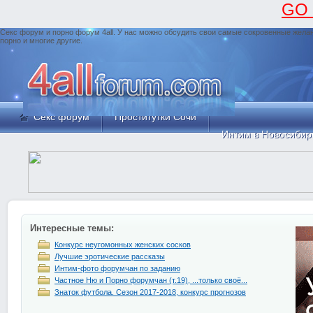
GO
Секс форум и порно форум 4all. У нас можно обсудить свои самые сокровенные желани
порно и многие другие.
Секс форум
Проститутки Сочи
Интим в Новосибир
Интересные темы:
Конкурс неугомонных женских сосков
Лучшие эротические рассказы
Интим-фото форумчан по заданию
Частное Ню и Порно форумчан (т.19), ...только своё...
Знаток футбола. Сезон 2017-2018, конкурс прогнозов