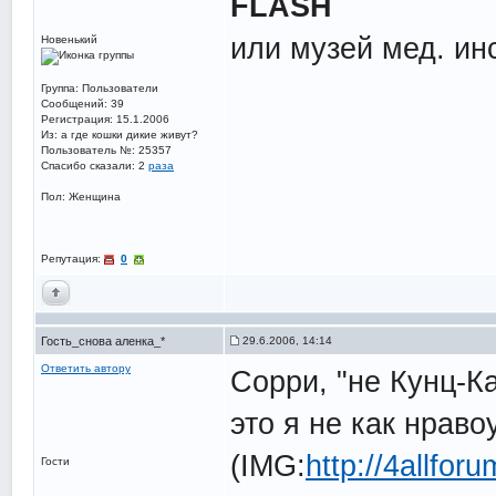
FLASH
или музей мед. ин
Новенький
Группа: Пользователи
Сообщений: 39
Регистрация: 15.1.2006
Из: а где кошки дикие живут?
Пользователь №: 25357
Спасибо сказали:
2
раза
Пол: Женщина
Репутация:
0
Гость_снова аленка_*
29.6.2006, 14:14
Ответить автору
Сорри, "не Кунц-К
это я не как нраво
(IMG:
http://4allfor
Гости