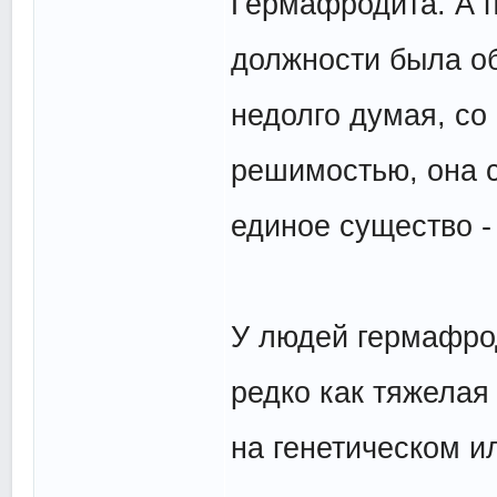
Гермафродита. А п
должности была об
недолго думая, со
решимостью, она 
единое существо -
У людей гермафро
редко как тяжелая
на генетическом и