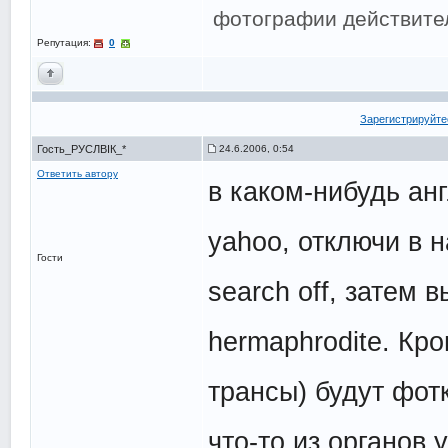
фотографии действител
Репутация:
0
Зарегистрируйте
Гость_РУСЛВІК_*
24.6.2006, 0:54
Ответить автору
в каком-нибудь ан
yahoo, отключи в н
Гости
search off, затем 
hermaphrodite. Кр
трансы) будут фот
что-то из органов 