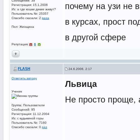
Сообщений: 39
почему на узи не в
Регистрация: 15.1.2006
Из: а где кошки дикие живут?
Пользователь №: 25357
Спасибо сказали:
2
раза
в курсах, прост по
Пол: Женщина
в другой сфере
Репутация:
0
FLASH
24.6.2006, 2:17
Ответить автору
Львица
Ученик
Не просто проще, 
Группа: Пользователи
Сообщений: 95
Регистрация: 11.12.2004
Из: с кудыкиной горы
Пользователь №: 7160
Спасибо сказали:
0
раз