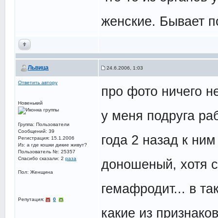
женские. Бывает п
Львица
24.6.2006, 1:03
Ответить автору
про фото ничего не
Новенький
у меня подруга ра
Группа: Пользователи
Сообщений: 39
года 2 назад к ним
Регистрация: 15.1.2006
Из: а где кошки дикие живут?
Пользователь №: 25357
Спасибо сказали:
2
раза
доношеный, хотя с
Пол: Женщина
гемафродит... в т
Репутация:
0
какие из признаков