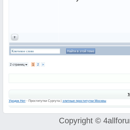
2 страниц
1
2
>
Т
Уродок Нет
- Проститутки Сургута |
элитные проститутки Москвы
Copyright © 4allfo