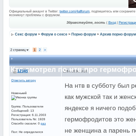
Официальный аккаунт в Twitter:
twitter.com/4allforum
, подпишитесь или сохраните
возникнут проблемы с форумом.
Здравствуйте, гость
(
Вход
|
Регистрац
Секс форум
>
Форум о сексе
>
Порно форум
>
Архив порно форум
2 страниц
1
2
>
Кто смотрел по нтв про гермофр
12345
5.6.2006, 0:20
Ответить автору
На нтв в субботу был р
Новенький
как мужской так и женс
яндексе я ничего подоб
Группа: Пользователи
Сообщений: 13
Регистрация: 6.11.2003
гермофродитов это же
Пользователь №: 1928
Спасибо сказали:
0
раз
не женщина а парень п
Пол: Не определился