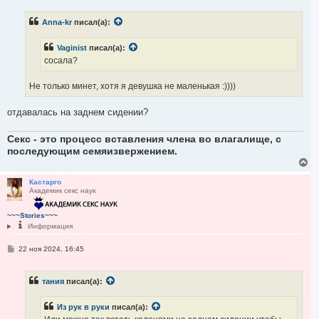
н
о
а
б
ч
Anna-kr
писал(а):
щ
а
е
н
л
Vaginist
писал(а):
и
у
е
сосала?
Не только минет, хотя я девушка не маленькая :))))
отдавалась на заднем сидении?
Секс - это процесс вставления члена во влагалище, с
последующим семяизвержением.
В
е
р
Кастарго
Академик секс наук
н
у
т
~~~Stories~~~
ь
Информация
с
я
С
22 ноя 2024, 16:45
к
о
н
о
а
б
ч
тания
писал(а):
щ
а
е
н
л
Из рук в руки
писал(а):
и
у
е