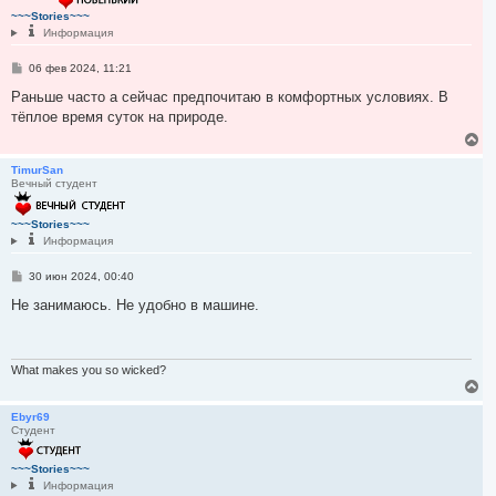
т
~~~Stories~~~
ь
Информация
с
я
С
06 фев 2024, 11:21
к
о
н
о
Раньше часто а сейчас предпочитаю в комфортных условиях. В
а
б
тёплое время суток на природе.
ч
щ
е
а
В
н
л
е
и
у
р
TimurSan
е
Вечный студент
н
у
т
~~~Stories~~~
ь
Информация
с
я
С
30 июн 2024, 00:40
к
о
н
о
Не занимаюсь. Не удобно в машине.
а
б
ч
щ
а
е
л
н
и
What makes you so wicked?
у
е
В
е
р
Ebyr69
Студент
н
у
т
~~~Stories~~~
ь
Информация
с