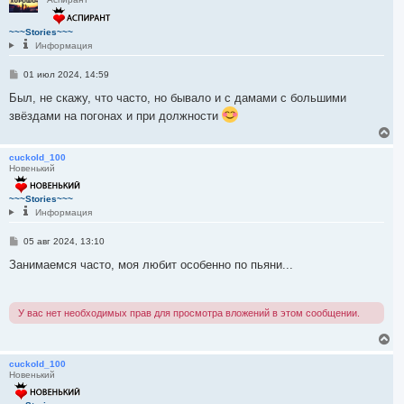
н
у
т
~~~Stories~~~
ь
Информация
с
я
С
01 июл 2024, 14:59
к
о
н
о
Был, не скажу, что часто, но бывало и с дамами с большими
а
б
ч
звёздами на погонах и при должности
щ
а
е
В
н
л
е
и
у
р
cuckold_100
е
Новенький
н
у
т
~~~Stories~~~
ь
Информация
с
я
С
05 авг 2024, 13:10
к
о
н
о
Занимаемся часто, моя любит особенно по пьяни...
а
б
ч
щ
е
а
н
л
У вас нет необходимых прав для просмотра вложений в этом сообщении.
и
у
е
В
е
р
cuckold_100
Новенький
н
у
т