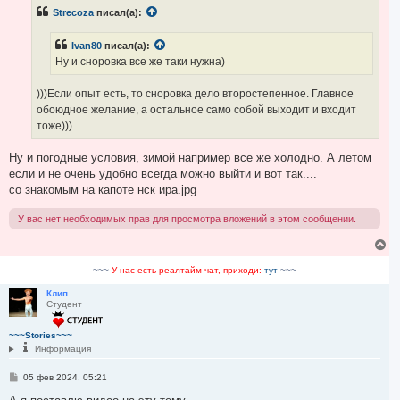
б
Strecoza
писал(а):
щ
е
н
Ivan80
писал(а):
и
е
Ну и сноровка все же таки нужна)
)))Если опыт есть, то сноровка дело второстепенное. Главное
обоюдное желание, а остальное само собой выходит и входит
тоже)))
Ну и погодные условия, зимой например все же холодно. А летом
если и не очень удобно всегда можно выйти и вот так....
со знакомым на капоте нск ира.jpg
У вас нет необходимых прав для просмотра вложений в этом сообщении.
В
е
р
~~~
У нас есть реалтайм чат, приходи:
тут
~~~
н
у
Клип
Студент
т
ь
с
~~~Stories~~~
я
Информация
к
н
С
05 фев 2024, 05:21
а
о
ч
о