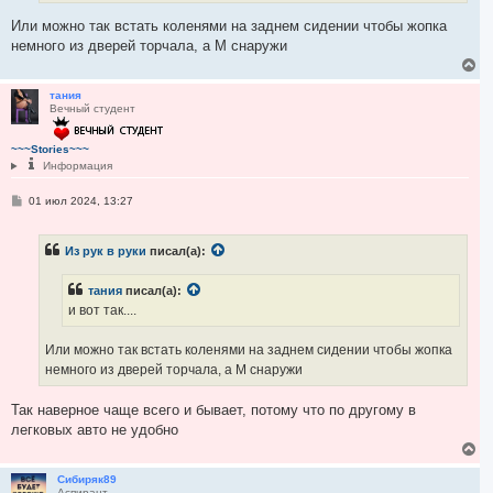
и
у
е
Или можно так встать коленями на заднем сидении чтобы жопка
немного из дверей торчала, а М снаружи
В
е
р
тания
Вечный студент
н
у
т
~~~Stories~~~
ь
Информация
с
я
С
01 июл 2024, 13:27
к
о
н
о
а
б
ч
Из рук в руки
писал(а):
щ
а
е
л
н
тания
писал(а):
и
у
е
и вот так....
Или можно так встать коленями на заднем сидении чтобы жопка
немного из дверей торчала, а М снаружи
Так наверное чаще всего и бывает, потому что по другому в
легковых авто не удобно
В
е
р
Сибиряк89
Аспирант