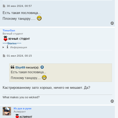
я
С
30 июн 2024, 00:57
к
о
н
о
Есть такая пословица...
а
б
ч
Плохому танцору.....
щ
а
е
В
н
л
е
и
у
р
TimurSan
е
Вечный студент
н
у
т
~~~Stories~~~
ь
Информация
с
я
С
01 июл 2024, 00:15
к
о
н
о
а
б
ч
Ebyr69
писал(а):
щ
а
е
Есть такая пословица...
л
н
и
Плохому танцору.....
у
е
Кастрированному зато хорошо, ничего не мешает. Да?
What makes you so wicked?
В
е
р
Из рук в руки
Аспирант
н
у