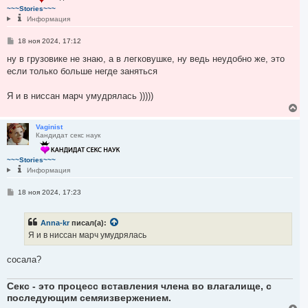
т
~~~Stories~~~
ь
Информация
с
я
С
18 ноя 2024, 17:12
к
о
н
о
ну в грузовике не знаю, а в легковушке, ну ведь неудобно же, это
а
б
если только больше негде заняться
ч
щ
а
е
н
л
Я и в ниссан марч умудрялась )))))
и
у
е
В
е
р
Vaginist
Кандидат секс наук
н
у
т
~~~Stories~~~
ь
Информация
с
я
С
18 ноя 2024, 17:23
к
о
н
о
а
б
ч
Anna-kr
писал(а):
щ
а
е
Я и в ниссан марч умудрялась
н
л
и
у
е
сосала?
Секс - это процесс вставления члена во влагалище, с
последующим семяизвержением.