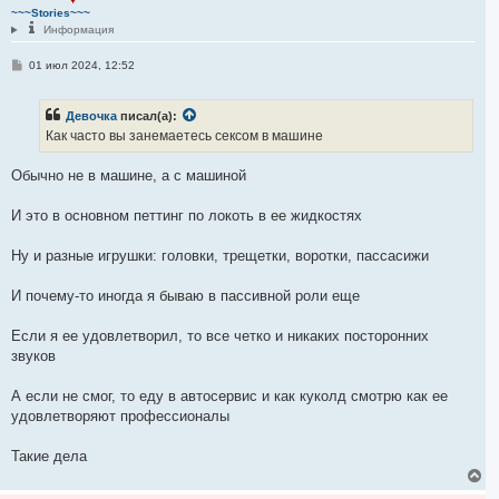
т
~~~Stories~~~
ь
Информация
с
я
С
01 июл 2024, 12:52
к
о
н
о
а
б
ч
Девочка
писал(а):
щ
а
е
Как часто вы занемаетесь сексом в машине
н
л
и
у
е
Обычно не в машине, а с машиной
И это в основном петтинг по локоть в ее жидкостях
Ну и разные игрушки: головки, трещетки, воротки, пассасижи
И почему-то иногда я бываю в пассивной роли еще
Если я ее удовлетворил, то все четко и никаких посторонних
звуков
А если не смог, то еду в автосервис и как куколд смотрю как ее
удовлетворяют профессионалы
Такие дела
В
е