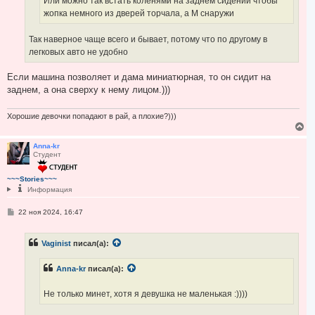
Или можно так встать коленями на заднем сидении чтобы
жопка немного из дверей торчала, а М снаружи
Так наверное чаще всего и бывает, потому что по другому в
легковых авто не удобно
Если машина позволяет и дама миниатюрная, то он сидит на
заднем, а она сверху к нему лицом.)))
Хорошие девочки попадают в рай, а плохие?)))
В
е
р
Anna-kr
Студент
н
у
т
~~~Stories~~~
ь
Информация
с
я
С
22 ноя 2024, 16:47
к
о
н
о
а
б
ч
Vaginist
писал(а):
щ
а
е
н
л
Anna-kr
писал(а):
и
у
е
Не только минет, хотя я девушка не маленькая :))))