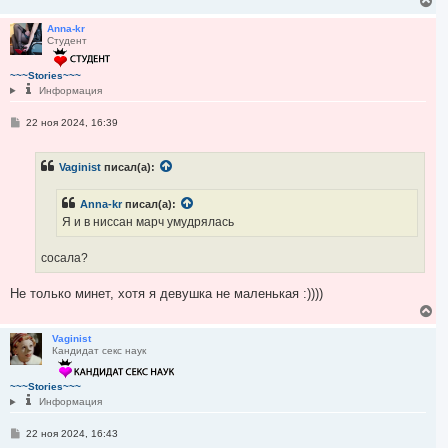
В
е
р
Anna-kr
Студент
н
у
т
~~~Stories~~~
ь
Информация
с
я
С
22 ноя 2024, 16:39
к
о
н
о
а
б
ч
Vaginist
писал(а):
щ
а
е
н
л
Anna-kr
писал(а):
и
у
е
Я и в ниссан марч умудрялась
сосала?
Не только минет, хотя я девушка не маленькая :))))
В
е
р
Vaginist
Кандидат секс наук
н
у
т
~~~Stories~~~
ь
Информация
с
я
С
22 ноя 2024, 16:43
к
о