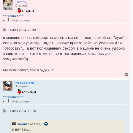
р
Натали_
Студент
н
у
т
~~~Stories~~~
ь
Информация
с
я
С
01 июл 2024, 12:59
к
о
н
о
в машине очень комфортно делать минет... тихо, спокойно.. "сухо",
а
б
если на улице дождь иддет.. короче просто райские условия для
ч
щ
а
е
"отсосать"... а вот полноценным сексом в машине не очень удобно
н
л
заниматься.... хотя может я не в тех машинах каталась до
и
у
е
замужества)))....
Кто меня поймет, того я буду чья
В
е
р
Из рук в руки
Аспирант
н
у
т
~~~Stories~~~
ь
Информация
с
я
С
01 июл 2024, 13:15
к
о
н
о
а
б
ч
тания
писал(а):
щ
а
е
и вот так....
н
л