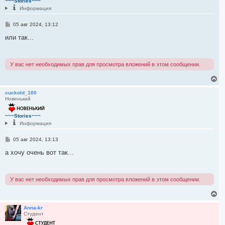
~~~Stories~~~
ь
Информация
с
я
С
05 авг 2024, 13:12
к
о
н
о
или так...
а
б
ч
щ
е
а
н
л
У вас нет необходимых прав для просмотра вложений в этом сообщении.
и
у
е
В
е
р
cuckold_100
Новенький
н
у
т
~~~Stories~~~
ь
Информация
с
я
С
05 авг 2024, 13:13
к
о
н
о
а хочу очень вот так...
а
б
ч
щ
е
а
н
л
У вас нет необходимых прав для просмотра вложений в этом сообщении.
и
у
е
В
е
р
Anna-kr
Студент
н
у