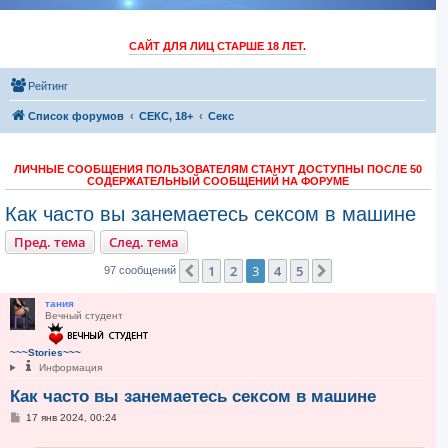
САЙТ ДЛЯ ЛИЦ СТАРШЕ 18 ЛЕТ.
Рейтинг
Список форумов
СЕКС, 18+
Секс
ЛИЧНЫЕ СООБЩЕНИЯ ПОЛЬЗОВАТЕЛЯМ СТАНУТ ДОСТУПНЫ ПОСЛЕ 50
СОДЕРЖАТЕЛЬНЫЙ СООБЩЕНИЙ НА ФОРУМЕ
Как часто вы занемаетесь сексом в машине
Пред. тема
След. тема
1
2
3
4
5
Пред.
След.
97 сообщений
тания
Вечный студент
~~~Stories~~~
Информация
Как часто вы занемаетесь сексом в машине
С
17 янв 2024, 00:24
о
о