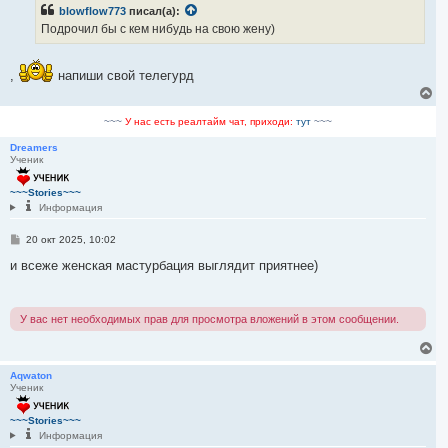
б
blowflow773
писал(а):
щ
е
Подрочил бы с кем нибудь на свою жену)
н
и
е
,
напиши свой телегурд
В
е
р
~~~
У нас есть реалтайм чат, приходи:
тут
~~~
н
у
Dreamers
Ученик
т
ь
с
~~~Stories~~~
я
Информация
к
н
С
20 окт 2025, 10:02
а
о
ч
о
и всеже женская мастурбация выглядит приятнее)
а
б
щ
л
е
у
н
У вас нет необходимых прав для просмотра вложений в этом сообщении.
и
е
В
е
р
Aqwaton
Ученик
н
у
т
~~~Stories~~~
ь
Информация
с