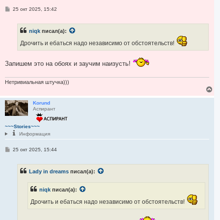
я
С
25 окт 2025, 15:42
к
о
н
о
а
б
ч
niqk
писал(а):
щ
а
е
Дрочить и ебаться надо независимо от обстоятельств!
н
л
и
у
е
Запишем это на обоях и заучим наизусть!
Нетривиальная штучка)))
В
е
р
Korund
Аспирант
н
у
т
~~~Stories~~~
ь
Информация
с
я
С
25 окт 2025, 15:44
к
о
н
о
а
б
ч
Lady in dreams
писал(а):
щ
а
е
н
л
niqk
писал(а):
и
у
е
Дрочить и ебаться надо независимо от обстоятельств!