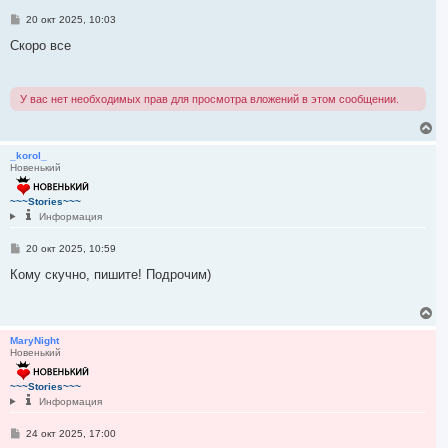
я
С
20 окт 2025, 10:03
к
о
н
о
Скоро все
а
б
ч
щ
е
а
н
л
У вас нет необходимых прав для просмотра вложений в этом сообщении.
и
у
е
В
е
р
_korol_
Новенький
н
у
т
~~~Stories~~~
ь
Информация
с
я
С
20 окт 2025, 10:59
к
о
н
о
Кому скучно, пишите! Подрочим)
а
б
ч
щ
е
а
В
н
л
е
и
у
р
MaryNight
е
Новенький
н
у
т
~~~Stories~~~
ь
Информация
с
я
С
24 окт 2025, 17:00
к
о