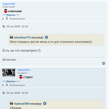
е
и
у
р
Yegorov83
е
Новенький
н
у
т
~~~Stories~~~
ь
Информация
с
я
С
25 окт 2025, 11:32
к
о
н
о
а
б
blowflow773
писал(а):
ч
щ
е
а
Могу покидать фотки жены в лс для утреннего разогрева)))
н
л
и
у
е
Есть на что посмотреть?)
@rnechaev
В
е
р
Vitbel1971
Студент
н
у
т
~~~Stories~~~
ь
Информация
с
я
С
25 окт 2025, 11:54
к
о
н
о
а
б
ч
Sabina4789
писал(а):
щ
а
е
Обажаю