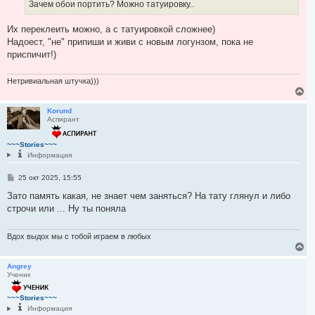
Зачем обои портить? Можно татуировку..
Их переклеить можно, а с татуировкой сложнее)
Надоест, "не" припиши и живи с новым логунзом, пока не
приспичит!)
Нетривиальная штучка)))
В
е
р
Korund
Аспирант
н
у
т
~~~Stories~~~
ь
Информация
с
я
С
25 окт 2025, 15:55
к
о
н
о
Зато память какая, не знает чем заняться? На тату глянул и либо
а
б
строчи или ... Ну ты поняла
ч
щ
а
е
н
л
и
Вдох выдох мы с тобой играем в любых
у
е
В
е
р
Angrey
Ученик
н
у
т
~~~Stories~~~
ь
Информация