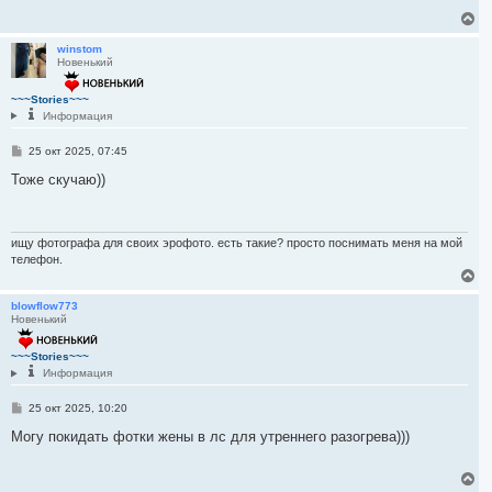
е
В
е
р
winstom
Новенький
н
у
т
~~~Stories~~~
ь
Информация
с
я
С
25 окт 2025, 07:45
к
о
н
о
Тоже скучаю))
а
б
ч
щ
е
а
н
л
и
ищу фотографа для своих эрофото. есть такие? просто поснимать меня на мой
у
е
телефон.
В
е
р
blowflow773
Новенький
н
у
т
~~~Stories~~~
ь
Информация
с
я
С
25 окт 2025, 10:20
к
о
н
о
Могу покидать фотки жены в лс для утреннего разогрева)))
а
б
ч
щ
е
а
В
н
л