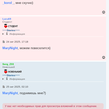
н
о
_korol_
, мне скучно)
а
б
ч
щ
е
а
В
н
л
е
и
у
р
Lucu69
е
Студент
н
у
т
~~~Stories~~~
ь
Информация
с
я
С
24 окт 2025, 17:18
к
о
н
о
MaryNight
, можем повеселится)
а
б
ч
щ
а
е
В
н
л
е
и
у
р
Serg_Z33
е
Новенький
н
у
т
~~~Stories~~~
ь
Информация
с
я
С
25 окт 2025, 02:10
к
о
н
о
MaryNight
, поднимешь мне?)
а
б
ч
щ
е
а
н
л
У вас нет необходимых прав для просмотра вложений в этом сообщении.
и
у