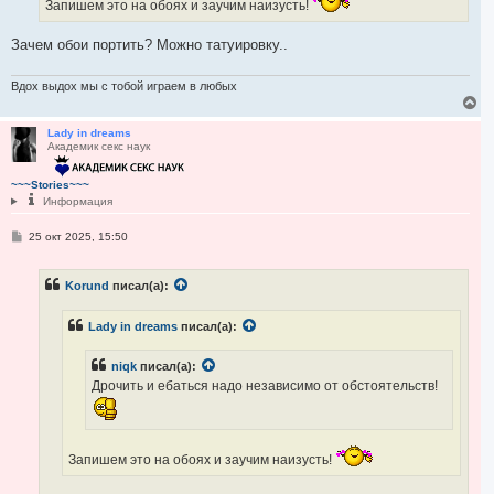
Запишем это на обоях и заучим наизусть!
Зачем обои портить? Можно татуировку..
Вдох выдох мы с тобой играем в любых
В
е
р
Lady in dreams
Академик секс наук
н
у
т
~~~Stories~~~
ь
Информация
с
я
С
25 окт 2025, 15:50
к
о
н
о
а
б
ч
Korund
писал(а):
щ
а
е
н
л
Lady in dreams
писал(а):
и
у
е
niqk
писал(а):
Дрочить и ебаться надо независимо от обстоятельств!
Запишем это на обоях и заучим наизусть!