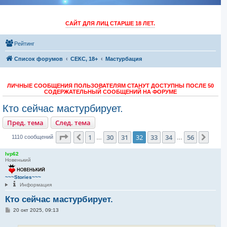
САЙТ ДЛЯ ЛИЦ СТАРШЕ 18 ЛЕТ.
Рейтинг
Список форумов
СЕКС, 18+
Мастурбация
ЛИЧНЫЕ СООБЩЕНИЯ ПОЛЬЗОВАТЕЛЯМ СТАНУТ ДОСТУПНЫ ПОСЛЕ 50
СОДЕРЖАТЕЛЬНЫЙ СООБЩЕНИЙ НА ФОРУМЕ
Кто сейчас мастурбирует.
Пред. тема
След. тема
Страница
32
из
56
1
30
31
32
33
34
56
Пред.
След
1110 сообщений
…
…
lvp62
Новенький
~~~Stories~~~
Информация
Кто сейчас мастурбирует.
С
20 окт 2025, 09:13
о
о