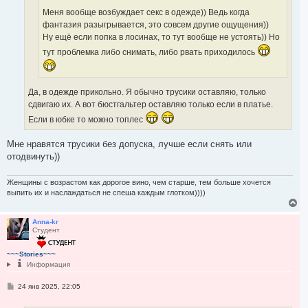
Меня вообще возбуждает секс в одежде)) Ведь когда
фантазия разыгрывается, это совсем другие ощущения))
Ну ещё если попка в лосинах, то тут вообще не устоять)) Но
тут проблемка либо снимать, либо рвать приходилось
Да, в одежде прикольно. Я обычно трусики оставляю, только
сдвигаю их. А вот бюстгальтер оставляю только если в платье.
Если в юбке то можно топлес
Мне нравятся трусики без допуска, лучше если снять или
отодвинуть))
Женщины с возрастом как дорогое вино, чем старше, тем больше хочется
выпить их и наслаждаться не спеша каждым глотком))))
В
е
р
Anna-kr
Студент
н
у
т
~~~Stories~~~
ь
Информация
с
я
С
24 янв 2025, 22:05
к
о
н
о