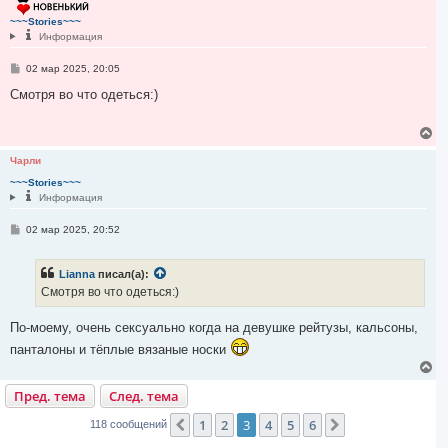
у
т
~~~Stories~~~
ь
Информация
с
я
С
02 мар 2025, 20:05
к
о
н
о
Смотря во что одеться:)
а
б
ч
щ
е
а
В
н
л
е
и
у
р
Чарли
е
н
~~~Stories~~~
у
Информация
т
ь
С
с
02 мар 2025, 20:52
о
я
о
к
б
н
Lianna
писал(а):
щ
а
е
Смотря во что одеться:)
ч
н
и
а
е
По-моему, очень сексуально когда на девушке рейтузы, кальсоны,
л
у
панталоны и тёплые вязаные носки
В
е
Пред. тема
След. тема
р
н
у
1
2
3
4
5
6
Пред.
След.
118 сообщений
т