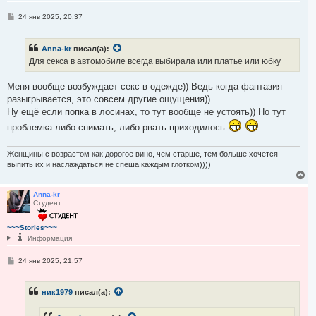
я
С
24 янв 2025, 20:37
к
о
н
о
а
б
ч
Anna-kr
писал(а):
щ
а
е
Для секса в автомобиле всегда выбирала или платье или юбку
н
л
и
у
е
Меня вообще возбуждает секс в одежде)) Ведь когда фантазия
разыгрывается, это совсем другие ощущения))
Ну ещё если попка в лосинах, то тут вообще не устоять)) Но тут
проблемка либо снимать, либо рвать приходилось
Женщины с возрастом как дорогое вино, чем старше, тем больше хочется
выпить их и наслаждаться не спеша каждым глотком))))
В
е
р
Anna-kr
Студент
н
у
т
~~~Stories~~~
ь
Информация
с
я
С
24 янв 2025, 21:57
к
о
н
о
а
б
ч
ник1979
писал(а):
щ
а
е
н
л