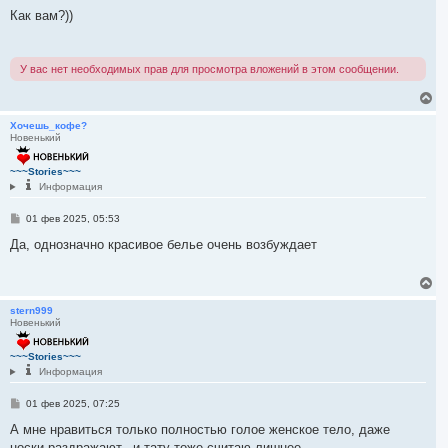
о
н
о
Как вам?))
а
б
ч
щ
а
е
н
л
У вас нет необходимых прав для просмотра вложений в этом сообщении.
и
у
е
В
е
р
Хочешь_кофе?
Новенький
н
у
т
~~~Stories~~~
ь
Информация
с
я
С
01 фев 2025, 05:53
к
о
н
о
Да, однозначно красивое белье очень возбуждает
а
б
ч
щ
е
а
В
н
л
е
и
у
р
stern999
е
Новенький
н
у
т
~~~Stories~~~
ь
Информация
с
я
С
01 фев 2025, 07:25
к
о
н
о
А мне нравиться только полностью голое женское тело, даже
а
б
носки раздражают...и тату тоже считаю лишнее...