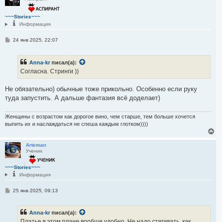
у
т
~~~Stories~~~
ь
Информация
с
я
С
24 янв 2025, 22:07
к
о
н
о
а
б
ч
Anna-kr
писал(а):
щ
а
е
Согласна. Стринги ))
н
л
и
у
е
Не обязательно) обычные тоже прикольно. Особенно если руку
туда запустить. А дальше фантазия всё доделает)
Женщины с возрастом как дорогое вино, чем старше, тем больше хочется
выпить их и наслаждаться не спеша каждым глотком))))
В
е
р
Arteman
Ученик
н
у
т
~~~Stories~~~
ь
Информация
с
я
С
25 янв 2025, 09:13
к
о
н
о
а
б
Anna-kr
писал(а):
ч
щ
е
а
Платье в этом плане вообще удобно. Не надо стягивать, как