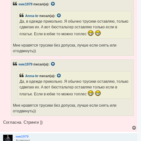
а
б
ч
ник1979
писал(а):
щ
а
е
н
л
Anna-kr
писал(а):
и
у
е
Да, в одежде прикольно. Я обычно трусики оставляю, только
сдвигаю их. А вот бюстгальтер оставляю только если в
платье. Если в юбке то можно топлес
Мне нравятся трусики без допуска, лучше если снять или
отодвинуть))
ник1979
писал(а):
Anna-kr
писал(а):
Да, в одежде прикольно. Я обычно трусики оставляю, только
сдвигаю их. А вот бюстгальтер оставляю только если в
платье. Если в юбке то можно топлес
Мне нравятся трусики без допуска, лучше если снять или
отодвинуть))
Согласна. Стринги ))
В
е
р
ник1979
Аспирант
н