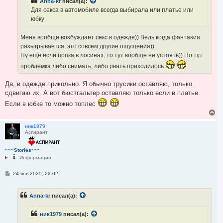
Anna-kr
писал(а):
и
у
е
Для секса в автомобиле всегда выбирала или платье или
юбку
Меня вообще возбуждает секс в одежде)) Ведь когда фантазия
разыгрывается, это совсем другие ощущения))
Ну ещё если попка в лосинах, то тут вообще не устоять)) Но тут
проблемка либо снимать, либо рвать приходилось
Да, в одежде прикольно. Я обычно трусики оставляю, только
сдвигаю их. А вот бюстгальтер оставляю только если в платье.
Если в юбке то можно топлес
В
е
р
ник1979
Аспирант
н
у
т
~~~Stories~~~
ь
Информация
с
я
С
24 янв 2025, 22:02
к
о
н
о
а
б
ч
Anna-kr
писал(а):
щ
а
е
н
л
ник1979
писал(а):
и
у
е