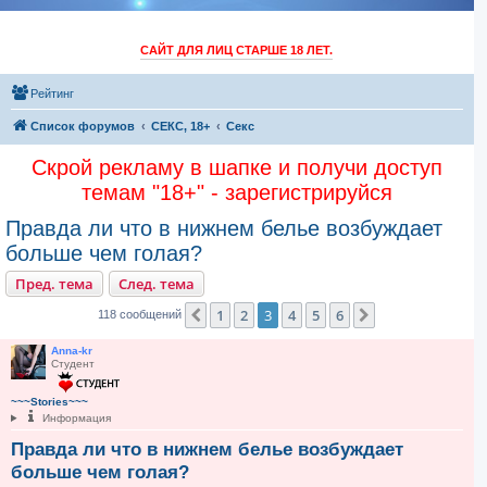
САЙТ ДЛЯ ЛИЦ СТАРШЕ 18 ЛЕТ.
Рейтинг
Список форумов
СЕКС, 18+
Секс
Скрой рекламу в шапке и получи доступ
темам "18+" - зарегистрируйся
Правда ли что в нижнем белье возбуждает
больше чем голая?
Пред. тема
След. тема
1
2
3
4
5
6
Пред.
След.
118 сообщений
Anna-kr
Студент
~~~Stories~~~
Информация
Правда ли что в нижнем белье возбуждает
больше чем голая?