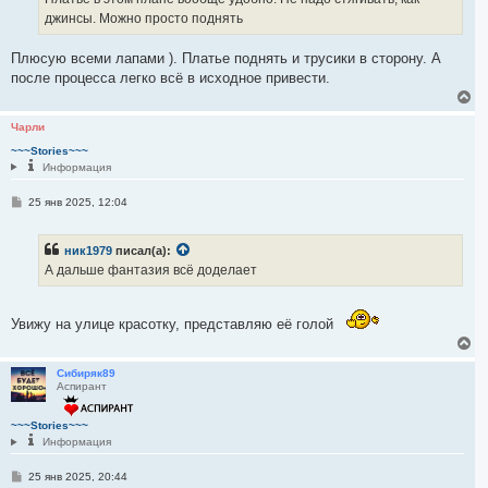
н
л
джинсы. Можно просто поднять
и
у
е
Плюсую всеми лапами ). Платье поднять и трусики в сторону. А
после процесса легко всё в исходное привести.
В
е
р
Чарли
н
~~~Stories~~~
у
Информация
т
ь
С
с
25 янв 2025, 12:04
о
я
о
к
б
н
ник1979
писал(а):
щ
а
е
А дальше фантазия всё доделает
ч
н
и
а
е
л
Увижу на улице красотку, представляю её голой
у
В
е
р
Сибиряк89
Аспирант
н
у
т
~~~Stories~~~
ь
Информация
с
я
С
25 янв 2025, 20:44
к