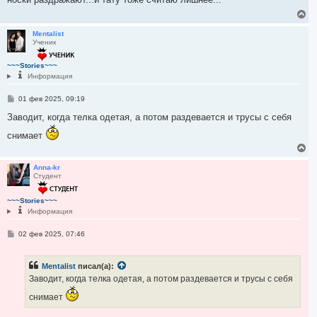
ч
щ
е
а
В
н
л
е
и
у
р
Mentalist
е
Ученик
н
у
т
~~~Stories~~~
ь
Информация
с
я
С
01 фев 2025, 09:19
к
о
н
о
Заводит, когда телка одетая, а потом раздевается и трусы с себя
а
б
ч
щ
снимает
е
а
В
н
л
е
и
у
е
р
Anna-kr
Студент
н
у
т
~~~Stories~~~
ь
Информация
с
я
С
02 фев 2025, 07:46
к
о
н
о
а
б
ч
Mentalist
писал(а):
щ
а
е
Заводит, когда телка одетая, а потом раздевается и трусы с себя
н
л
и
у
снимает
е