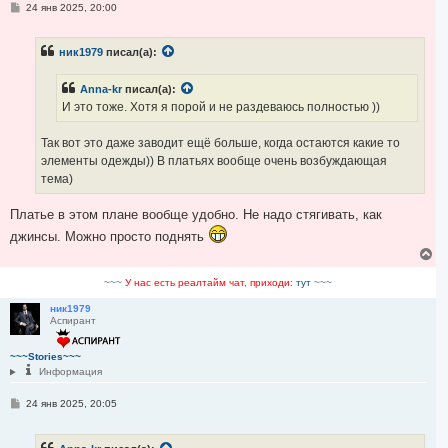
С
24 янв 2025, 20:00
о
о
б
ник1979
писал(а):
щ
е
н
Anna-kr
писал(а):
и
е
И это тоже. Хотя я порой и не раздеваюсь полностью ))
Так вот это даже заводит ещё больше, когда остаются какие то
элементы одежды)) В платьях вообще очень возбуждающая
тема)
Платье в этом плане вообще удобно. Не надо стягивать, как
джинсы. Можно просто поднять
В
е
р
~~~
У нас есть реалтайм чат, приходи:
тут
~~~
н
у
ник1979
Аспирант
т
ь
с
~~~Stories~~~
я
Информация
к
н
С
24 янв 2025, 20:05
а
о
ч
о
а
б