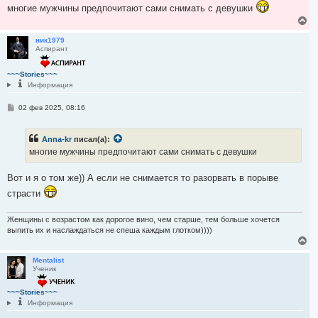
многие мужчины предпочитают сами снимать с девушки
В
е
р
ник1979
Аспирант
н
у
т
~~~Stories~~~
ь
Информация
с
я
С
02 фев 2025, 08:16
к
о
н
о
а
б
ч
Anna-kr
писал(а):
щ
а
е
многие мужчины предпочитают сами снимать с девушки
н
л
и
у
е
Вот и я о том же)) А если не снимается то разорвать в порыве
страсти
Женщины с возрастом как дорогое вино, чем старше, тем больше хочется
выпить их и наслаждаться не спеша каждым глотком))))
В
е
р
Mentalist
Ученик
н
у
т
~~~Stories~~~
ь
Информация
с