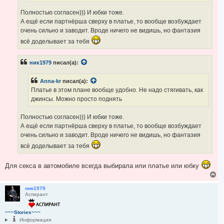
Полностью согласен))) И юбки тоже.
А ещё если партнёрша сверху в платье, то вообще возбуждает
очень сильно и заводит. Вроде ничего не видишь, но фантазия
всё доделывает за тебя
ник1979
писал(а):
Anna-kr
писал(а):
Платье в этом плане вообще удобно. Не надо стягивать, как
джинсы. Можно просто поднять
Полностью согласен))) И юбки тоже.
А ещё если партнёрша сверху в платье, то вообще возбуждает
очень сильно и заводит. Вроде ничего не видишь, но фантазия
всё доделывает за тебя
Для секса в автомобиле всегда выбирала или платье или юбку
В
е
р
ник1979
Аспирант
н
у
т
~~~Stories~~~
ь
Информация
с