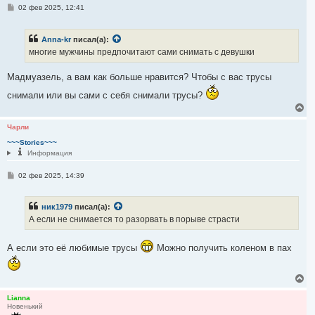
я
С
02 фев 2025, 12:41
к
о
н
о
а
б
Anna-kr
писал(а):
ч
щ
е
а
многие мужчины предпочитают сами снимать с девушки
н
л
и
у
е
Мадмуазель, а вам как больше нравится? Чтобы с вас трусы
снимали или вы сами с себя снимали трусы?
В
е
р
Чарли
н
~~~Stories~~~
у
Информация
т
ь
С
с
02 фев 2025, 14:39
о
я
о
к
б
н
ник1979
писал(а):
щ
а
е
А если не снимается то разорвать в порыве страсти
ч
н
и
а
е
л
А если это её любимые трусы
Можно получить коленом в пах
у
В
е
р
Lianna
Новенький
н