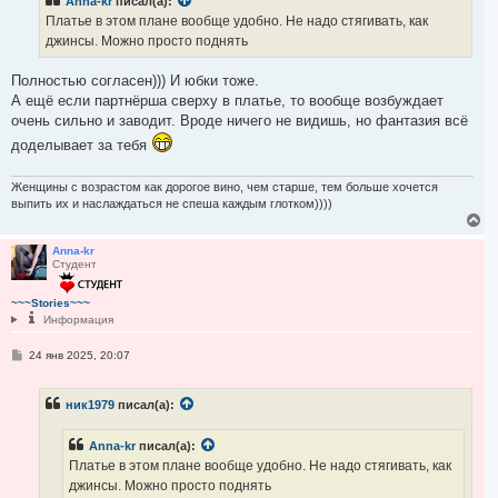
л
Anna-kr
писал(а):
щ
у
е
Платье в этом плане вообще удобно. Не надо стягивать, как
н
джинсы. Можно просто поднять
и
е
Полностью согласен))) И юбки тоже.
А ещё если партнёрша сверху в платье, то вообще возбуждает
очень сильно и заводит. Вроде ничего не видишь, но фантазия всё
доделывает за тебя
Женщины с возрастом как дорогое вино, чем старше, тем больше хочется
выпить их и наслаждаться не спеша каждым глотком))))
В
е
р
Anna-kr
Студент
н
у
т
~~~Stories~~~
ь
Информация
с
я
С
24 янв 2025, 20:07
к
о
н
о
а
б
ч
ник1979
писал(а):
щ
а
е
н
л
Anna-kr
писал(а):
и
у
е
Платье в этом плане вообще удобно. Не надо стягивать, как
джинсы. Можно просто поднять