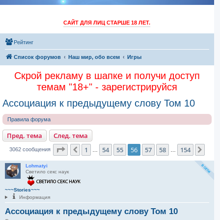
САЙТ ДЛЯ ЛИЦ СТАРШЕ 18 ЛЕТ.
Рейтинг
Список форумов
Наш мир, обо всем
Игры
Скрой рекламу в шапке и получи доступ
темам "18+" - зарегистрируйся
Ассоциация к предыдущему слову Том 10
Правила форума
Пред. тема
След. тема
Страница
56
из
154
1
54
55
56
57
58
154
Пред.
След
3062 сообщения
…
…
Lohmatyi
Светило секс наук
~~~Stories~~~
Информация
Ассоциация к предыдущему слову Том 10