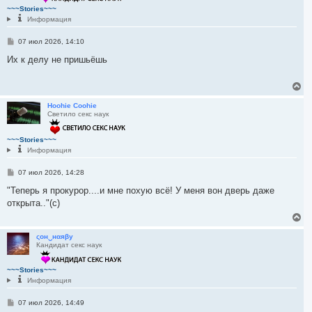
т
~~~Stories~~~
ь
Информация
с
я
С
07 июл 2026, 14:10
к
о
н
о
Их к делу не пришьёшь
а
б
ч
щ
а
е
В
н
л
е
и
у
р
Hoohie Coohie
е
Светило секс наук
н
у
т
~~~Stories~~~
ь
Информация
с
я
С
07 июл 2026, 14:28
к
о
н
о
"Теперь я прокурор....и мне похую всё! У меня вон дверь даже
а
б
открыта.."(с)
ч
щ
а
е
В
л
н
е
и
у
р
ςон‿нαяβу
е
Кандидат секс наук
н
у
т
~~~Stories~~~
ь
Информация
с
я
С
07 июл 2026, 14:49
к
о