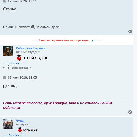
С
07 июл 2026, 12:31
о
о
Старьё
б
щ
е
н
и
Не очень лохматый, на самом деле
е
В
е
р
~~~
У нас есть реалтайм чат, приходи:
тут
~~~
н
у
Себостьян Перейро
Вечный студент
т
ь
с
~~~Stories~~~
я
Информация
к
н
С
07 июл 2026, 13:05
а
о
ч
о
рухлядь
а
б
л
щ
у
е
н
и
Есть многое на свете, друг Горацио, что и не снилось нашим
е
мудрецам.
В
е
р
Чудь
Аспирант
н
у
т
~~~Stories~~~