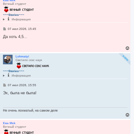
р
Ева Msk
Вечный студент
н
у
т
~~~Stories~~~
ь
Информация
с
я
С
07 июл 2026, 15:45
к
о
н
о
Да хоть 4,5...
а
б
ч
щ
а
е
В
л
н
е
и
у
р
Lohmatyi
е
Светило секс наук
н
у
т
~~~Stories~~~
ь
Информация
с
я
С
07 июл 2026, 15:55
к
о
н
о
Эх, была не была!
а
б
ч
щ
а
е
л
н
и
Не очень лохматый, на самом деле
у
е
В
е
р
Ева Msk
Вечный студент
н
у