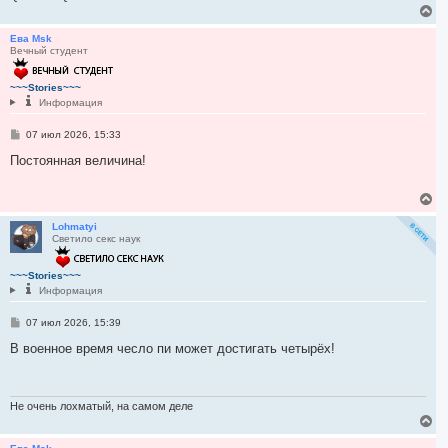
е
В
е
р
Ева Msk
Вечный студент
н
у
т
~~~Stories~~~
ь
Информация
с
я
С
07 июл 2026, 15:33
к
о
н
о
Постоянная величина!
а
б
ч
щ
а
е
В
л
н
е
и
у
р
Lohmatyi
е
Светило секс наук
н
у
т
~~~Stories~~~
ь
Информация
с
я
С
07 июл 2026, 15:39
к
о
н
о
В военное время чесло пи может достигать четырёх!
а
б
ч
щ
а
е
л
н
и
Не очень лохматый, на самом деле
у
е
В
е