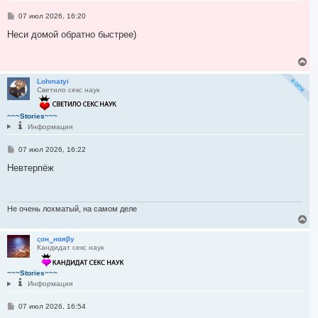
я
С
07 июл 2026, 16:20
к
о
н
о
Неси домой обратно быстрее)
а
б
ч
щ
а
е
В
л
н
е
и
у
р
Lohmatyi
е
Светило секс наук
н
у
т
~~~Stories~~~
ь
Информация
с
я
С
07 июл 2026, 16:22
к
о
н
о
Невтерпёж
а
б
ч
щ
а
е
л
н
и
Не очень лохматый, на самом деле
у
е
В
е
р
ςон‿нαяβу
Кандидат секс наук
н
у
т
~~~Stories~~~
ь
Информация
с
я
С
07 июл 2026, 16:54
к
о