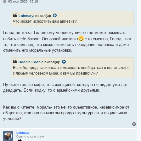
С
03 июн 2026, 09:18
к
о
н
о
а
б
ч
Lohmatyi
писал(а):
щ
а
е
Что может испортить вам аппетит?
н
л
и
у
е
Голод не тётка. Голодному человеку ничего не может помешать
набить себе брюхо. Основной инстинкт
это смешно, Голод - вот
то, что сильнее, что может изменить поведение человека и даже
отменить его моральные установки.
Hoohie Coohie
писал(а):
Если бы представилась возможность пообщаться и попить кофе
с любым человеком мира, с кем бы предпочли?
Ну если только кофе, то с женщиной, которую не видел уже лет
двадцать. Если водку, то с армейскими друзьями.
Как вы считаете, мораль- это нечто объективное, независимое от
общества, или она во многом продукт культурных и социальных
условий?
В
е
р
Lohmatyi
Светило секс наук
н