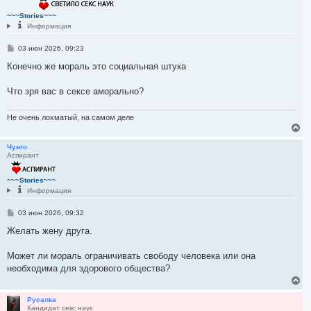
у
т
~~~Stories~~~
ь
Информация
с
я
С
03 июн 2026, 09:23
к
о
н
о
Конечно же мораль это социальная штука
а
б
ч
щ
а
е
Что зря вас в сексе аморально?
л
н
и
у
е
Не очень лохматый, на самом деле
В
е
р
Чунго
Аспирант
н
у
т
~~~Stories~~~
ь
Информация
с
я
С
03 июн 2026, 09:32
к
о
н
о
Желать жену друга.
а
б
ч
щ
а
е
Может ли мораль ограничивать свободу человека или она
н
л
необходима для здорового общества?
и
у
е
В
е
р
Русалка
Кандидат секс наук
н