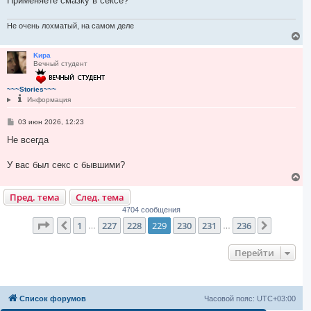
Применяете смазку в сексе?
л
н
и
у
е
Не очень лохматый, на самом деле
В
е
р
Kиpa
Вечный студент
н
у
т
~~~Stories~~~
ь
Информация
с
я
С
03 июн 2026, 12:23
к
о
н
о
Не всегда
а
б
ч
щ
а
е
У вас был секс с бывшими?
л
н
В
и
у
е
е
Пред. тема
След. тема
р
н
4704 сообщения
у
Страница
229
из
236
1
227
228
229
230
231
236
Пред.
След.
т
…
…
ь
с
Перейти
я
к
н
а
ч
Список форумов
Часовой пояс:
UTC+03:00
а