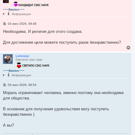
у
т
~~~Stories~~~
ь
Информация
с
я
С
03 июн 2026, 09:48
к
о
н
о
Необходима. И религия для этого создана.
а
б
ч
щ
а
е
Для достижения цели можете поступить разок безнравственно?
н
л
В
и
у
е
е
р
Lohmatyi
Светило секс наук
н
у
т
~~~Stories~~~
ь
Информация
с
я
С
03 июн 2026, 09:54
к
о
н
о
Мораль ограничивает человека, именно поэтому она необходима
а
б
для общества.
ч
щ
а
е
л
н
В основном для получения удовольствия могу поступить
и
у
е
безнравственно )
А вы?