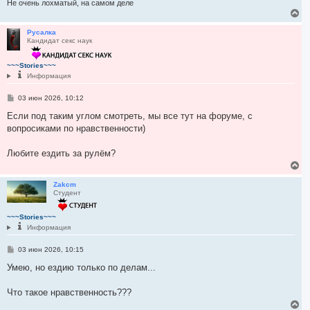
Не очень лохматый, на самом деле
В
е
р
Русалка
Кандидат секс наук
н
у
т
~~~Stories~~~
ь
Информация
с
я
С
03 июн 2026, 10:12
к
о
н
о
Если под таким углом смотреть, мы все тут на форуме, с
а
б
вопросиками по нравственности)
ч
щ
а
е
н
л
Любите ездить за рулём?
и
у
е
В
е
р
Zakcm
Студент
н
у
т
~~~Stories~~~
ь
Информация
с
я
С
03 июн 2026, 10:15
к
о
н
о
Умею, но ездию только по делам...
а
б
ч
щ
а
е
Что такое нравственность???
н
л
В
и