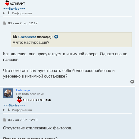
у
т
~~~Stories~~~
ь
Информация
с
я
С
03 июн 2026, 12:12
к
о
н
о
а
б
ч
Cheshircat
писал(а):
щ
а
е
А что: мастурбация?
н
л
и
у
е
Как явление, она присутствует в интимной сфере. Однако она не
панацея.
Что помогает вам чувствовать себя более расслабленно и
уверенно в интимной обстановке?
В
е
р
Lohmatyi
Светило секс наук
н
у
т
~~~Stories~~~
ь
Информация
с
я
С
03 июн 2026, 12:18
к
о
н
о
Отсутствие отвлекающих факторов.
а
б
ч
щ
а
е