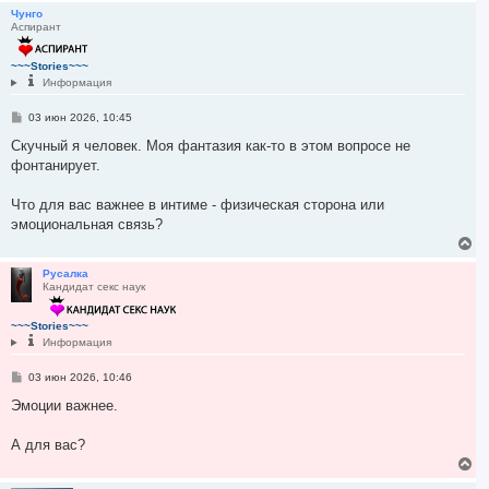
р
Чунго
Аспирант
н
у
т
~~~Stories~~~
ь
Информация
с
я
С
03 июн 2026, 10:45
к
о
н
о
Скучный я человек. Моя фантазия как-то в этом вопросе не
а
б
фонтанирует.
ч
щ
а
е
н
л
Что для вас важнее в интиме - физическая сторона или
и
у
е
эмоциональная связь?
В
е
р
Русалка
Кандидат секс наук
н
у
т
~~~Stories~~~
ь
Информация
с
я
С
03 июн 2026, 10:46
к
о
н
о
Эмоции важнее.
а
б
ч
щ
а
е
А для вас?
н
л
В
и
у
е
е