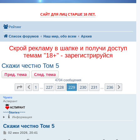
САЙТ ДЛЯ ЛИЦ СТАРШЕ 18 ЛЕТ.
Рейтинг
Список форумов
Наш мир, обо всем
Архив
Скрой рекламу в шапке и получи доступ
темам "18+" - зарегистрируйся
Скажи честно Том 5
Пред. тема
След. тема
4704 сообщения
Страница
229
из
236
1
227
228
229
230
231
236
Пред.
След.
…
…
Чунго
Аспирант
~~~Stories~~~
Информация
Скажи честно Том 5
С
02 июн 2026, 20:41
о
о