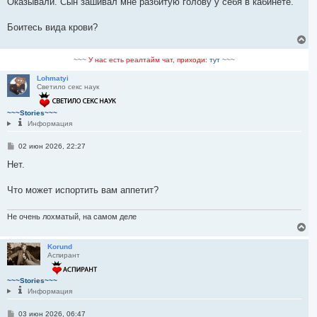
Оказывали. Сын зашивал мне разбитую голову у себя в кабинете.
б
щ
е
Боитесь вида крови?
н
В
и
е
е
р
~~~
У нас есть реалтайм чат, приходи:
тут
~~~
н
у
Lohmatyi
Светило секс наук
т
ь
с
~~~Stories~~~
я
Информация
к
н
С
02 июн 2026, 22:27
а
о
ч
о
Нет.
а
б
л
щ
у
е
Что может испортить вам аппетит?
н
и
е
Не очень лохматый, на самом деле
В
е
р
Korund
Аспирант
н
у
т
~~~Stories~~~
ь
Информация
с
я
С
03 июн 2026, 06:47
к