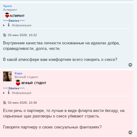
у
е
е
р
Чунго
Аспирант
н
у
т
~~~Stories~~~
ь
Информация
с
я
С
03 июн 2026, 10:22
к
о
н
о
Внутренние качества личности основанные на идеалах добра,
а
б
справедливости, долга, чести.
ч
щ
а
е
н
л
В какой атмосфере вам комфортнее всего говорить о сексе?
и
у
е
В
е
р
Kиpa
Вечный студент
н
у
т
~~~Stories~~~
ь
Информация
с
я
С
03 июн 2026, 10:36
к
о
н
о
Если речь о партнере, то лучше в виде флирта вести беседу, на
а
б
серьезных щах разговоры о сексе убивают страсть.
ч
щ
а
е
л
н
Говорите партнеру о своих сексуальных фантазиях?
и
у
е
В
е