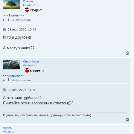
р
Zakcm
Студент
н
у
т
~~~Stories~~~
ь
Информация
с
я
С
03 июн 2026, 10:49
к
о
н
о
И то и другое)))
а
б
ч
щ
а
е
А мастурбация??
н
л
В
и
у
е
е
р
Cheshircat
Аспирант
н
у
т
~~~Stories~~~
ь
Информация
с
я
С
03 июн 2026, 11:11
к
о
н
о
А что: мастурбация?
а
б
Считайте это и вопросом и ответом)))(
ч
щ
а
е
н
л
и
И даже то, что быть не может, однажды тоже может быть)
у
е
В
е
р
Чунго
Аспирант
н