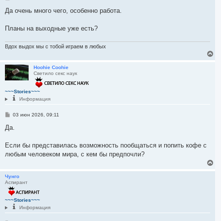
о
н
о
Да очень много чего, особенно работа.
а
б
ч
щ
а
е
Планы на выходные уже есть?
н
л
и
у
е
Вдох выдох мы с тобой играем в любых
В
е
р
Hoohie Coohie
Светило секс наук
н
у
т
~~~Stories~~~
ь
Информация
с
я
С
03 июн 2026, 09:11
к
о
н
о
Да.
а
б
ч
щ
а
е
Если бы представилась возможность пообщаться и попить кофе с
л
н
любым человеком мира, с кем бы предпочли?
и
у
е
В
е
р
Чунго
Аспирант
н
у
т
~~~Stories~~~
ь
Информация
с
я