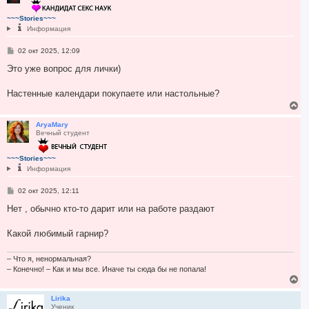
у
т
~~~Stories~~~
ь
Информация
с
я
С
02 окт 2025, 12:09
к
о
н
о
Это уже вопрос для лички)
а
б
ч
щ
а
е
Настенные календари покупаете или настольные?
н
л
В
и
у
е
е
р
AryaMary
Вечный студент
н
у
т
~~~Stories~~~
ь
Информация
с
я
С
02 окт 2025, 12:11
к
о
н
о
Нет , обычно кто-то дарит или на работе раздают
а
б
ч
щ
а
е
Какой любимый гарнир?
л
н
и
у
е
– Что я, ненормальная?
– Конечно! – Как и мы все. Иначе ты сюда бы не попала!
В
е
р
Lirika
Ученик
н