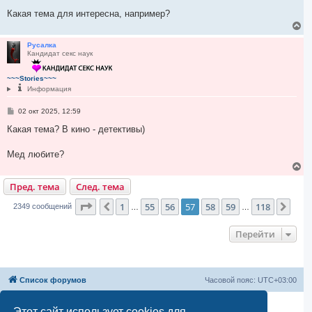
Какая тема для интересна, например?
В
е
р
Русалка
Кандидат секс наук
н
у
т
~~~Stories~~~
ь
Информация
с
я
С
02 окт 2025, 12:59
к
о
н
о
Какая тема? В кино - детективы)
а
б
ч
щ
а
е
Мед любите?
н
л
В
и
у
е
е
Пред. тема
След. тема
р
н
Страница
57
из
118
у
1
55
56
57
58
59
118
Пред.
След
2349 сообщений
…
…
т
ь
Перейти
с
я
к
н
а
Список форумов
Часовой пояс:
UTC+03:00
ч
а
л
Создано на основе
phpBB
® Forum Software © phpBB Limited
Этот сайт использует cookies для