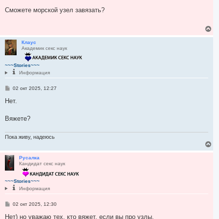
о
н
о
Сможете морской узел завязать?
а
б
ч
щ
а
е
В
н
л
е
и
у
р
Клаус
е
Академик секс наук
н
у
т
~~~Stories~~~
ь
Информация
с
я
С
02 окт 2025, 12:27
к
о
н
о
Нет.
а
б
ч
щ
а
е
Вяжете?
н
л
и
у
е
Пока живу, надеюсь
В
е
р
Русалка
Кандидат секс наук
н
у
т
~~~Stories~~~
ь
Информация
с
я
С
02 окт 2025, 12:30
к
о
н
о
Нет) но уважаю тех, кто вяжет, если вы про узлы.
а