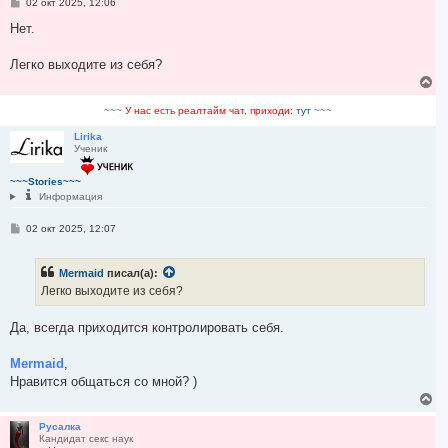
С
02 окт 2025, 12:06
о
о
Нет.
б
щ
е
Легко выходите из себя?
н
В
и
е
е
р
~~~
У нас есть реалтайм чат, приходи:
тут
~~~
н
у
Lirika
Ученик
т
ь
с
~~~Stories~~~
я
Информация
к
н
С
02 окт 2025, 12:07
а
о
ч
о
а
б
Mermaid
писал(а):
щ
л
е
у
Легко выходите из себя?
н
и
е
Да, всегда приходится контролировать себя.
Mermaid
,
Нравится общаться со мной? )
В
е
р
Русалка
Кандидат секс наук
н