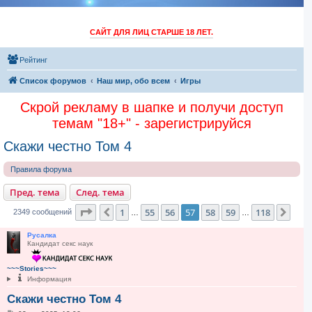
САЙТ ДЛЯ ЛИЦ СТАРШЕ 18 ЛЕТ.
Рейтинг
Список форумов
Наш мир, обо всем
Игры
Скрой рекламу в шапке и получи доступ
темам "18+" - зарегистрируйся
Скажи честно Том 4
Правила форума
Пред. тема
След. тема
Страница
57
из
118
1
55
56
57
58
59
118
Пред.
След
2349 сообщений
…
…
Русалка
Кандидат секс наук
~~~Stories~~~
Информация
Скажи честно Том 4