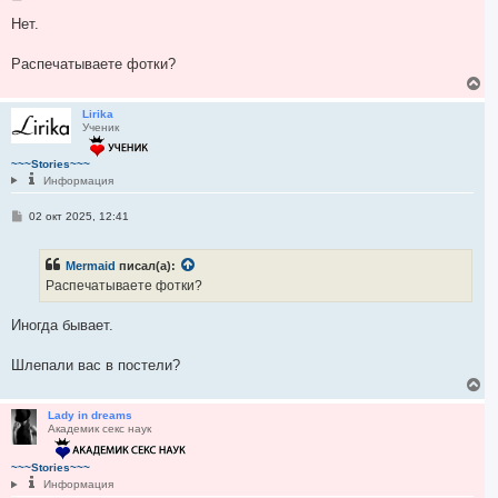
о
н
о
Нет.
а
б
ч
щ
а
е
Распечатываете фотки?
н
л
В
и
у
е
е
р
Lirika
Ученик
н
у
т
~~~Stories~~~
ь
Информация
с
я
С
02 окт 2025, 12:41
к
о
н
о
а
б
Mermaid
писал(а):
ч
щ
е
а
Распечатываете фотки?
н
л
и
у
е
Иногда бывает.
Шлепали вас в постели?
В
е
р
Lady in dreams
Академик секс наук
н
у
т
~~~Stories~~~
ь
Информация
с