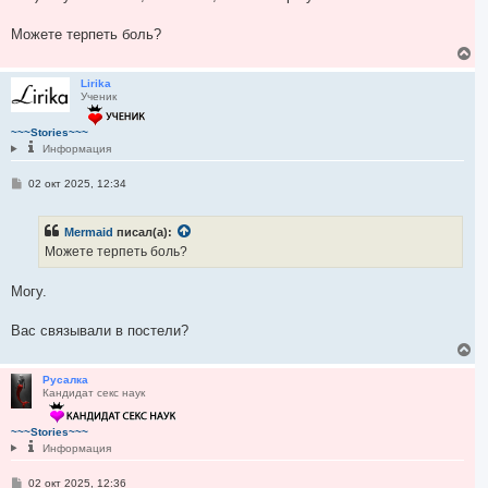
б
ч
щ
а
е
Можете терпеть боль?
н
л
В
и
у
е
е
р
Lirika
Ученик
н
у
т
~~~Stories~~~
ь
Информация
с
я
С
02 окт 2025, 12:34
к
о
н
о
а
б
Mermaid
писал(а):
ч
щ
е
а
Можете терпеть боль?
н
л
и
у
е
Могу.
Вас связывали в постели?
В
е
р
Русалка
Кандидат секс наук
н
у
т
~~~Stories~~~
ь
Информация
с
я
С
02 окт 2025, 12:36
к