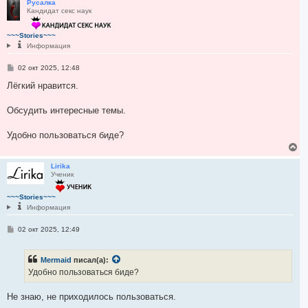
р
Русалка
Кандидат секс наук
н
у
т
~~~Stories~~~
ь
Информация
с
я
С
02 окт 2025, 12:48
к
о
н
о
Лёгкий нравится.
а
б
ч
щ
а
е
Обсудить интересные темы.
н
л
и
у
е
Удобно пользоваться биде?
В
е
р
Lirika
Ученик
н
у
т
~~~Stories~~~
ь
Информация
с
я
С
02 окт 2025, 12:49
к
о
н
о
а
б
Mermaid
писал(а):
ч
щ
е
а
Удобно пользоваться биде?
н
л
и
у
е
Не знаю, не приходилось пользоваться.