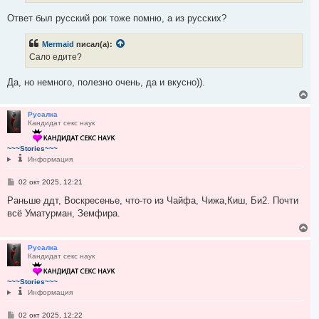
л
и
у
е
Ответ был русский рок тоже помню, а из русских?
Mermaid
писал(а):
Сало едите?
Да, но немного, полезно очень, да и вкусно)).
В
е
р
Русалка
Кандидат секс наук
н
у
т
~~~Stories~~~
ь
Информация
с
я
С
02 окт 2025, 12:21
к
о
н
о
Раньше ддт, Воскресенье, что-то из Чайфа, Чижа,Киш, Би2. Почти
а
б
всё Уматурман, Земфира.
ч
щ
а
е
В
н
л
е
и
у
р
Русалка
е
Кандидат секс наук
н
у
т
~~~Stories~~~
ь
Информация
с
я
С
02 окт 2025, 12:22
к