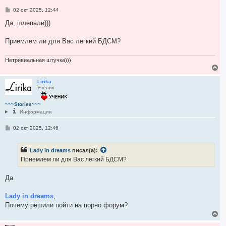
я
С
02 окт 2025, 12:44
к
о
н
о
Да, шлепали)))
а
б
ч
щ
а
е
Приемлем ли для Вас легкий БДСМ?
н
л
и
у
е
Нетривиальная штучка)))
В
е
р
Lirika
Ученик
н
у
т
~~~Stories~~~
ь
Информация
с
я
С
02 окт 2025, 12:46
к
о
н
о
а
б
Lady in dreams
писал(а):
ч
щ
е
а
Приемлем ли для Вас легкий БДСМ?
н
л
и
у
е
Да.
Lady in dreams
,
Почему решили пойти на порно форум?
В
е