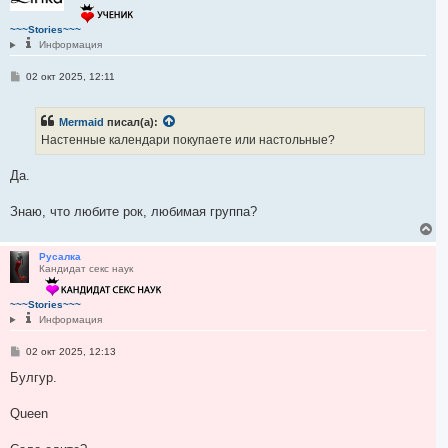
у
т
~~~Stories~~~
ь
Информация
с
я
С
02 окт 2025, 12:11
к
о
н
о
а
б
Mermaid
писал(а):
ч
щ
е
а
Настенные календари покупаете или настольные?
н
л
и
у
е
Да.
Знаю, что любите рок, любимая группа?
В
е
р
Русалка
Кандидат секс наук
н
у
т
~~~Stories~~~
ь
Информация
с
я
С
02 окт 2025, 12:13
к
о
н
о
Булгур.
а
б
ч
щ
а
е
Queen
н
л
и
у
е