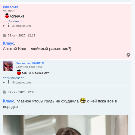
е
р
Пилюлька
Аспирант
н
у
т
~~~Stories~~~
ь
Информация
с
я
С
01 сен 2025, 12:17
к
о
н
о
Клаус
,
а
б
А какой Ваш....любимый разметчик?)
ч
щ
а
е
В
н
л
е
и
у
р
Это не то ШАПИТО
е
Светило секс наук
н
у
т
~~~Stories~~~
ь
Информация
с
я
С
01 сен 2025, 12:20
к
о
н
о
Клаус
, главное чтобы грудь не схуднула
с ней пока все в
а
б
ч
порядке
щ
а
е
л
н
и
у
е