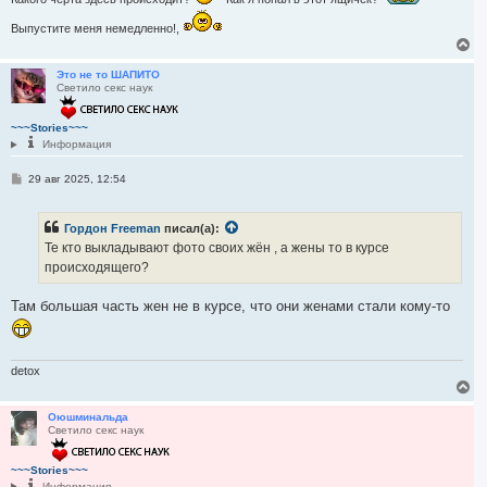
Выпустите меня немедленно!,
В
е
р
Это не то ШАПИТО
Светило секс наук
н
у
т
~~~Stories~~~
ь
Информация
с
я
С
29 авг 2025, 12:54
к
о
н
о
а
б
ч
Гордон Freeman
писал(а):
щ
а
е
Те кто выкладывают фото своих жён , а жены то в курсе
л
н
происходящего?
и
у
е
Там большая часть жен не в курсе, что они женами стали кому-то
detox
В
е
р
Оюшминальда
Светило секс наук
н
у
т
~~~Stories~~~
ь
Информация