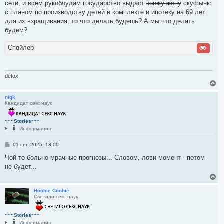
сети, и всем рукоблудам государство выдаст
кошку-жену
скуфыню
с планом по производству детей в комплекте и ипотеку на 69 лет
для их взращивания, то что делать будешь? А мы что делать
будем?
Спойлер
detox
В
е
р
niqk
Кандидат секс наук
н
у
т
~~~Stories~~~
ь
Информация
с
я
С
01 сен 2025, 13:00
к
о
н
о
Чой-то больно мрачные прогнозы... Словом, лови момент - потом
а
б
не будет...
ч
щ
а
е
В
н
л
е
и
у
р
Hoohie Coohie
е
Светило секс наук
н
у
т
~~~Stories~~~
ь
Информация