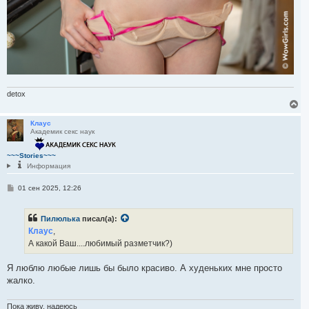
detox
В
е
р
Клаус
Академик секс наук
н
у
т
~~~Stories~~~
ь
Информация
с
я
С
01 сен 2025, 12:26
к
о
н
о
а
б
ч
Пилюлька
писал(а):
щ
а
е
Клаус
,
н
л
А какой Ваш....любимый разметчик?)
и
у
е
Я люблю любые лишь бы было красиво. А худеньких мне просто
жалко.
Пока живу, надеюсь