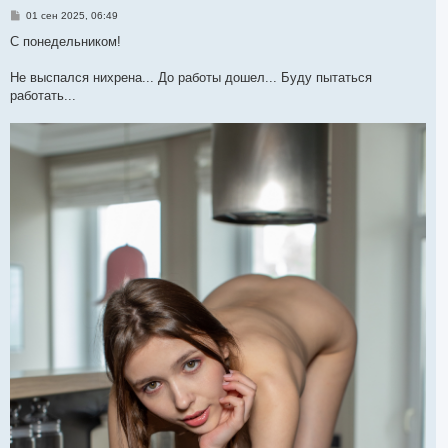
я
С
01 сен 2025, 06:49
к
о
н
о
С понедельником!
а
б
ч
щ
а
е
Не выспался нихрена... До работы дошел... Буду пытаться
л
н
работать...
и
у
е