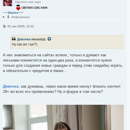
Светило секс наук
н
у
т
~~~Stories~~~
ь
Информация
с
я
С
01 сен 2025, 12:11
к
о
н
о
а
б
ч
Девочка
писал(а):
щ
а
е
Ну как же так!?)
л
н
и
у
е
А нех знакомиться на сайтах всяких, только и думают как
письками коннектится на один-два раза, а коннектится нужно
только для создания новых граждан и перед этим свадебку играть,
и обязательно с кредитом в банке...
Девочка
, как думаешь, через какое время начнут блокать контент
18+ во всех его проявлениях? Ну и форум в том числе?