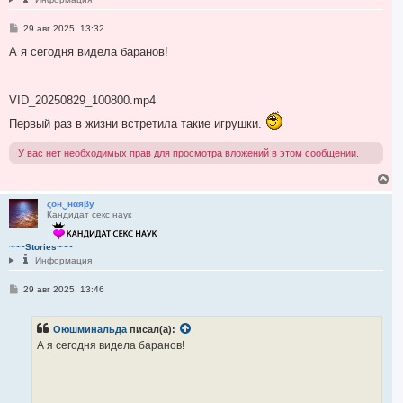
с
я
С
29 авг 2025, 13:32
к
о
н
о
А я сегодня видела баранов!
а
б
ч
щ
а
е
л
н
VID_20250829_100800.mp4
и
у
е
Первый раз в жизни встретила такие игрушки.
У вас нет необходимых прав для просмотра вложений в этом сообщении.
В
е
р
ςон‿нαяβу
Кандидат секс наук
н
у
т
~~~Stories~~~
ь
Информация
с
я
С
29 авг 2025, 13:46
к
о
н
о
а
б
ч
Оюшминальда
писал(а):
щ
а
е
А я сегодня видела баранов!
н
л
и
у
е