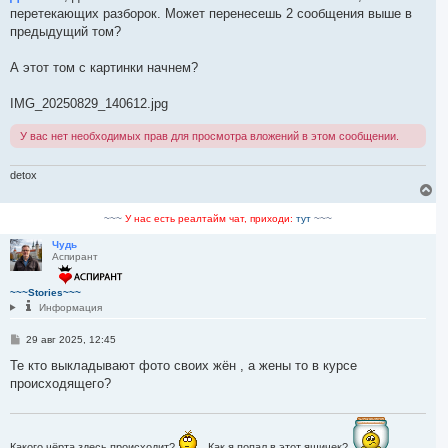
б
перетекающих разборок. Может перенесешь 2 сообщения выше в
щ
е
предыдущий том?
н
и
е
А этот том с картинки начнем?
IMG_20250829_140612.jpg
У вас нет необходимых прав для просмотра вложений в этом сообщении.
detox
В
е
р
~~~
У нас есть реалтайм чат, приходи:
тут
~~~
н
у
Чудь
Аспирант
т
ь
с
~~~Stories~~~
я
Информация
к
н
С
29 авг 2025, 12:45
а
о
ч
о
Те кто выкладывают фото своих жён , а жены то в курсе
а
б
происходящего?
л
щ
у
е
н
и
е
Какого чёрта здесь происходит?
Как я попал в этот ящичек?