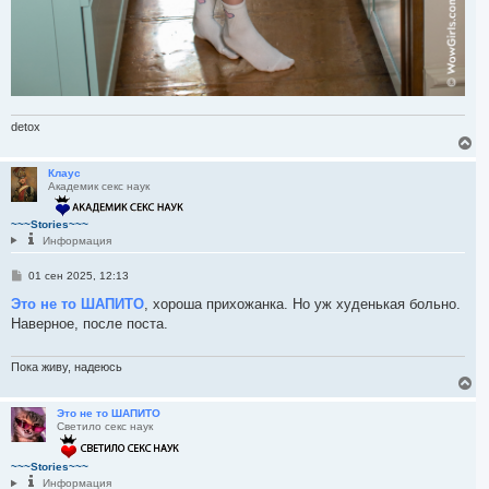
detox
В
е
р
Клаус
Академик секс наук
н
у
т
~~~Stories~~~
ь
Информация
с
я
С
01 сен 2025, 12:13
к
о
н
о
Это не то ШАПИТО
, хороша прихожанка. Но уж худенькая больно.
а
б
Наверное, после поста.
ч
щ
а
е
н
л
и
Пока живу, надеюсь
у
е
В
е
р
Это не то ШАПИТО
Светило секс наук
н
у
т
~~~Stories~~~
ь
Информация