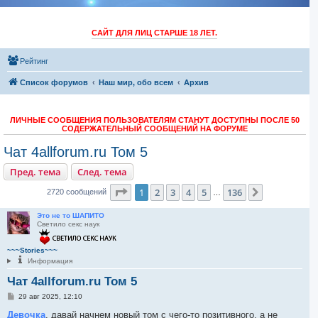
САЙТ ДЛЯ ЛИЦ СТАРШЕ 18 ЛЕТ.
Рейтинг
Список форумов
Наш мир, обо всем
Архив
ЛИЧНЫЕ СООБЩЕНИЯ ПОЛЬЗОВАТЕЛЯМ СТАНУТ ДОСТУПНЫ ПОСЛЕ 50
СОДЕРЖАТЕЛЬНЫЙ СООБЩЕНИЙ НА ФОРУМЕ
Чат 4allforum.ru Том 5
Пред. тема
След. тема
Страница
1
из
136
1
2
3
4
5
136
След.
2720 сообщений
…
Это не то ШАПИТО
Светило секс наук
~~~Stories~~~
Информация
Чат 4allforum.ru Том 5
С
29 авг 2025, 12:10
о
о
Девочка
, давай начнем новый том с чего-то позитивного, а не