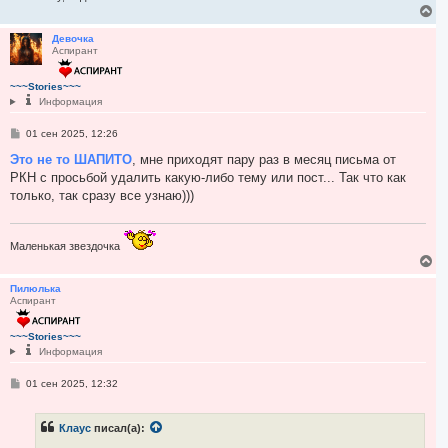
В
е
р
Девочка
Аспирант
н
у
т
~~~Stories~~~
ь
Информация
с
я
С
01 сен 2025, 12:26
к
о
н
о
Это не то ШАПИТО
, мне приходят пару раз в месяц письма от
а
б
РКН с просьбой удалить какую-либо тему или пост... Так что как
ч
щ
а
е
только, так сразу все узнаю)))
н
л
и
у
е
Маленькая звездочка
В
е
р
Пилюлька
Аспирант
н
у
т
~~~Stories~~~
ь
Информация
с
я
С
01 сен 2025, 12:32
к
о
н
о
а
б
ч
Клаус
писал(а):
щ
а
е