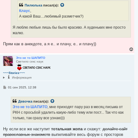
н
л
Пилюлька
писал(а):
и
у
е
Клаус
,
А какой Ваш....любимый разметчик?)
Я люблю любые лишь бы было красиво. А худеньких мне просто
жалко.
Прям как в анекдоте, а я е.. и плачу, е.. и плачу))
В
е
р
Это не то ШАПИТО
Светило секс наук
н
у
т
~~~Stories~~~
ь
Информация
с
я
С
01 сен 2025, 12:38
к
о
н
о
а
б
ч
Девочка
писал(а):
щ
а
е
Это не то ШАПИТО
, мне приходят пару раз в месяц письма от
л
н
РКН с просьбой удалить какую-либо тему или пост... Так что как
и
у
е
только, так сразу все узнаю)))
Ну если все же наступит
тотальная жопа
и скажут:
делайте сайт
православных знакомств
выпиливайте весь форум с просторов