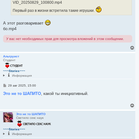
VID_20250829_100800.mp4
Первый раз в жизни встретила такие игрушки.
А этот разговаривает
бо.mp4
У вас нет необходимых прав для просмотра вложений в этом сообщении.
В
е
р
Альтруист
Студент
н
у
т
~~~Stories~~~
ь
Информация
с
я
С
29 авг 2025, 15:00
к
о
н
о
Это не то ШАПИТО
, какой ты инициативный.
а
б
ч
щ
а
е
В
н
л
е
и
у
р
Это не то ШАПИТО
е
Светило секс наук
н
у
т
~~~Stories~~~
ь
Информация
с