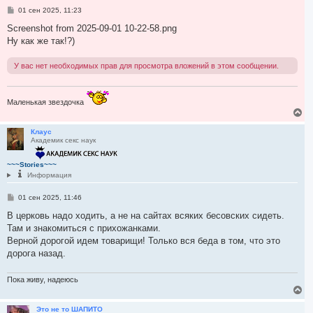
я
С
01 сен 2025, 11:23
к
о
н
о
Screenshot from 2025-09-01 10-22-58.png
а
б
Ну как же так!?)
ч
щ
а
е
н
л
У вас нет необходимых прав для просмотра вложений в этом сообщении.
и
у
е
Маленькая звездочка
В
е
р
Клаус
Академик секс наук
н
у
т
~~~Stories~~~
ь
Информация
с
я
С
01 сен 2025, 11:46
к
о
н
о
В церковь надо ходить, а не на сайтах всяких бесовских сидеть.
а
б
Там и знакомиться с прихожанками.
ч
щ
а
е
Верной дорогой идем товарищи! Только вся беда в том, что это
н
л
дорога назад.
и
у
е
Пока живу, надеюсь
В
е
р
Это не то ШАПИТО