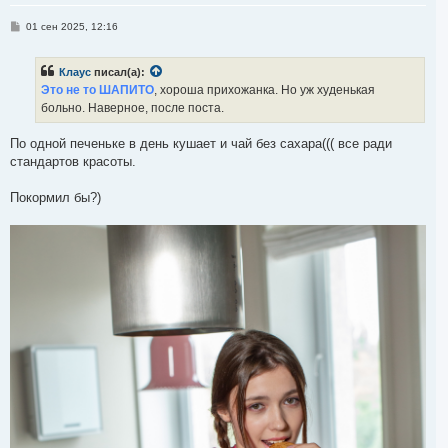
с
я
С
01 сен 2025, 12:16
к
о
н
о
а
б
ч
Клаус
писал(а):
щ
а
е
Это не то ШАПИТО
, хороша прихожанка. Но уж худенькая
л
н
больно. Наверное, после поста.
и
у
е
По одной печеньке в день кушает и чай без сахара((( все ради
стандартов красоты.
Покормил бы?)