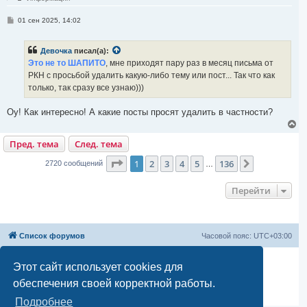
с
я
С
01 сен 2025, 14:02
к
о
н
о
а
б
ч
Девочка
писал(а):
щ
а
е
Это не то ШАПИТО
, мне приходят пару раз в месяц письма от
л
н
РКН с просьбой удалить какую-либо тему или пост... Так что как
и
у
е
только, так сразу все узнаю)))
Оу! Как интересно! А какие посты просят удалить в частности?
В
е
Пред. тема
След. тема
р
н
Страница
1
из
136
у
1
2
3
4
5
136
След.
2720 сообщений
…
т
ь
Перейти
с
я
к
н
а
Список форумов
Часовой пояс:
UTC+03:00
ч
а
л
Создано на основе
phpBB
® Forum Software © phpBB Limited
Этот сайт использует cookies для
у
Русская поддержка phpBB
обеспечения своей корректной работы.
Моды и расширения phpBB
Конфиденциальность
|
Правила
Подробнее