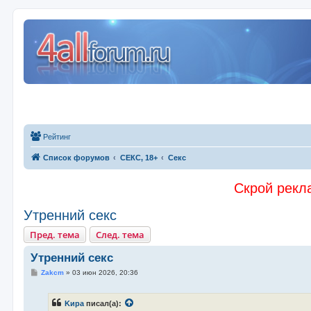
Рейтинг
Список форумов
СЕКС, 18+
Секс
Скрой рекла
Утренний секс
Пред. тема
След. тема
Утренний секс
С
Zakcm
»
03 июн 2026, 20:36
о
о
б
Kиpa
писал(а):
щ