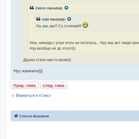
е
н
Zakcm
писал(а):
и
е
niqk
писал(а):
Ну, как, как? Со стоячим!!!
Нее, никогда с утра этого не хотелось... Нуу как, вот люди пр
Нуу вообще не до этого)))
Душно стало как-то резко))
Нуу извините)))
Пред. тема
След. тема
Вернуться в «Секс»
Список форумов