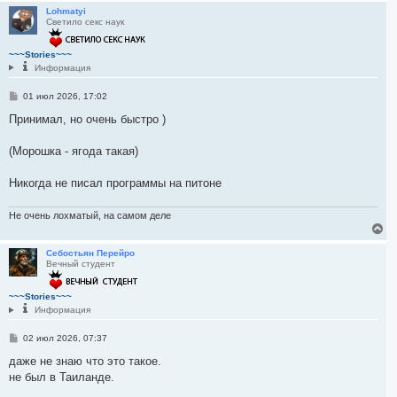
р
Lohmatyi
Светило секс наук
н
у
т
~~~Stories~~~
ь
Информация
с
я
С
01 июл 2026, 17:02
к
о
н
о
Принимал, но очень быстро )
а
б
ч
щ
а
е
(Морошка - ягода такая)
л
н
и
у
е
Никогда не писал программы на питоне
Не очень лохматый, на самом деле
В
е
р
Себостьян Перейро
Вечный студент
н
у
т
~~~Stories~~~
ь
Информация
с
я
С
02 июл 2026, 07:37
к
о
н
о
даже не знаю что это такое.
а
б
не был в Таиланде.
ч
щ
а
е