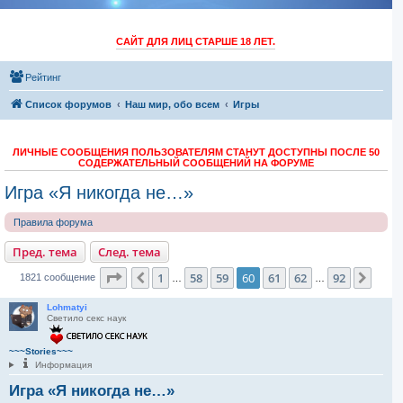
САЙТ ДЛЯ ЛИЦ СТАРШЕ 18 ЛЕТ.
Рейтинг
Список форумов
Наш мир, обо всем
Игры
ЛИЧНЫЕ СООБЩЕНИЯ ПОЛЬЗОВАТЕЛЯМ СТАНУТ ДОСТУПНЫ ПОСЛЕ 50
СОДЕРЖАТЕЛЬНЫЙ СООБЩЕНИЙ НА ФОРУМЕ
Игра «Я никогда не…»
Правила форума
Пред. тема
След. тема
Страница
60
из
92
1
58
59
60
61
62
92
Пред.
След
1821 сообщение
…
…
Lohmatyi
Светило секс наук
~~~Stories~~~
Информация
Игра «Я никогда не…»