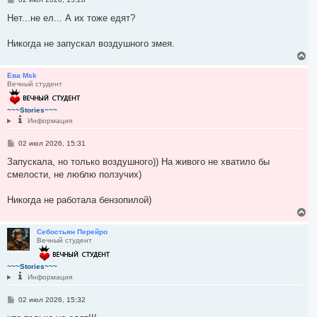
к
о
н
о
Нет...не ел... А их тоже едят?
а
б
ч
щ
а
е
Никогда не запускал воздушного змея.
л
н
В
и
у
е
е
р
Ева Msk
Вечный студент
н
у
т
~~~Stories~~~
ь
Информация
с
я
С
02 июл 2026, 15:31
к
о
н
о
Запускала, но только воздушного)) На живого не хватило бы
а
б
смелости, не люблю ползучих)
ч
щ
а
е
л
н
Никогда не работала бензопилой)
и
у
е
В
е
р
Себостьян Перейро
Вечный студент
н
у
т
~~~Stories~~~
ь
Информация
с
я
С
02 июл 2026, 15:32
к
о
н
о