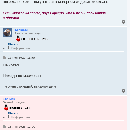
никогда не хотел искупаться в северном ледовитом океане.
ч
щ
а
е
л
н
и
Есть многое на свете, друг Горацио, что и не снилось нашим
у
е
мудрецам.
В
е
р
Lohmatyi
Светило секс наук
н
у
т
~~~Stories~~~
ь
Информация
с
я
С
02 июл 2026, 11:50
к
о
н
о
Не хотел
а
б
ч
щ
а
е
Никогда не моржевал
л
н
и
у
е
Не очень лохматый, на самом деле
В
е
р
Ева Msk
Вечный студент
н
у
т
~~~Stories~~~
ь
Информация
с
я
С
02 июл 2026, 12:00
к
о