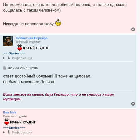
н
о
Не моржевала, очень теплолюбивый человек, и только однажды
а
б
общалась с таким человеком)
ч
щ
а
е
л
н
и
у
Никогда не целовала жабу
е
В
е
р
Себостьян Перейро
Вечный студент
н
у
т
~~~Stories~~~
ь
Информация
с
я
С
02 июл 2026, 12:06
к
о
н
о
ответ достойный боярыни!!!! тоже на целовал.
а
б
не был в мавзолее Ленина
ч
щ
а
е
л
н
и
Есть многое на свете, друг Горацио, что и не снилось нашим
у
е
мудрецам.
В
е
р
Ева Msk
Вечный студент
н
у
т
~~~Stories~~~
ь
Информация
с
я