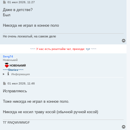
С
01 июл 2026, 11:27
о
о
Даже в детстве?
б
Был
щ
е
н
Никогда не играл в конное поло
и
е
Не очень лохматый, на самом деле
В
е
р
~~~
У нас есть реалтайм чат, приходи:
тут
~~~
н
у
Serg74
Новенький
т
ь
с
~~~Stories~~~
я
Информация
к
н
С
01 июл 2026, 11:46
а
о
ч
о
Исправляюсь
а
б
л
щ
е
Тоже никогда не играл в конное поло.
у
н
и
е
Никогда не косил траву косой (обычной ручной косой)
ТГ RNQWVMWGF
В