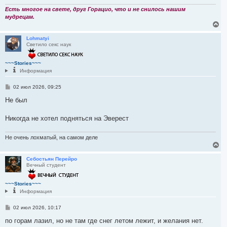
л
н
и
Есть многое на свете, друг Горацио, что и не снилось нашим
у
е
мудрецам.
В
е
р
Lohmatyi
Светило секс наук
н
у
т
~~~Stories~~~
ь
Информация
с
я
С
02 июл 2026, 09:25
к
о
н
о
Не был
а
б
ч
щ
а
е
Никогда не хотел подняться на Эверест
л
н
и
у
е
Не очень лохматый, на самом деле
В
е
р
Себостьян Перейро
Вечный студент
н
у
т
~~~Stories~~~
ь
Информация
с
я
С
02 июл 2026, 10:17
к
о
н
о
по горам лазил, но не там где снег летом лежит, и желания нет.
а
б