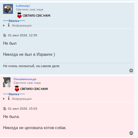
е
р
Lohmatyi
Светило секс наук
н
у
т
~~~Stories~~~
ь
Информация
с
я
С
01 июл 2026, 12:55
к
о
н
о
Не был
а
б
ч
щ
а
е
Никогда не был в Израиле )
л
н
и
у
е
Не очень лохматый, на самом деле
В
е
р
Оюшминальда
Светило секс наук
н
у
т
~~~Stories~~~
ь
Информация
с
я
С
01 июл 2026, 15:03
к
о
н
о
Не была.
а
б
ч
щ
а
е
Никогда не целовала котов-собак.
л
н
В
и
у
е
е