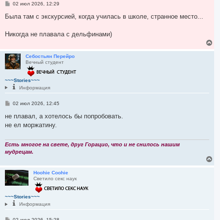
С
02 июл 2026, 12:29
к
о
н
о
Была там с экскурсией, когда училась в школе, странное место...
а
б
ч
щ
а
е
Никогда не плавала с дельфинами)
л
н
В
и
у
е
е
р
Себостьян Перейро
Вечный студент
н
у
т
~~~Stories~~~
ь
Информация
с
я
С
02 июл 2026, 12:45
к
о
н
о
не плавал, а хотелось бы попробовать.
а
б
не ел моржатину.
ч
щ
а
е
л
н
и
Есть многое на свете, друг Горацио, что и не снилось нашим
у
е
мудрецам.
В
е
р
Hoohie Coohie
Светило секс наук
н
у
т
~~~Stories~~~
ь
Информация
с
я
С
02 июл 2026, 15:28