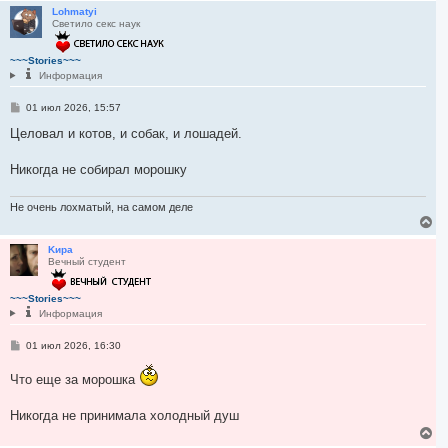
р
Lohmatyi
Светило секс наук
н
у
т
~~~Stories~~~
ь
Информация
с
я
С
01 июл 2026, 15:57
к
о
н
о
Целовал и котов, и собак, и лошадей.
а
б
ч
щ
а
е
Никогда не собирал морошку
л
н
и
у
е
Не очень лохматый, на самом деле
В
е
р
Kиpa
Вечный студент
н
у
т
~~~Stories~~~
ь
Информация
с
я
С
01 июл 2026, 16:30
к
о
н
о
а
Что еще за морошка
б
ч
щ
а
е
Никогда не принимала холодный душ
л
н
и
у
В
е
е