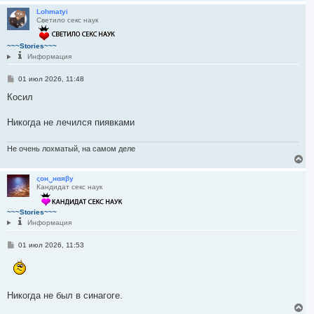
е
р
Lohmatyi
Светило секс наук
н
у
т
~~~Stories~~~
ь
Информация
с
я
С
01 июл 2026, 11:48
к
о
н
о
Косил
а
б
ч
щ
а
е
Никогда не лечился пиявками
л
н
и
у
е
Не очень лохматый, на самом деле
В
е
р
ςон‿нαяβу
Кандидат секс наук
н
у
т
~~~Stories~~~
ь
Информация
с
я
С
01 июл 2026, 11:53
к
о
н
о
а
б
ч
щ
а
е
Никогда не был в синагоге.
н
л
и
у
В
е