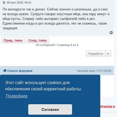
С
08 июл 2026, 09:41
к
о
н
о
По молодости так и делал. Сейчас кончил и шпатеньки, да и секс
а
б
не всегда нужен. Супруге говорю опустоши яйца, она пару минут и
ч
щ
е
а
яйца пусты. Сперму либо вытирает салфеткой либо в рот.
н
л
Единственное когда в рот всегда делится, нет не скажешь, такая
и
у
е
традиция.
В
е
Пред. тема
След. тема
р
н
16 сообщений • Страница
1
из
1
у
т
Перейти
ь
с
я
к
н
Список форумов
Часовой пояс:
UTC+03:00
а
ч
а
Создано на основе
phpBB
® Forum Software © phpBB Limited
Этот сайт использует cookies для
л
Русская поддержка phpBB
у
обеспечения своей корректной работы.
Моды и расширения phpBB
Конфиденциальность
|
Правила
Подробнее
КОНТАКТНЫЕ ДАННЫЕ ДЛЯ РОСКОМНАДЗОРА, РЕГУЛИРУЮЩИХ ОРГАНОВ И
Согласен
ТЕХНИЧЕСКИХ ВОПРОСОВ:
НАПИСАТЬ