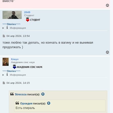
вместе"
В
е
р
2049
Студент
н
у
т
~~~Stories~~~
ь
Информация
с
я
С
04 апр 2024, 13:54
к
о
н
о
тоже люблю так делать, но кончать в вагину и не вынимая
а
б
продолжать )
ч
щ
а
е
В
н
л
е
и
у
р
Клаус
е
Академик секс наук
н
у
т
~~~Stories~~~
ь
Информация
с
я
С
04 апр 2024, 14:15
к
о
н
о
а
б
ч
Strecoza
писал(а):
щ
а
е
н
л
Орхидея
писал(а):
и
у
е
Есть спираль