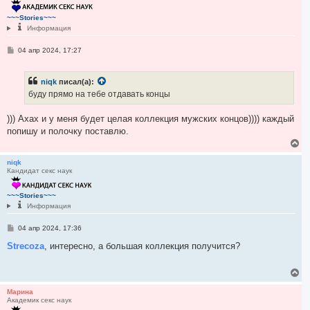
у
т
~~~Stories~~~
ь
Информация
с
я
С
04 апр 2024, 17:27
к
о
н
о
а
б
ч
niqk
писал(а):
щ
а
е
буду прямо на тебе отдавать концы
н
л
и
у
е
))) Ахах и у меня будет целая коллекция мужских концов)))) каждый
попишу и полочку поставлю.
В
е
р
niqk
Кандидат секс наук
н
у
т
~~~Stories~~~
ь
Информация
с
я
С
04 апр 2024, 17:36
к
о
н
о
Strecoza
, интересно, а большая коллекция получится?
а
б
ч
щ
а
е
В
н
л
е
и
у
р
Марина
е
Академик секс наук
н