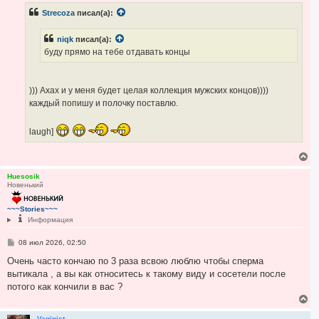
а
б
Strecoza
писал(а):
ч
щ
е
а
н
л
niqk
писал(а):
и
у
е
буду прямо на тебе отдавать концы
))) Ахах и у меня будет целая коллекция мужских концов))))
каждый попишу и полочку поставлю.
laugh]
В
е
р
Huesosik
Новенький
н
у
т
~~~Stories~~~
ь
Информация
с
я
С
08 июл 2026, 02:50
к
о
н
о
Очень часто кончаю по 3 раза всвою люблю чтобы сперма
а
б
вытикала , а вы как относитесь к такому виду и сосетели после
ч
щ
е
а
потого как кончили в вас ?
н
л
В
и
у
е
е
р
Vaginist