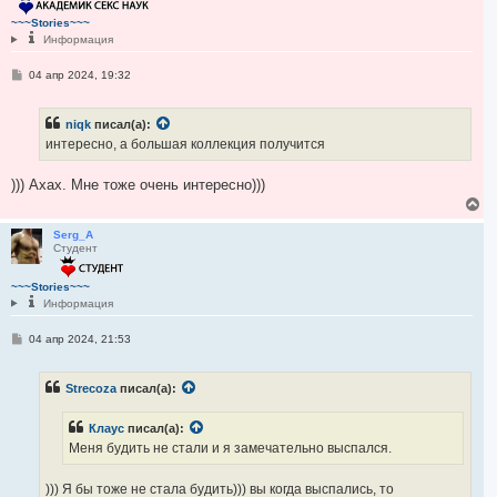
у
т
~~~Stories~~~
ь
Информация
с
я
С
04 апр 2024, 19:32
к
о
н
о
а
б
ч
niqk
писал(а):
щ
а
е
интересно, а большая коллекция получится
н
л
и
у
е
))) Ахах. Мне тоже очень интересно)))
В
е
р
Serg_A
Студент
н
у
т
~~~Stories~~~
ь
Информация
с
я
С
04 апр 2024, 21:53
к
о
н
о
а
б
ч
Strecoza
писал(а):
щ
а
е
н
л
Клаус
писал(а):
и
у
е
Меня будить не стали и я замечательно выспался.
))) Я бы тоже не стала будить))) вы когда выспались, то