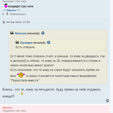
Кандидат секс наук
н
у
т
~~~Stories~~~
ь
Информация
с
я
С
04 апр 2024, 17:20
к
о
н
о
а
б
ч
Strecoza
писал(а):
щ
а
е
н
л
Орхидея
писал(а):
и
у
е
Есть спираль
))) У меня тоже спираль стоит, и раньше, те кому за двадцать, так
и делали))) а сейчас, те кому за 30, поворачиваются к стенке и
через несколько минут храпят.
Есть опасения, что те кому за сорок будут засыпать прямо на
мне
и сразу становится понятным смысл выражения:
"Переспали вместе"
Боюсь, что те, кому за пятьдесят, буду прямо на тебе отдавать
концы!!!
В
е
р
Марина
Академик секс наук
н