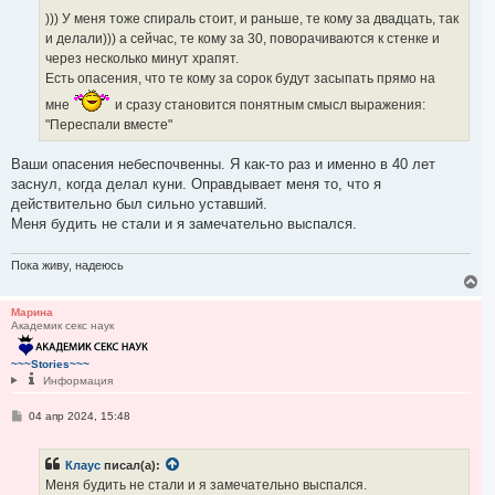
))) У меня тоже спираль стоит, и раньше, те кому за двадцать, так
и делали))) а сейчас, те кому за 30, поворачиваются к стенке и
через несколько минут храпят.
Есть опасения, что те кому за сорок будут засыпать прямо на
мне
и сразу становится понятным смысл выражения:
"Переспали вместе"
Ваши опасения небеспочвенны. Я как-то раз и именно в 40 лет
заснул, когда делал куни. Оправдывает меня то, что я
действительно был сильно уставший.
Меня будить не стали и я замечательно выспался.
Пока живу, надеюсь
В
е
р
Марина
Академик секс наук
н
у
т
~~~Stories~~~
ь
Информация
с
я
С
04 апр 2024, 15:48
к
о
н
о
а
б
ч
Клаус
писал(а):
щ
а
е
Меня будить не стали и я замечательно выспался.
н