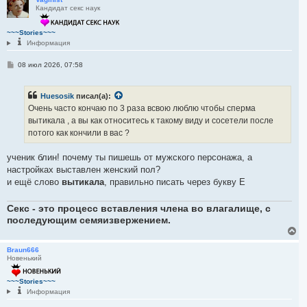
Кандидат секс наук
н
у
т
~~~Stories~~~
ь
Информация
с
я
С
08 июл 2026, 07:58
к
о
н
о
а
б
ч
Huesosik
писал(а):
щ
а
е
Очень часто кончаю по 3 раза всвою люблю чтобы сперма
н
л
вытикала , а вы как относитесь к такому виду и сосетели после
и
у
е
потого как кончили в вас ?
ученик блин! почему ты пишешь от мужского персонажа, а
настройках выставлен женский пол?
и ещё слово
вытикала
, правильно писать через букву Е
Секс - это процесс вставления члена во влагалище, с
последующим семяизвержением.
В
е
р
Braun666
Новенький
н
у
т
~~~Stories~~~
ь
Информация
с
я