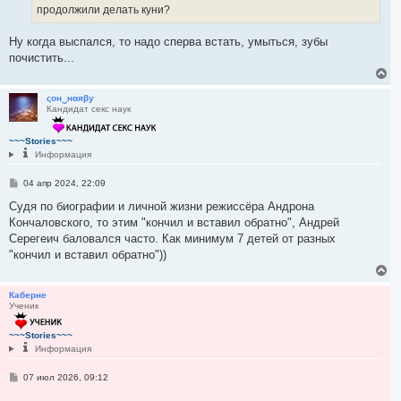
продолжили делать куни?
Ну когда выспался, то надо сперва встать, умыться, зубы
почистить...
В
е
р
ςон‿нαяβу
Кандидат секс наук
н
у
т
~~~Stories~~~
ь
Информация
с
я
С
04 апр 2024, 22:09
к
о
н
о
Судя по биографии и личной жизни режиссёра Андрона
а
б
Кончаловского, то этим "кончил и вставил обратно", Андрей
ч
щ
а
е
Серегеич баловался часто. Как минимум 7 детей от разных
н
л
"кончил и вставил обратно"))
и
у
е
В
е
р
Каберне
Ученик
н
у
т
~~~Stories~~~
ь
Информация
с
я
С
07 июл 2026, 09:12
к
о
н
о