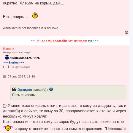
е
обратно. Хлебом не корми, дай....
н
и
е
Есть спираль
when love is not madness it is not love
В
е
р
~~~
У нас есть реалтайм чат, приходи:
тут
~~~
н
у
Марина
Академик секс наук
т
ь
с
~~~Stories~~~
я
Информация
к
н
С
04 апр 2024, 13:38
а
о
ч
о
а
б
Орхидея
писал(а):
л
щ
е
у
Есть спираль
н
и
е
))) У меня тоже спираль стоит, и раньше, те кому за двадцать, так и
делали))) а сейчас, те кому за 30, поворачиваются к стенке и через
несколько минут храпят.
Есть опасения, что те кому за сорок будут засыпать прямо на мне
и сразу становится понятным смысл выражения: "Переспали