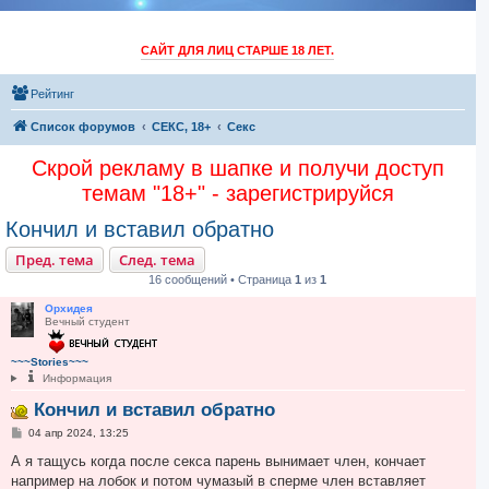
САЙТ ДЛЯ ЛИЦ СТАРШЕ 18 ЛЕТ.
Рейтинг
Список форумов
СЕКС, 18+
Секс
Скрой рекламу в шапке и получи доступ
темам "18+" - зарегистрируйся
Кончил и вставил обратно
Пред. тема
След. тема
16 сообщений • Страница
1
из
1
Орхидея
Вечный студент
~~~Stories~~~
Информация
Кончил и вставил обратно
С
04 апр 2024, 13:25
о
о
А я тащусь когда после секса парень вынимает член, кончает
б
например на лобок и потом чумазый в сперме член вставляет
щ