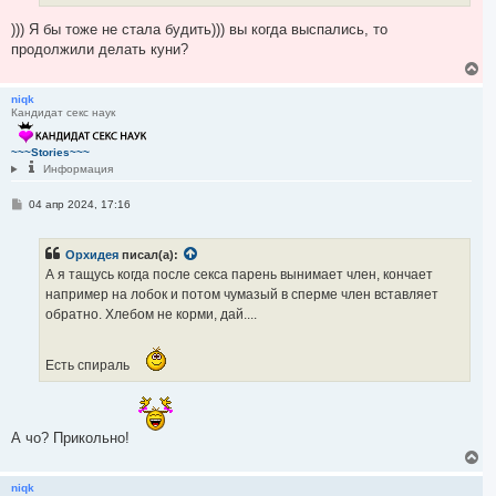
л
и
у
е
))) Я бы тоже не стала будить))) вы когда выспались, то
продолжили делать куни?
В
е
р
niqk
Кандидат секс наук
н
у
т
~~~Stories~~~
ь
Информация
с
я
С
04 апр 2024, 17:16
к
о
н
о
а
б
ч
Орхидея
писал(а):
щ
а
е
А я тащусь когда после секса парень вынимает член, кончает
н
л
например на лобок и потом чумазый в сперме член вставляет
и
у
е
обратно. Хлебом не корми, дай....
Есть спираль
А чо? Прикольно!
В
е
р
niqk