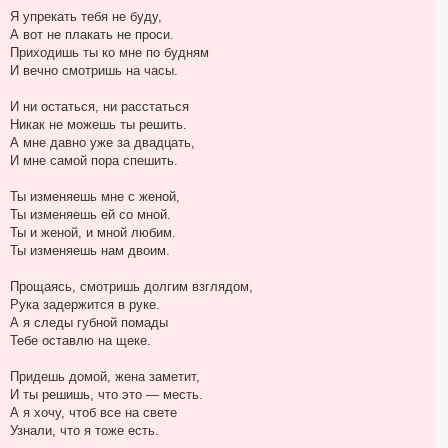
о
н
о
Я упрекать тебя не буду,
а
б
А вот не плакать не проси.
ч
щ
а
е
Приходишь ты ко мне по будням
н
л
И вечно смотришь на часы.
и
у
е
И ни остаться, ни расстаться
Никак не можешь ты решить.
А мне давно уже за двадцать,
И мне самой пора спешить.
Ты изменяешь мне с женой,
Ты изменяешь ей со мной.
Ты и женой, и мной любим.
Ты изменяешь нам двоим.
Прощаясь, смотришь долгим взглядом,
Рука задержится в руке.
А я следы губной помады
Тебе оставлю на щеке.
Придешь домой, жена заметит,
И ты решишь, что это — месть.
А я хочу, чтоб все на свете
Узнали, что я тоже есть.