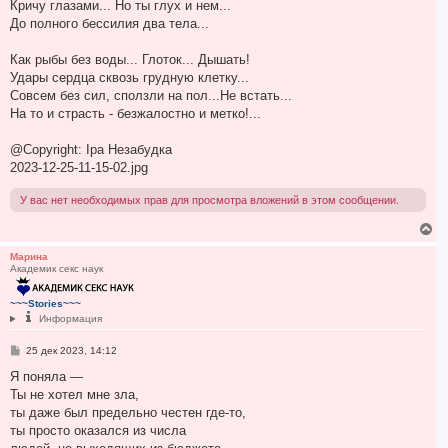
Кричу глазами... Но ты глух и нем...
До полного бессилия два тела...
Как рыбы без воды... Глоток... Дышать!
Удары сердца сквозь грудную клетку...
Совсем без сил, сползли на пол...Не встать...
На то и страсть - безжалостно и метко!...
@Copyright: Іра Незабудка
2023-12-25-11-15-02.jpg
У вас нет необходимых прав для просмотра вложений в этом сообщении.
В
е
р
Марина
Академик секс наук
н
у
т
~~~Stories~~~
ь
Информация
с
я
С
25 дек 2023, 14:12
к
о
н
о
Я поняла —
а
б
Ты не хотел мне зла,
ч
щ
а
е
ты даже был предельно честен где-то,
н
л
ты просто оказался из числа
и
у
е