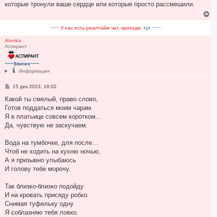
которые тронули ваше сердце или которые просто рассмешили.
щ
е
В
н
е
и
р
~~~
У нас есть реалтайм чат, приходи:
тут
~~~
е
н
у
Alenka
Аспирант
т
ь
с
~~~Stories~~~
я
Информация
к
н
С
15 дек 2023, 18:02
а
о
ч
о
Какой ты смелый, право слово,
а
б
Готов поддаться моим чарам.
л
щ
у
е
Я в платьице совсем коротком…
н
Да, чувствую не заскучаем.
и
е
Вода на тумбочке, для после…
Чтоб не ходить на кухню ночью,
А я призывно улыбаюсь
И голову тебе морочу.
Так близко-близко подойду
И на кровать присяду робко.
Снимая туфельку одну
Я соблазняю тебя ловко.