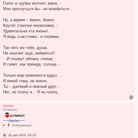
Голос в трубке молчит, маня, -
Мне проснуться бы - не влюбиться...
Ну, а время – бежит, бежит,
Крутит стрелки неумолимо, -
Удивительна эта жизнь!..
Я ведь счастлива - и любима...
Так чего же тебе, душа,
Не хватает ещё, неймётся?..
...И плывут облака, спеша, -
И сияет, как прежде, солнце, -
Только мир изменился вдруг...
И виной тому, не иначе,
Ты – далёкий и нежный друг...
Нет, не плачу я... Я не плачу...
В
е
р
Alenka
Аспирант
н
у
т
~~~Stories~~~
ь
Информация
с
я
С
18 дек 2023, 19:15
к