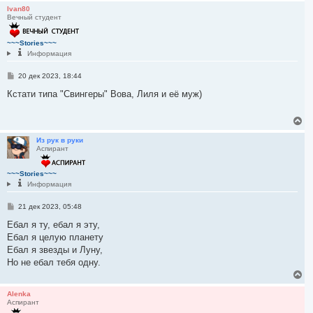
р
Ivan80
Вечный студент
н
у
т
~~~Stories~~~
ь
Информация
с
я
С
20 дек 2023, 18:44
к
о
н
о
Кстати типа "Свингеры" Вова, Лиля и её муж)
а
б
ч
щ
а
е
В
л
н
е
и
у
р
Из рук в руки
е
Аспирант
н
у
т
~~~Stories~~~
ь
Информация
с
я
С
21 дек 2023, 05:48
к
о
н
о
Ебал я ту, ебал я эту,
а
б
Ебал я целую планету
ч
щ
а
е
Ебал я звезды и Луну,
н
л
Но не ебал тебя одну.
и
у
е
В
е
р
Alenka
Аспирант
н
у