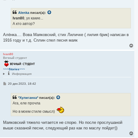
о
н
о
а
б
ч
Alenka
писал(а):
щ
а
е
Ivan80
, ух какие...
л
н
А кто автор?
и
у
е
Алёнка.... Вова Маяковский, стих Лиличке ( лилия брик) написан в
1916 году и т.д. Сплин спел песня маяк
В
е
р
Ivan80
Вечный студент
н
у
т
~~~Stories~~~
ь
Информация
с
я
С
20 дек 2023, 18:42
к
о
н
о
а
б
ч
*Хулиганка*
писал(а):
щ
а
е
Ага, еле прочла
л
н
и
у
Но в моем стиле смысл)
е
Маяковский тяжело читается не спорю. Но после прослушаной
выше сказаной песни, следующий раз как по маслу пойдет))
В
е