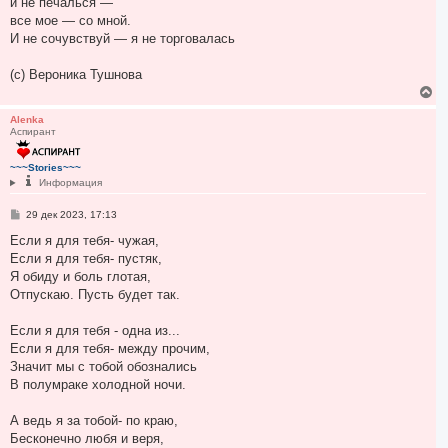
и не печалься —
все мое — со мной.
И не сочувствуй — я не торговалась
(с) Вероника Тушнова
В
е
р
Alenka
Аспирант
н
у
т
~~~Stories~~~
ь
Информация
с
я
С
29 дек 2023, 17:13
к
о
н
о
Если я для тебя- чужая,
а
б
Если я для тебя- пустяк,
ч
щ
а
е
Я обиду и боль глотая,
н
л
Отпускаю. Пусть будет так.
и
у
е
Если я для тебя - одна из...
Если я для тебя- между прочим,
Значит мы с тобой обознались
В полумраке холодной ночи.
А ведь я за тобой- по краю,
Бесконечно любя и веря,