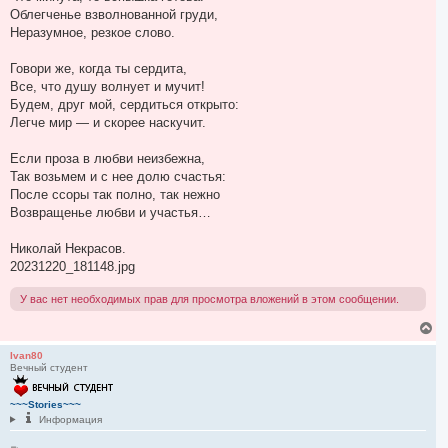
а
е
Облегченье взволнованной груди,
н
л
Неразумное, резкое слово.
и
у
е
Говори же, когда ты сердита,
Все, что душу волнует и мучит!
Будем, друг мой, сердиться открыто:
Легче мир — и скорее наскучит.
Если проза в любви неизбежна,
Так возьмем и с нее долю счастья:
После ссоры так полно, так нежно
Возвращенье любви и участья…
Николай Некрасов.
20231220_181148.jpg
У вас нет необходимых прав для просмотра вложений в этом сообщении.
В
е
р
Ivan80
Вечный студент
н
у
т
~~~Stories~~~
ь
Информация
с
я