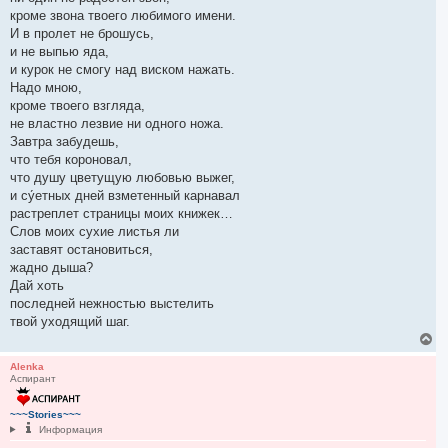
кроме звона твоего любимого имени.
И в пролет не брошусь,
и не выпью яда,
и курок не смогу над виском нажать.
Надо мною,
кроме твоего взгляда,
не властно лезвие ни одного ножа.
Завтра забудешь,
что тебя короновал,
что душу цветущую любовью выжег,
и су́етных дней взметенный карнавал
растреплет страницы моих книжек…
Слов моих сухие листья ли
заставят остановиться,
жадно дыша?
Дай хоть
последней нежностью выстелить
твой уходящий шаг.
В
е
р
Alenka
Аспирант
н
у
т
~~~Stories~~~
ь
Информация
с