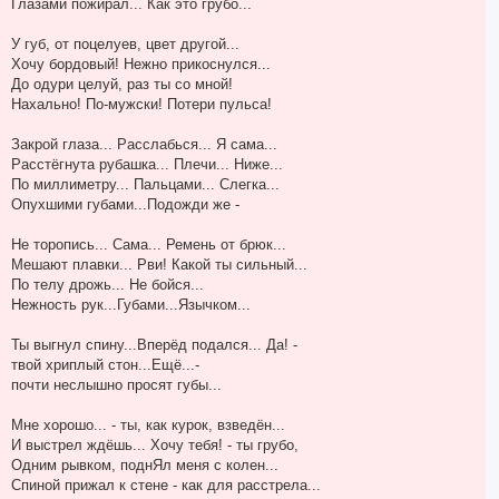
Глазами пожирал... Как это грубо...
и
у
е
У губ, от поцелуев, цвет другой...
Хочу бордовый! Нежно прикоснулся...
До одури целуй, раз ты со мной!
Нахально! По-мужски! Потери пульса!
Закрой глаза... Расслабься... Я сама...
Расстёгнута рубашка... Плечи... Ниже...
По миллиметру... Пальцами... Слегка...
Опухшими губами...Подожди же -
Не торопись... Сама... Ремень от брюк...
Мешают плавки... Рви! Какой ты сильный...
По телу дрожь... Не бойся...
Нежность рук...Губами...Язычком...
Ты выгнул спину...Вперёд подался... Да! -
твой хриплый стон...Ещё...-
почти неслышно просят губы...
Мне хорошо... - ты, как курок, взведён...
И выстрел ждёшь... Хочу тебя! - ты грубо,
Одним рывком, поднЯл меня с колен...
Спиной прижал к стене - как для расстрела...