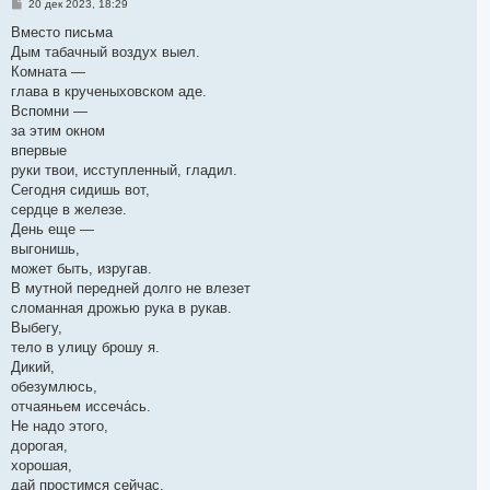
С
20 дек 2023, 18:29
к
о
н
о
Вместо письма
а
б
Дым табачный воздух выел.
ч
щ
а
е
Комната —
л
н
глава в крученыховском аде.
и
у
е
Вспомни —
за этим окном
впервые
руки твои, исступленный, гладил.
Сегодня сидишь вот,
сердце в железе.
День еще —
выгонишь,
может быть, изругав.
В мутной передней долго не влезет
сломанная дрожью рука в рукав.
Выбегу,
тело в улицу брошу я.
Дикий,
обезумлюсь,
отчаяньем иссеча́сь.
Не надо этого,
дорогая,
хорошая,
дай простимся сейчас.