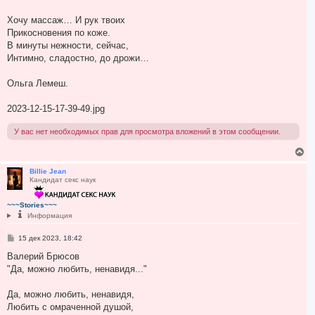
Хочу массаж… И рук твоих
Прикосновения по коже.
В минуты нежности, сейчас,
Интимно, сладостно, до дрожи…
Ольга Лемеш.
2023-12-15-17-39-49.jpg
У вас нет необходимых прав для просмотра вложений в этом сообщении.
В
е
р
Billie Jean
Кандидат секс наук
н
у
т
~~~Stories~~~
ь
Информация
с
я
С
15 дек 2023, 18:42
к
о
н
о
Валерий Брюсов
а
б
"Да, можно любить, ненавидя..."
ч
щ
а
е
н
л
Да, можно любить, ненавидя,
и
у
е
Любить с омраченной душой,