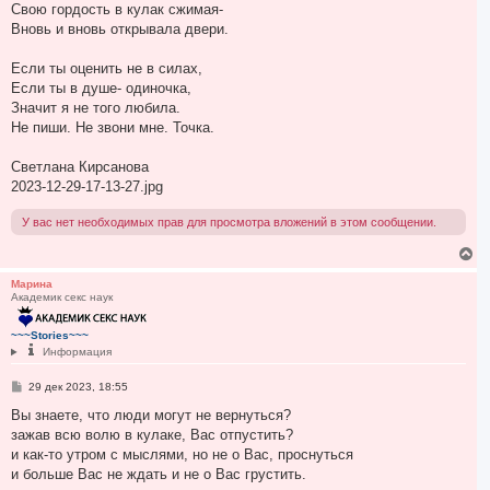
Свою гордость в кулак сжимая-
Вновь и вновь открывала двери.
Если ты оценить не в силах,
Если ты в душе- одиночка,
Значит я не того любила.
Не пиши. Не звони мне. Точка.
Светлана Кирсанова
2023-12-29-17-13-27.jpg
У вас нет необходимых прав для просмотра вложений в этом сообщении.
В
е
р
Марина
Академик секс наук
н
у
т
~~~Stories~~~
ь
Информация
с
я
С
29 дек 2023, 18:55
к
о
н
о
Вы знаете, что люди могут не вернуться?
а
б
зажав всю волю в кулаке, Вас отпустить?
ч
щ
а
е
и как-то утром с мыслями, но не о Вас, проснуться
н
л
и больше Вас не ждать и не о Вас грустить.
и
у