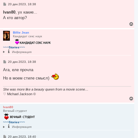
я
С
20 дек 2023, 18:38
к
о
н
о
Ivan80
, ух какие...
а
б
А кто автор?
ч
щ
а
е
В
н
л
е
и
у
р
Billie Jean
е
Кандидат секс наук
н
у
т
~~~Stories~~~
ь
Информация
с
я
С
20 дек 2023, 18:38
к
о
н
о
Ага, еле прочла
а
б
ч
щ
Но в моем стиле смысл)
а
е
н
л
и
у
She was more like a beauty queen from a movie scene…
е
♡ Michael Jackson ©
В
е
р
Ivan80
Вечный студент
н
у
т
~~~Stories~~~
ь
Информация
с
я
С
20 дек 2023, 18:40
к