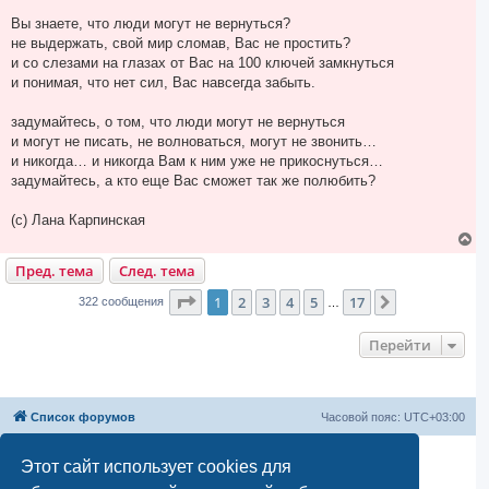
е
Вы знаете, что люди могут не вернуться?
не выдержать, свой мир сломав, Вас не простить?
и со слезами на глазах от Вас на 100 ключей замкнуться
и понимая, что нет сил, Вас навсегда забыть.
задумайтесь, о том, что люди могут не вернуться
и могут не писать, не волноваться, могут не звонить…
и никогда… и никогда Вам к ним уже не прикоснуться…
задумайтесь, а кто еще Вас сможет так же полюбить?
(с) Лана Карпинская
В
е
Пред. тема
След. тема
р
н
Страница
1
из
17
у
1
2
3
4
5
17
След.
322 сообщения
…
т
ь
Перейти
с
я
к
н
а
Список форумов
Часовой пояс:
UTC+03:00
ч
а
л
Создано на основе
phpBB
® Forum Software © phpBB Limited
Этот сайт использует cookies для
у
Русская поддержка phpBB