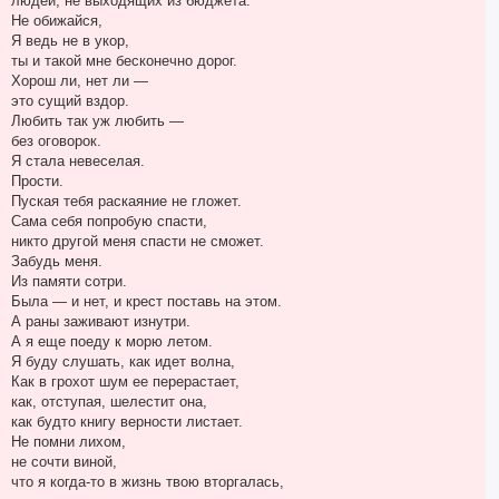
людей, не выходящих из бюджета.
Не обижайся,
Я ведь не в укор,
ты и такой мне бесконечно дорог.
Хорош ли, нет ли —
это сущий вздор.
Любить так уж любить —
без оговорок.
Я стала невеселая.
Прости.
Пуская тебя раскаяние не гложет.
Сама себя попробую спасти,
никто другой меня спасти не сможет.
Забудь меня.
Из памяти сотри.
Была — и нет, и крест поставь на этом.
А раны заживают изнутри.
А я еще поеду к морю летом.
Я буду слушать, как идет волна,
Как в грохот шум ее перерастает,
как, отступая, шелестит она,
как будто книгу верности листает.
Не помни лихом,
не сочти виной,
что я когда-то в жизнь твою вторгалась,