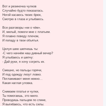
Вот и резиночка чулков
Случайно будто показалась.
Ногой касаюсь твоих брюк,
Смотрю в глаза и улыбаюсь.
Все разговоры «ни о чём».
И, милый, помоги мне с платьем.
Я плавно поведу плечом,
И попаду в твои объятья.
Целуя шею шепчешь ты:
-С чего начнём наш дивный вечер?
Я улыбаюсь и шепчу:
- Дай руки, я хочу согреть их.
Смешно, но пальцы горячи,
И под одежду лезут ловко.
Поглаживают меня нежно…
Какая наглая уловка.
Снимаем платье и чулки,
Ты помогаешь, это мило.
Проводишь пальцем по спине,
Я выгибаюсь, что есть силы.