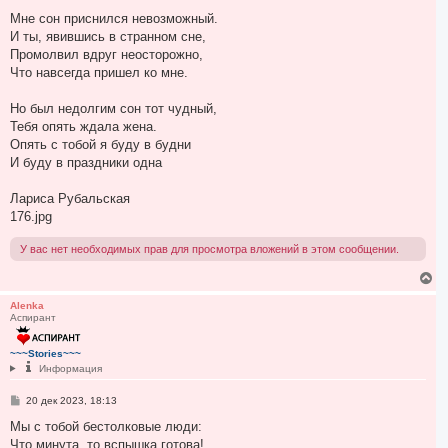
Мне сон приснился невозможный.
И ты, явившись в странном сне,
Промолвил вдруг неосторожно,
Что навсегда пришел ко мне.
Но был недолгим сон тот чудный,
Тебя опять ждала жена.
Опять с тобой я буду в будни
И буду в праздники одна
Лариса Рубальская
176.jpg
У вас нет необходимых прав для просмотра вложений в этом сообщении.
В
е
р
Alenka
Аспирант
н
у
т
~~~Stories~~~
ь
Информация
с
я
С
20 дек 2023, 18:13
к
о
н
о
Мы с тобой бестолковые люди:
а
б
Что минута, то вспышка готова!
ч
щ