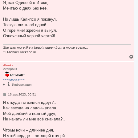
Я, как Одиссей о Итаке,
Мечтаю о днях без нее.
Но лишь Калипсо я покинул,
Тоскую опять об одной.
О горе мне! жребий я вынул,
Означенный черной чертой!
She was more like a beauty queen from a movie scene…
♡ Michael Jackson ©
В
е
р
Alenka
Аспирант
н
у
т
~~~Stories~~~
ь
Информация
с
я
С
16 дек 2023, 00:51
к
о
н
о
И откуда ты взялся вдруг?..
а
б
Как звезда на ладонь упала...
ч
щ
а
е
Мой далёкий и нежный друг, -
н
л
Не начать ли мне всё сначала?..
и
у
е
Чтобы ночи – длиннее дня,
И чтоб сердце – летящей птицей...