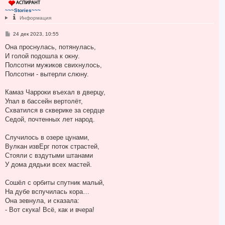
т
~~~Stories~~~
ь
Информация
с
я
С
24 дек 2023, 10:55
к
о
н
о
Она проснулась, потянулась,
а
б
И голой подошла к окну.
ч
щ
а
е
Полсотни мужиков свихнулось,
н
л
Полсотни - вытерли слюну.
и
у
е
Камаз Чарроки въехал в дверцу,
Упал в бассейн вертолёт,
Схватился в скверике за сердце
Седой, почтенных лет народ.
Случилось в озере цунами,
Вулкан извЕрг поток страстей,
Стояли с вздутыми штанами
У дома дядьки всех мастей.
Сошёл с орбиты спутник малый,
На дубе вспучилась кора…
Она зевнула, и сказала:
- Вот скука! Всё, как и вчера!