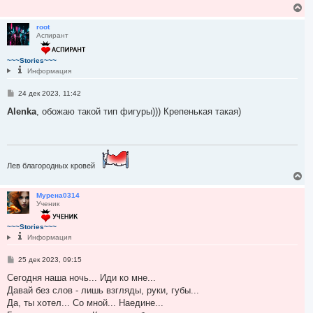
В
е
р
root
Аспирант
н
у
т
~~~Stories~~~
ь
Информация
с
я
С
24 дек 2023, 11:42
к
о
н
о
Alenka
, обожаю такой тип фигуры))) Крепенькая такая)
а
б
ч
щ
а
е
н
л
и
у
е
Лев благородных кровей
В
е
р
Мурена0314
Ученик
н
у
т
~~~Stories~~~
ь
Информация
с
я
С
25 дек 2023, 09:15
к
о
н
о
Сегодня наша ночь... Иди ко мне...
а
б
Давай без слов - лишь взгляды, руки, губы...
ч
щ
е
Да, ты хотел... Со мной... Наедине...
а
н
л