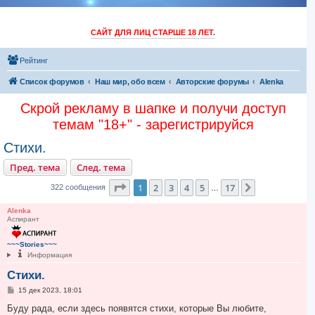
САЙТ ДЛЯ ЛИЦ СТАРШЕ 18 ЛЕТ.
Рейтинг
Список форумов
Наш мир, обо всем
Авторские форумы
Alenka
Скрой рекламу в шапке и получи доступ
темам "18+" - зарегистрируйся
Стихи.
Пред. тема
След. тема
Страница
1
из
17
1
2
3
4
5
17
След.
322 сообщения
…
Alenka
Аспирант
~~~Stories~~~
Информация
Стихи.
С
15 дек 2023, 18:01
о
о
Буду рада, если здесь появятся стихи, которые Вы любите,
б