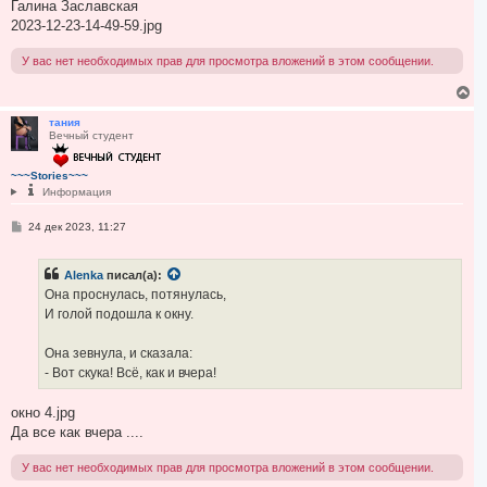
Галина Заславская
2023-12-23-14-49-59.jpg
У вас нет необходимых прав для просмотра вложений в этом сообщении.
В
е
р
тания
Вечный студент
н
у
т
~~~Stories~~~
ь
Информация
с
я
С
24 дек 2023, 11:27
к
о
н
о
а
б
ч
Alenka
писал(а):
щ
а
е
Она проснулась, потянулась,
л
н
И голой подошла к окну.
и
у
е
Она зевнула, и сказала:
- Вот скука! Всё, как и вчера!
окно 4.jpg
Да все как вчера ....
У вас нет необходимых прав для просмотра вложений в этом сообщении.