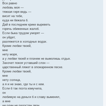
Все равно
любовь моя —
тяжкая гиря ведь —
висит на тебе,
куда ни бежала б.
Дай в последнем крике выреветь
горечь обиженных жалоб.
Если быка трудом уморят —
он уйдет,
разляжется в холодных водах.
Кроме любви твоей,
мне
нету моря,
а у любви твоей и плачем не вымолишь отдых.
Захочет покоя уставший слон —
царственный ляжет в опожаренном песке.
Кроме любви твоей,
мне
нету солнца,
а я и не знаю, где ты и с кем.
Если б так поэта измучила,
он
любимую на деньги б и славу выменял,
а мне
ни один не радостен звон,