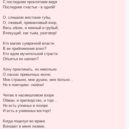
С последним проклятием видя
Последнее счастье - в одной!
О, слишком жестокие губы,
О, лживый, приманчивый взор,
Весь облик, и нежный и грубый,
Влекущий, как тьма, разговор!
Кто магию сумрачной власти
В ее приближения влил?
Кто ядом мучительной страсти
Объятья ее напоил?
Хочу проклинать, но невольно
О ласках привычных молю.
Мне страшно, мне душно, мне больно...
Но я повторяю: люблю!
Читаю в насмешливом взоре
Обман, и притворство, и торг...
Но есть упоенье в позоре
И есть в униженьи восторг!
Когда поцелуи во мраке
Вонзают в меня лезвие,