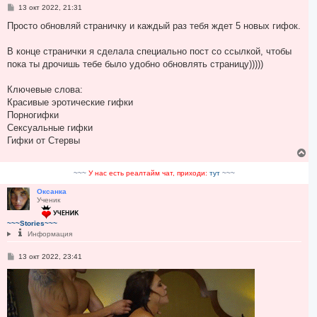
С
13 окт 2022, 21:31
о
о
Просто обновляй страничку и каждый раз тебя ждет 5 новых гифок.
б
щ
е
В конце странички я сделала специально пост со ссылкой, чтобы
н
пока ты дрочишь тебе было удобно обновлять страницу)))))
и
е
Ключевые слова:
Красивые эротические гифки
Порногифки
Cексуальные гифки
Гифки от Стервы
В
е
р
~~~
У нас есть реалтайм чат, приходи:
тут
~~~
н
у
Оксанка
Ученик
т
ь
с
~~~Stories~~~
я
Информация
к
н
С
13 окт 2022, 23:41
а
о
ч
о
а
б
щ
л
е
у
н
и