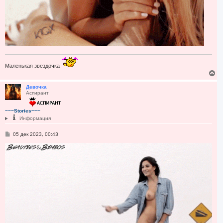
Маленькая звездочка
В
е
р
Девочка
Аспирант
н
у
т
~~~Stories~~~
ь
Информация
с
я
С
05 дек 2023, 00:43
к
о
н
о
а
б
ч
щ
а
е
н
л
и
у
е