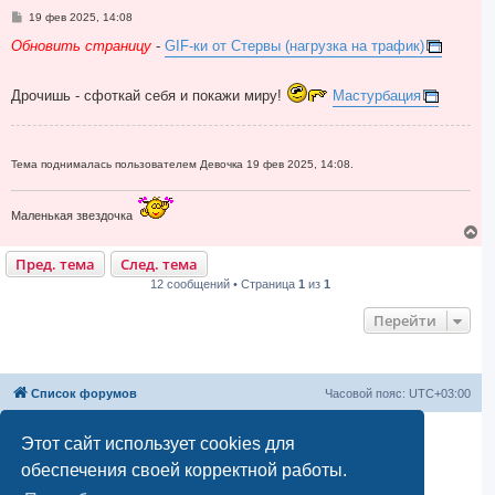
я
С
19 фев 2025, 14:08
к
о
н
о
Обновить страницу
-
GIF-ки от Стервы (нагрузка на трафик)
а
б
ч
щ
а
е
Дрочишь - сфоткай себя и покажи миру!
Мастурбация
н
л
и
у
е
Тема поднималась пользователем Девочка 19 фев 2025, 14:08.
Маленькая звездочка
В
е
Пред. тема
След. тема
р
н
12 сообщений • Страница
1
из
1
у
т
Перейти
ь
с
я
к
н
Список форумов
Часовой пояс:
UTC+03:00
а
ч
а
Создано на основе
phpBB
® Forum Software © phpBB Limited
Этот сайт использует cookies для
л
Русская поддержка phpBB
у
обеспечения своей корректной работы.
Моды и расширения phpBB
Конфиденциальность
|
Правила