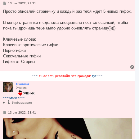
С
13 окт 2022, 21:31
о
о
Просто обновляй страничку и каждый раз тебя ждет 5 новых гифок.
б
щ
е
В конце странички я сделала специально пост со ссылкой, чтобы
н
пока ты дрочишь тебе было удобно обновлять страницу)))))
и
е
Ключевые слова:
Красивые эротические гифки
Порногифки
Cексуальные гифки
Гифки от Стервы
В
е
р
~~~
У нас есть реалтайм чат, приходи:
тут
~~~
н
у
Оксанка
Ученик
т
ь
с
~~~Stories~~~
я
Информация
к
н
С
13 окт 2022, 23:41
а
о
ч
о
а
б
щ
л
е
у
н
и