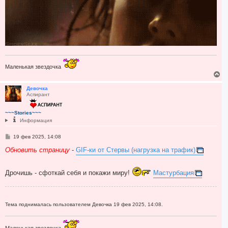
Маленькая звездочка
В
е
р
Девочка
Аспирант
н
у
т
~~~Stories~~~
ь
Информация
с
я
С
19 фев 2025, 14:08
к
о
н
о
Обновить страницу
-
GIF-ки от Стервы (нагрузка на трафик)
а
б
ч
щ
а
е
Дрочишь - сфоткай себя и покажи миру!
Мастурбация
н
л
и
у
е
Тема поднималась пользователем Девочка 19 фев 2025, 14:08.
Маленькая звездочка