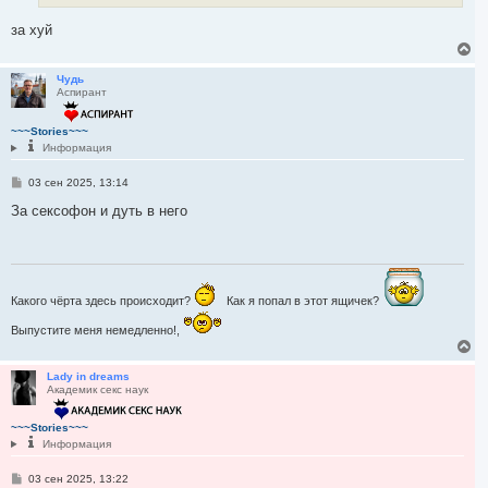
за хуй
В
е
р
Чудь
Аспирант
н
у
т
~~~Stories~~~
ь
Информация
с
я
С
03 сен 2025, 13:14
к
о
н
о
За сексофон и дуть в него
а
б
ч
щ
а
е
н
л
и
у
е
Какого чёрта здесь происходит?
Как я попал в этот ящичек?
Выпустите меня немедленно!,
В
е
р
Lady in dreams
Академик секс наук
н
у
т
~~~Stories~~~
ь
Информация
с
я
С
03 сен 2025, 13:22
к