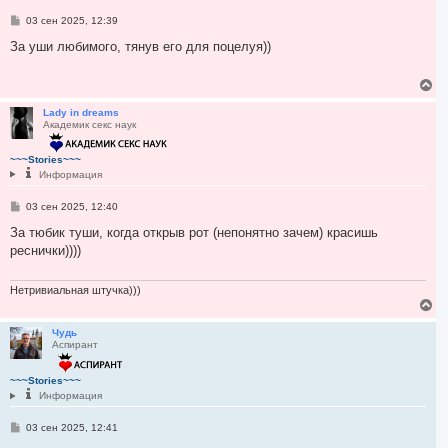
я
С
03 сен 2025, 12:39
к
о
н
о
За уши любимого, тянув его для поцелуя))
а
б
ч
щ
а
е
В
н
л
е
и
у
р
Lady in dreams
е
Академик секс наук
н
у
т
~~~Stories~~~
ь
Информация
с
я
С
03 сен 2025, 12:40
к
о
н
о
За тюбик туши, когда открыв рот (непонятно зачем) красишь
а
б
реснички))))
ч
щ
а
е
н
л
и
Нетривиальная штучка)))
у
е
В
е
р
Чудь
Аспирант
н
у
т
~~~Stories~~~
ь
Информация
с
я
С
03 сен 2025, 12:41
к
о
н