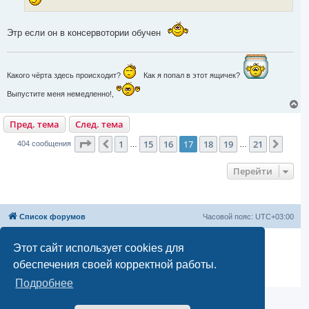
Этр если он в консервотории обучен
Какого чёрта здесь происходит?
Как я попал в этот ящичек?
Выпустите меня немедленно!,
В
е
Пред. тема
След. тема
р
н
Страница
17
из
21
у
1
15
16
17
18
19
21
Пред.
След
404 сообщения
…
…
т
ь
Перейти
с
я
к
н
а
Список форумов
Часовой пояс:
UTC+03:00
ч
а
л
Создано на основе
phpBB
® Forum Software © phpBB Limited
Этот сайт использует cookies для
у
Русская поддержка phpBB
обеспечения своей корректной работы.
Моды и расширения phpBB
Конфиденциальность
|
Правила
Подробнее