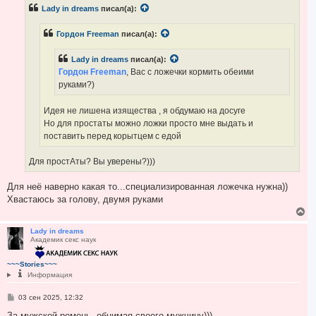
б
л
Lady in dreams
писал(а):
щ
у
е
н
Гордон Freeman
писал(а):
и
е
Lady in dreams
писал(а):
Гордон Freeman
, Вас с ложечки кормить обеими
руками?)
Идея не лишена изящества , я обдумаю на досуге
Но для простаты можно ложки просто мне выдать и
поставить перед корытцем с едой
Для простАты? Вы уверены?)))
Для неё наверно какая то...специализированная ложечка нужна))
Хвастаюсь за голову, двумя руками
В
е
р
Lady in dreams
Академик секс наук
н
у
т
~~~Stories~~~
ь
Информация
с
я
С
03 сен 2025, 12:32
к
о
н
о
За мужской ремень, обнимая своего мужчину)))