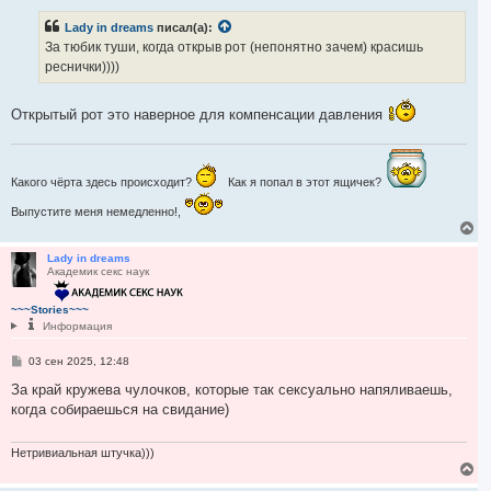
о
а
б
ч
Lady in dreams
писал(а):
щ
а
е
За тюбик туши, когда открыв рот (непонятно зачем) красишь
н
л
реснички))))
и
у
е
Открытый рот это наверное для компенсации давления
Какого чёрта здесь происходит?
Как я попал в этот ящичек?
Выпустите меня немедленно!,
В
е
р
Lady in dreams
Академик секс наук
н
у
т
~~~Stories~~~
ь
Информация
с
я
С
03 сен 2025, 12:48
к
о
н
о
За край кружева чулочков, которые так сексуально напяливаешь,
а
б
когда собираешься на свидание)
ч
щ
а
е
н
л
и
Нетривиальная штучка)))
у
е
В
е