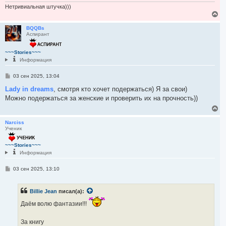
л
и
Нетривиальная штучка)))
у
е
В
е
р
BQQBs
Аспирант
н
у
т
~~~Stories~~~
ь
Информация
с
я
С
03 сен 2025, 13:04
к
о
н
о
Lady in dreams
, смотря кто хочет подержаться) Я за свои)
а
б
Можно подержаться за женские и проверить их на прочность))
ч
щ
а
е
В
н
л
е
и
у
р
Narciss
е
Ученик
н
у
т
~~~Stories~~~
ь
Информация
с
я
С
03 сен 2025, 13:10
к
о
н
о
а
б
Billie Jean
писал(а):
ч
щ
е
а
Даём волю фантазии!!!
н
л
и
у
е
За книгу