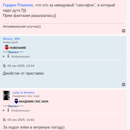
о
н
о
Гордон Freeman
, что это за неведомый "сексофон", в который
а
б
надо дуть?)))
ч
щ
а
е
Прям фантазия разыгралась))
н
л
и
у
е
Нетривиальная штучка)))
В
е
р
Alexey_999
Новенький
н
у
т
~~~Stories~~~
ь
Информация
с
я
С
03 сен 2025, 13:24
к
о
н
о
Джойстик от приставки
а
б
ч
щ
е
а
В
н
л
е
и
у
р
Lady in dreams
е
Академик секс наук
н
у
т
~~~Stories~~~
ь
Информация
с
я
С
03 сен 2025, 14:43
к
о
н
о
За подол юбки в ветреную погоду)
а
б