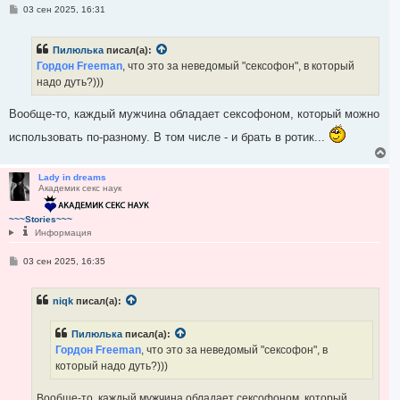
С
03 сен 2025, 16:31
к
о
н
о
а
б
ч
Пилюлька
писал(а):
щ
а
е
Гордон Freeman
, что это за неведомый "сексофон", в который
н
л
надо дуть?)))
и
у
е
Вообще-то, каждый мужчина обладает сексофоном, который можно
использовать по-разному. В том числе - и брать в ротик...
В
е
р
Lady in dreams
Академик секс наук
н
у
т
~~~Stories~~~
ь
Информация
с
я
С
03 сен 2025, 16:35
к
о
н
о
а
б
ч
niqk
писал(а):
щ
а
е
н
л
Пилюлька
писал(а):
и
у
е
Гордон Freeman
, что это за неведомый "сексофон", в
который надо дуть?)))
Вообще-то, каждый мужчина обладает сексофоном, который