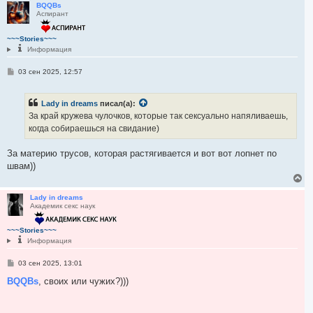
р
BQQBs
Аспирант
н
у
т
~~~Stories~~~
ь
Информация
с
я
С
03 сен 2025, 12:57
к
о
н
о
а
б
ч
Lady in dreams
писал(а):
щ
а
е
За край кружева чулочков, которые так сексуально напяливаешь,
н
л
когда собираешься на свидание)
и
у
е
За материю трусов, которая растягивается и вот вот лопнет по
швам))
В
е
р
Lady in dreams
Академик секс наук
н
у
т
~~~Stories~~~
ь
Информация
с
я
С
03 сен 2025, 13:01
к
о
н
о
BQQBs
, своих или чужих?)))
а
б
ч
щ
а
е
н