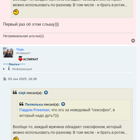
можно использовать по-разному. В том числе - и брать в ротик...
Первый раз об этом слышу)))
Нетривиальная штучка)))
В
е
р
Чудь
Аспирант
н
у
т
~~~Stories~~~
ь
Информация
с
я
С
03 сен 2025, 16:36
к
о
н
о
а
б
ч
niqk
писал(а):
щ
а
е
н
л
Пилюлька
писал(а):
и
у
е
Гордон Freeman
, что это за неведомый "сексофон", в
который надо дуть?)))
Вообще-то, каждый мужчина обладает сексофоном, который
можно использовать по-разному. В том числе - и брать в ротик...