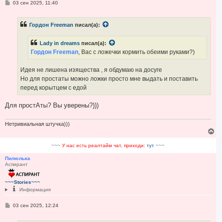
С
03 сен 2025, 11:40
о
о
б
Гордон Freeman
писал(а):
щ
е
н
Lady in dreams
писал(а):
и
е
Гордон Freeman
, Вас с ложечки кормить обеими руками?)
Идея не лишена изящества , я обдумаю на досуге
Но для простаты можно ложки просто мне выдать и поставить
перед корытцем с едой
Для простАты? Вы уверены?)))
Нетривиальная штучка)))
В
е
р
~~~
У нас есть реалтайм чат, приходи:
тут
~~~
н
у
Пилюлька
Аспирант
т
ь
с
~~~Stories~~~
я
Информация
к
н
С
03 сен 2025, 12:24
а
о
ч
о
а