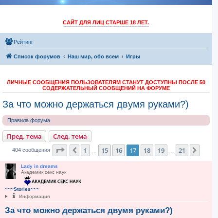
САЙТ ДЛЯ ЛИЦ СТАРШЕ 18 ЛЕТ.
Рейтинг
Список форумов
Наш мир, обо всем
Игры
ЛИЧНЫЕ СООБЩЕНИЯ ПОЛЬЗОВАТЕЛЯМ СТАНУТ ДОСТУПНЫ ПОСЛЕ 50
СОДЕРЖАТЕЛЬНЫЙ СООБЩЕНИЙ НА ФОРУМЕ
За что можно держаться двумя руками?)
Правила форума
Пред. тема
След. тема
Страница
17
из
21
1
15
16
17
18
19
21
Пред.
След
404 сообщения
…
…
Lady in dreams
Академик секс наук
~~~Stories~~~
Информация
За что можно держаться двумя руками?)