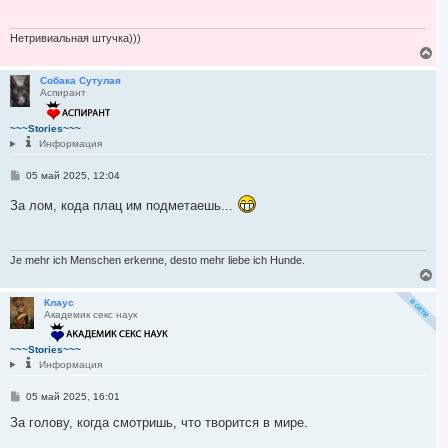
щ
а
е
н
л
и
Нетривиальная штучка)))
у
е
В
е
р
Собака Сутулая
Аспирант
н
у
т
~~~Stories~~~
ь
Информация
с
я
С
05 май 2025, 12:04
к
о
н
о
За лом, кода плац им подметаешь...
а
б
ч
щ
а
е
н
л
и
Je mehr ich Menschen erkenne, desto mehr liebe ich Hunde.
у
е
В
е
р
Клаус
Академик секс наук
н
у
т
~~~Stories~~~
ь
Информация
с
я
С
05 май 2025, 16:01
к
о
н
о
За голову, когда смотришь, что творится в мире.
а
б
ч
щ