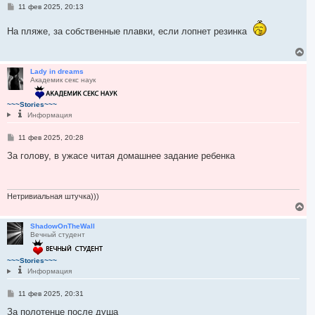
С
с
11 фев 2025, 20:13
о
я
о
к
На пляже, за собственные плавки, если лопнет резинка
б
н
щ
а
е
В
ч
н
е
и
а
р
Lady in dreams
е
л
Академик секс наук
н
у
у
т
~~~Stories~~~
ь
Информация
с
я
С
11 фев 2025, 20:28
к
о
н
о
За голову, в ужасе читая домашнее задание ребенка
а
б
ч
щ
а
е
н
л
и
Нетривиальная штучка)))
у
е
В
е
р
ShadowOnTheWall
Вечный студент
н
у
т
~~~Stories~~~
ь
Информация
с
я
С
11 фев 2025, 20:31
к
о
н
о
За полотенце после душа
а