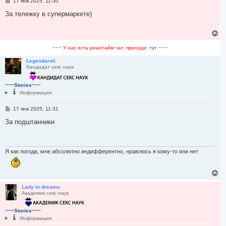
С
17 янв 2025, 11:30
о
о
За тележку в супермаркете)
б
щ
е
В
н
е
и
р
~~~
У нас есть реалтайм чат, приходи:
тут
~~~
е
н
у
Legendarnii
Кандидат секс наук
т
ь
с
~~~Stories~~~
я
Информация
к
н
С
17 янв 2025, 11:31
а
о
ч
о
За подштанники
а
б
л
щ
у
е
н
и
Я как погода, мне абсолютно индифферентно, нравлюсь я кому-то или нет
е
В
е
р
Lady in dreams
Академик секс наук
н
у
т
~~~Stories~~~
ь
Информация
с