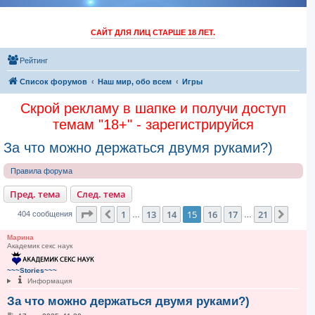
САЙТ ДЛЯ ЛИЦ СТАРШЕ 18 ЛЕТ.
Рейтинг
Список форумов
Наш мир, обо всем
Игры
Скрой рекламу в шапке и получи доступ
темам "18+" - зарегистрируйся
За что можно держаться двумя руками?)
Правила форума
Пред. тема
След. тема
Страница
15
из
21
1
13
14
15
16
17
21
Пред.
След
404 сообщения
…
…
Марина
Академик секс наук
~~~Stories~~~
Информация
За что можно держаться двумя руками?)