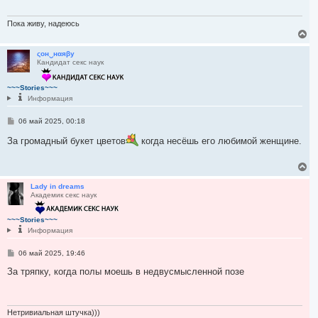
а
е
н
л
и
Пока живу, надеюсь
у
е
В
е
р
ςон‿нαяβу
Кандидат секс наук
н
у
т
~~~Stories~~~
ь
Информация
с
я
С
06 май 2025, 00:18
к
о
н
о
За громадный букет цветов
когда несёшь его любимой женщине.
а
б
ч
щ
а
е
В
н
л
е
и
у
р
Lady in dreams
е
Академик секс наук
н
у
т
~~~Stories~~~
ь
Информация
с
я
С
06 май 2025, 19:46
к
о
н
о
За тряпку, когда полы моешь в недвусмысленной позе
а
б
ч
щ
а
е
н
л
и
Нетривиальная штучка)))
у