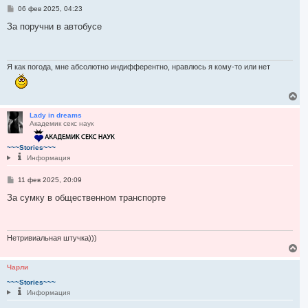
я
С
06 фев 2025, 04:23
к
о
н
о
За поручни в автобусе
а
б
ч
щ
а
е
н
л
и
Я как погода, мне абсолютно индифферентно, нравлюсь я кому-то или нет
у
е
В
е
р
Lady in dreams
Академик секс наук
н
у
т
~~~Stories~~~
ь
Информация
с
я
С
11 фев 2025, 20:09
к
о
н
о
За сумку в общественном транспорте
а
б
ч
щ
а
е
н
л
и
Нетривиальная штучка)))
у
е
В
е
р
Чарли
н
~~~Stories~~~
у
Информация
т
ь