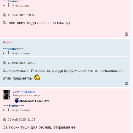
~~~Stories~~~
ь
Информация
с
я
С
11 фев 2025, 20:49
к
о
н
о
За лестницу когда лезешь на крышу)
а
б
ч
щ
а
е
В
н
л
е
и
у
р
Чарли
е
н
~~~Stories~~~
у
Информация
т
ь
С
с
11 фев 2025, 22:32
о
я
о
За коромысло. Интересно, среди форумчанок кто-то пользовался
к
б
н
щ
этим предметом
а
е
В
ч
н
е
и
а
е
р
Lady in dreams
л
Академик секс наук
н
у
у
т
~~~Stories~~~
ь
Информация
с
я
С
05 май 2025, 11:52
к
о
н
о
За тюбик туши для ресниц, открывая ее
а
б
ч