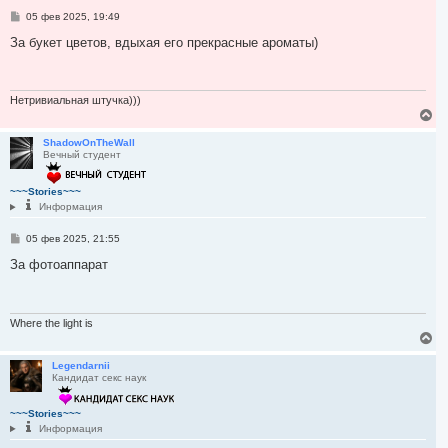
я
С
05 фев 2025, 19:49
к
о
н
о
За букет цветов, вдыхая его прекрасные ароматы)
а
б
ч
щ
а
е
н
л
и
Нетривиальная штучка)))
у
е
В
е
р
ShadowOnTheWall
Вечный студент
н
у
т
~~~Stories~~~
ь
Информация
с
я
С
05 фев 2025, 21:55
к
о
н
о
За фотоаппарат
а
б
ч
щ
а
е
л
н
и
Where the light is
у
е
В
е
р
Legendarnii
Кандидат секс наук
н
у
т
~~~Stories~~~
ь
Информация
с