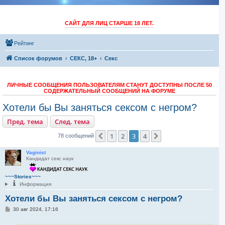
САЙТ ДЛЯ ЛИЦ СТАРШЕ 18 ЛЕТ.
Рейтинг
Список форумов
СЕКС, 18+
Секс
ЛИЧНЫЕ СООБЩЕНИЯ ПОЛЬЗОВАТЕЛЯМ СТАНУТ ДОСТУПНЫ ПОСЛЕ 50
СОДЕРЖАТЕЛЬНЫЙ СООБЩЕНИЙ НА ФОРУМЕ
Хотели бы Вы заняться сексом с негром?
Пред. тема
След. тема
1
2
3
4
Пред.
След.
78 сообщений
Vaginist
Кандидат секс наук
~~~Stories~~~
Информация
Хотели бы Вы заняться сексом с негром?
С
30 авг 2024, 17:16
о
о