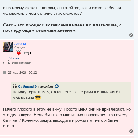
и
у
е
а по моему сюжет с негром, он такой же, как и сюжет с белым
человеком, в чём отличие этих сюжетов?
Секс - это процесс вставления члена во влагалище, с
последующим семяизвержением.
В
е
р
Anna-kr
Студент
н
у
т
~~~Stories~~~
ь
Информация
с
я
С
27 мар 2026, 20:22
к
о
н
о
а
б
ч
Сибиряк89
писал(а):
щ
а
е
Не могу терпеть баб, кто гоняется за неграми и с ними живёт.
н
л
Моё мнение
и
у
е
Ничего плохого в этом не вижу. Просто меня они не привлекают, но
это дело вкуса. Если бы кто-то мне из них понравился, то почему
бы и нет? Конечно, замуж выходить и рожать от него я бы не
стала.
В
е