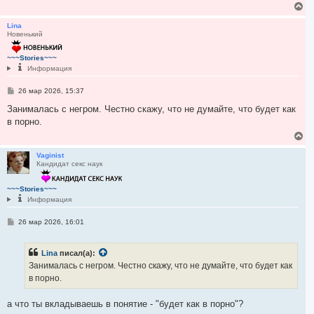
В
е
р
Lina
Новенький
н
у
т
~~~Stories~~~
ь
Информация
с
я
С
26 мар 2026, 15:37
к
о
н
о
Занималась с негром. Честно скажу, что не думайте, что будет как
а
б
в порно.
ч
щ
е
а
В
н
л
е
и
у
р
Vaginist
е
Кандидат секс наук
н
у
т
~~~Stories~~~
ь
Информация
с
я
С
26 мар 2026, 16:01
к
о
н
о
а
б
ч
Lina
писал(а):
щ
а
е
Занималась с негром. Честно скажу, что не думайте, что будет как
н
л
в порно.
и
у
е
а что ты вкладываешь в понятие - "будет как в порно"?