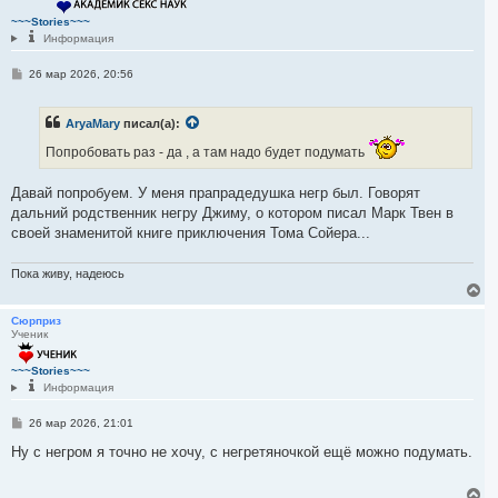
т
~~~Stories~~~
ь
Информация
с
я
С
26 мар 2026, 20:56
к
о
н
о
а
б
ч
AryaMary
писал(а):
щ
а
е
Попробовать раз - да , а там надо будет подумать
н
л
и
у
е
Давай попробуем. У меня прапрадедушка негр был. Говорят
дальний родственник негру Джиму, о котором писал Марк Твен в
своей знаменитой книге приключения Тома Сойера...
Пока живу, надеюсь
В
е
р
Сюрприз
Ученик
н
у
т
~~~Stories~~~
ь
Информация
с
я
С
26 мар 2026, 21:01
к
о
н
о
Ну с негром я точно не хочу, с негретяночкой ещё можно подумать.
а
б
ч
щ
е
а
В