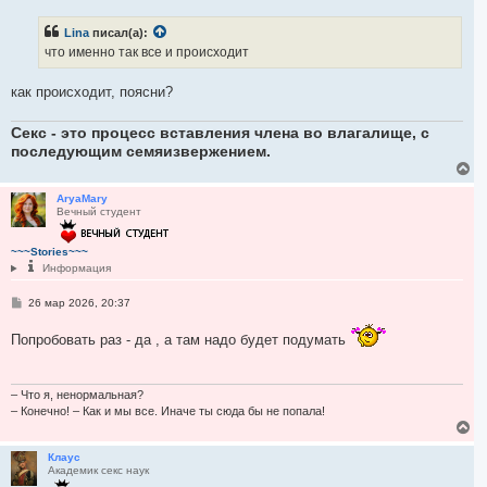
н
о
а
б
ч
Lina
писал(а):
щ
а
е
что именно так все и происходит
н
л
и
у
е
как происходит, поясни?
Секс - это процесс вставления члена во влагалище, с
последующим семяизвержением.
В
е
р
AryaMary
Вечный студент
н
у
т
~~~Stories~~~
ь
Информация
с
я
С
26 мар 2026, 20:37
к
о
н
о
а
Попробовать раз - да , а там надо будет подумать
б
ч
щ
а
е
л
н
и
– Что я, ненормальная?
у
е
– Конечно! – Как и мы все. Иначе ты сюда бы не попала!
В
е
р
Клаус
Академик секс наук
н
у