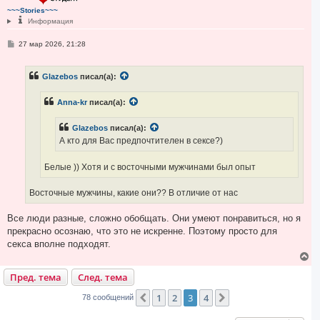
т
~~~Stories~~~
ь
Информация
с
я
С
27 мар 2026, 21:28
к
о
н
о
а
б
ч
Glazebos
писал(а):
щ
а
е
н
л
Anna-kr
писал(а):
и
у
е
Glazebos
писал(а):
А кто для Вас предпочтителен в сексе?)
Белые )) Хотя и с восточными мужчинами был опыт
Восточные мужчины, какие они?? В отличие от нас
Все люди разные, сложно обобщать. Они умеют понравиться, но я
прекрасно осознаю, что это не искренне. Поэтому просто для
секса вполне подходят.
В
е
Пред. тема
След. тема
р
н
у
1
2
3
4
Пред.
След.
78 сообщений
т
ь