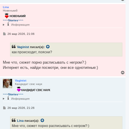
н
л
е
и
у
р
Lina
е
Новенький
н
у
т
~~~Stories~~~
ь
Информация
с
я
С
26 мар 2026, 21:06
к
о
н
о
а
б
Vaginist
писал(а):
ч
щ
е
а
как происходит, поясни?
н
л
и
у
е
Мне что, сюжет порно расписывать с негром?:)
Интернет есть, найди посмотри, они все однотипные:)
В
е
р
Vaginist
Кандидат секс наук
н
у
т
~~~Stories~~~
ь
Информация
с
я
С
26 мар 2026, 21:26
к
о
н
о
а
б
ч
Lina
писал(а):
щ
а
е
Мне что, сюжет порно расписывать с негром?:)
н
л