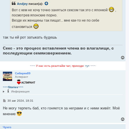
б
Andjey
писал(а):
щ
е
Вот с кем не хочу точно заняться сексом так это с японкой
,
н
и
посмотрев японские порно.
е
Везде их женщины так пищат... мне как-то не по себе
становиться
так ты ей рот затыкать будешь
Секс - это процесс вставления члена во влагалище, с
последующим семяизвержением.
В
е
р
~~~
У нас есть реалтайм чат, приходи:
тут
~~~
н
у
Сибиряк89
Аспирант
т
ь
с
~~~Stories~~~
я
Информация
к
н
С
30 авг 2024, 18:31
а
о
ч
о
Не могу терпеть баб, кто гоняется за неграми и с ними живёт. Моё
а
б
мнение
л
щ
у
е
В
н
е
и
р
Чунго
е