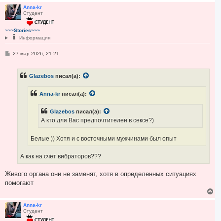
е
р
Anna-kr
Студент
н
у
т
~~~Stories~~~
ь
Информация
с
я
С
27 мар 2026, 21:21
к
о
н
о
а
б
ч
Glazebos
писал(а):
щ
а
е
н
л
Anna-kr
писал(а):
и
у
е
Glazebos
писал(а):
А кто для Вас предпочтителен в сексе?)
Белые )) Хотя и с восточными мужчинами был опыт
А как на счёт вибраторов???
Живого органа они не заменят, хотя в определенных ситуациях
помогают
В
е
р
Anna-kr
Студент
н
у