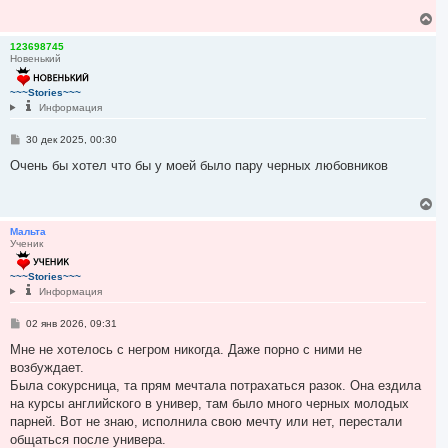
щ
а
е
В
н
л
е
и
у
р
123698745
е
Новенький
н
у
т
~~~Stories~~~
ь
Информация
с
я
С
30 дек 2025, 00:30
к
о
н
о
Очень бы хотел что бы у моей было пару черных любовников
а
б
ч
щ
е
а
В
н
л
е
и
у
р
Мальта
е
Ученик
н
у
т
~~~Stories~~~
ь
Информация
с
я
С
02 янв 2026, 09:31
к
о
н
о
Мне не хотелось с негром никогда. Даже порно с ними не
а
б
возбуждает.
ч
щ
е
Была сокурсница, та прям мечтала потрахаться разок. Она ездила
а
н
л
на курсы английского в универ, там было много черных молодых
и
у
е
парней. Вот не знаю, исполнила свою мечту или нет, перестали
общаться после универа.