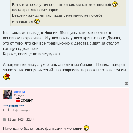
е
а
Вот с кем не хочу точно заняться сексом так это с японкой
,
н
л
и
посмотрев японские порно.
у
е
Везде их женщины так пищат... мне как-то не по себе
становиться
Был семь лет назад в Японии. Женщины там, как по мне, в
основном некрасивые. И у них почти у всех кривые ноги. Думаю,
это от того, что они все традиционно с детства сидят за столом
котацу поджав ноги.
Короче, вообще не возбуждают.
А негритянки иногда уж очень аппетитные бывают. Правда, говорят,
запах у них специфический.. но попробовать разок не отказался бы
В
е
р
Anna-kr
Студент
н
у
т
~~~Stories~~~
ь
Информация
с
я
С
31 авг 2024, 22:44
к
о
н
о
Никогда не было таких фантазий и желаний
а
б
ч