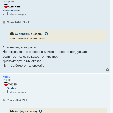
Аспирант
н
у
т
~~~Stories~~~
ь
Информация
с
я
С
30 авг 2024, 22:42
к
о
н
о
а
б
ч
Сибиряк89
писал(а):
щ
а
е
кто гоняется за неграми
н
л
и
у
е
"...конечно, я не расист.
Но негров как-то особенно близко к себе не подпускаю.
если честно, есть какое-то чувство.
Дискомфорт, я бы сказал.
Ну!!! За белого человека!".
В
е
р
Kuzov
Ученик
н
у
т
~~~Stories~~~
ь
Информация
с
я
С
31 авг 2024, 21:38
к
о
н
о
а
б
Andjey
писал(а):
ч
щ