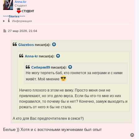
р
Anna-kr
Студент
н
у
т
~~~Stories~~~
ь
Информация
с
я
С
27 мар 2026, 21:04
к
о
н
о
а
б
ч
Glazebos
писал(а):
щ
а
е
н
л
Anna-kr
писал(а):
и
у
е
Сибиряк89
писал(а):
Не могу терпеть баб, кто гоняется за неграми и с ними
живёт. Моё мнение
Ничего плохого в этом не вижу. Просто меня они не
привлекают, но это дело вкуса. Если бы кто-то мне из них
понравился, то почему бы и нет? Конечно, замуж выходить и
рожать от него я бы не стала.
А кто для Вас предпочтителен в сексе?)
Белые )) Хотя и с восточными мужчинами был опыт
В