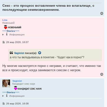
Секс - это процесс вставления члена во влагалище, с
последующим семяизвержением.
В
е
р
Lina
Новенький
н
у
т
~~~Stories~~~
ь
Информация
с
я
С
26 мар 2026, 16:07
к
о
н
о
а
б
Vaginist
писал(а):
ч
щ
е
а
а что ты вкладываешь в понятие - "будет как в порно"?
н
л
и
у
е
Ну многие насмотрятся порно с неграми, и считают, что именно так
все и происходит, когда занимаются сексом с негром.
В
е
р
Vaginist
Кандидат секс наук
н
у
т
~~~Stories~~~
ь
Информация
с
я
С
26 мар 2026, 16:08
к
о