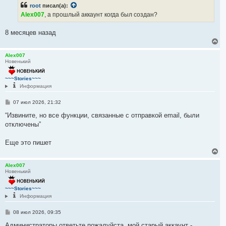
б
root
писал(а):
ч
щ
е
а
Alex007
, а прошлый аккаунт когда был создан?
н
л
и
у
е
8 месяцев назад
В
е
р
Alex007
Новенький
н
у
т
~~~Stories~~~
ь
Информация
с
я
С
07 июл 2026, 21:32
к
о
н
о
“Извините, но все функции, связанные с отправкой email, были
а
б
отключены”
ч
щ
е
а
н
л
Еще это пишет
и
у
е
В
е
р
Alex007
Новенький
н
у
т
~~~Stories~~~
ь
Информация
с
я
С
08 июл 2026, 09:35
к
о
н
о
Администраторы ответьте пожалуйста, мой старый аккаунт -