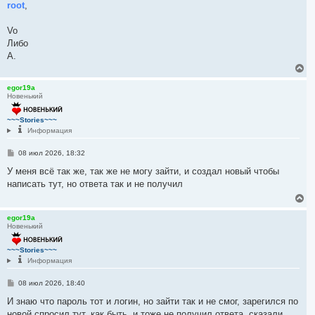
н
о
root
,
а
б
ч
щ
е
а
Vo
н
л
Либо
и
у
е
A.
В
е
р
egor19a
Новенький
н
у
т
~~~Stories~~~
ь
Информация
с
я
С
08 июл 2026, 18:32
к
о
н
о
У меня всё так же, так же не могу зайти, и создал новый чтобы
а
б
написать тут, но ответа так и не получил
ч
щ
е
а
В
н
л
е
и
у
р
egor19a
е
Новенький
н
у
т
~~~Stories~~~
ь
Информация
с
я
С
08 июл 2026, 18:40
к
о
н
о
И знаю что пароль тот и логин, но зайти так и не смог, зарегился по
а
б
новой спросил тут, как быть, и тоже не получил ответа, сказали