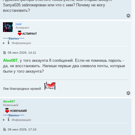
а
б
Sanya026 заблокирован или что с ним? Почему не могу
ч
щ
е
а
восстановить?
н
л
В
и
у
е
е
р
root
Аспирант
н
у
т
~~~Stories~~~
ь
Информация
с
я
С
08 июл 2026, 14:11
к
о
н
о
Alex007
, у того аккаунта 8 сообщений. Если не помнишь пароль -
а
б
да, не восстановить. Напиши первые два символа почты, которые
ч
щ
а
е
были у того аккаунта?
н
л
и
у
е
Лев благородных кровей
В
е
р
Alex007
Новенький
н
у
т
~~~Stories~~~
ь
Информация
с
я
С
08 июл 2026, 17:10
к
о