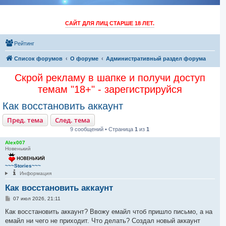
САЙТ ДЛЯ ЛИЦ СТАРШЕ 18 ЛЕТ.
Рейтинг
Список форумов
O форуме
Административный раздел форума
Скрой рекламу в шапке и получи доступ
темам "18+" - зарегистрируйся
Как восстановить аккаунт
Пред. тема
След. тема
9 сообщений • Страница
1
из
1
Alex007
Новенький
~~~Stories~~~
Информация
Как восстановить аккаунт
С
07 июл 2026, 21:11
о
о
Как восстановить аккаунт? Ввожу емайл чтоб пришло письмо, а на
б
емайл ни чего не приходит. Что делать? Создал новый аккаунт
щ