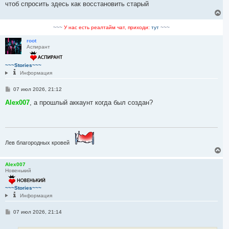
е
чтоб спросить здесь как восстановить старый
н
В
и
е
е
р
~~~
У нас есть реалтайм чат, приходи:
тут
~~~
н
у
root
Аспирант
т
ь
с
~~~Stories~~~
я
Информация
к
н
С
07 июл 2026, 21:12
а
о
ч
о
Alex007
, а прошлый аккаунт когда был создан?
а
б
л
щ
у
е
н
и
е
Лев благородных кровей
В
е
р
Alex007
Новенький
н
у
т
~~~Stories~~~
ь
Информация
с
я
С
07 июл 2026, 21:14
к
о
н
о
а