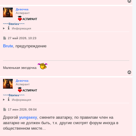
В
е
р
Девочка
Аспирант
н
у
т
~~~Stories~~~
ь
Информация
с
я
С
27 май 2026, 10:23
к
о
н
о
Brute
, предупреждение
а
б
ч
щ
а
е
н
л
и
у
е
Маленькая звездочка
В
е
р
Девочка
Аспирант
н
у
т
~~~Stories~~~
ь
Информация
с
я
С
17 июн 2026, 09:04
к
о
н
о
Дорогой
yungsexy
, смените аватарку, по правилам член на
а
б
аватарке не должен быть, т.к. другие смотрят форум иногда в
ч
щ
а
е
общественном месте...
н
л
и
у