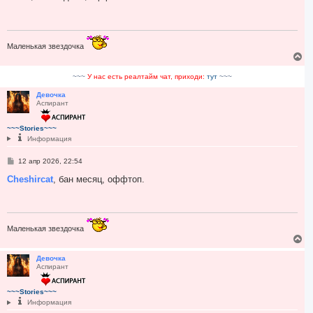
б
щ
е
н
и
е
Маленькая звездочка
В
е
р
~~~
У нас есть реалтайм чат, приходи:
тут
~~~
н
у
Девочка
Аспирант
т
ь
с
~~~Stories~~~
я
Информация
к
н
С
12 апр 2026, 22:54
а
о
ч
о
Cheshircat
, бан месяц, оффтоп.
а
б
л
щ
у
е
н
и
е
Маленькая звездочка
В
е
р
Девочка
Аспирант
н
у
т
~~~Stories~~~
ь
Информация
с