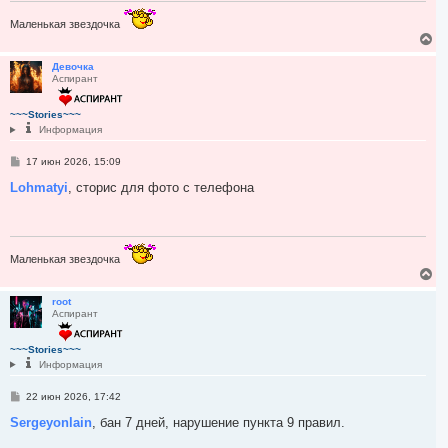
е
Маленькая звездочка
В
е
р
Девочка
Аспирант
н
у
т
~~~Stories~~~
ь
Информация
с
я
С
17 июн 2026, 15:09
к
о
н
о
Lohmatyi
, сторис для фото с телефона
а
б
ч
щ
а
е
н
л
и
у
е
Маленькая звездочка
В
е
р
root
Аспирант
н
у
т
~~~Stories~~~
ь
Информация
с
я
С
22 июн 2026, 17:42
к
о
н
о
Sergeyonlain
, бан 7 дней, нарушение пункта 9 правил.
а
б
ч
щ