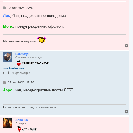
с
я
С
03 авг 2026, 22:49
к
о
н
о
Лис
, бан, неадекватное поведение
а
б
ч
щ
а
е
Мопс
, предупреждение, оффтоп.
н
л
и
у
е
Маленькая звездочка
В
е
р
Lohmatyi
Светило секс наук
н
у
т
~~~Stories~~~
ь
Информация
с
я
С
04 авг 2026, 11:46
к
о
н
о
Аэро
, бан, неоднократные посты ЛГБТ
а
б
ч
щ
а
е
л
н
и
Не очень лохматый, на самом деле
у
е
В
е
р
Девочка
Аспирант
н
у
т