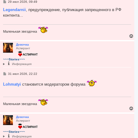
С
29 июл 2026, 09:49
к
о
н
о
Legendarnii
, предупреждение, публикация запрещенного в РФ
а
б
контента...
ч
щ
а
е
н
л
и
у
е
Маленькая звездочка
В
е
р
Девочка
Аспирант
н
у
т
~~~Stories~~~
ь
Информация
с
я
С
31 июл 2026, 22:22
к
о
н
о
а
Lohmatyi
становится модератором форума
б
ч
щ
а
е
н
л
и
у
е
Маленькая звездочка
В
е
р
Девочка
Аспирант
н
у
т
~~~Stories~~~
ь
Информация