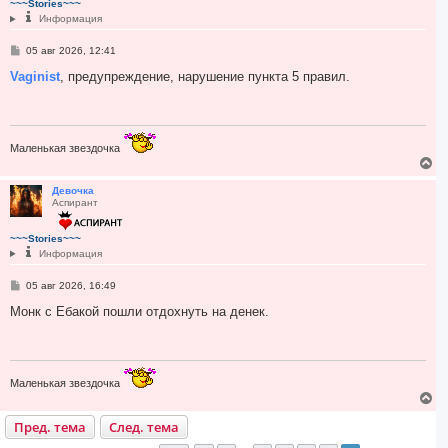
~~~Stories~~~
ь
Информация
с
я
С
05 авг 2026, 12:41
к
о
н
о
Vaginist
, предупреждение, нарушение пункта 5 правил.
а
б
ч
щ
а
е
н
л
и
у
е
Маленькая звездочка
В
е
р
Девочка
Аспирант
н
у
т
~~~Stories~~~
ь
Информация
с
я
С
05 авг 2026, 16:49
к
о
н
о
Монк с Ебакой пошли отдохнуть на денек.
а
б
ч
щ
а
е
н
л
и
у
е
Маленькая звездочка
В
е
Пред. тема
След. тема
р
н