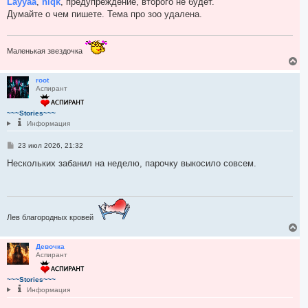
Layyaa
,
niqk
, предупреждение, второго не будет.
а
б
Думайте о чем пишете. Тема про зоо удалена.
ч
щ
а
е
н
л
и
у
е
Маленькая звездочка
В
е
р
root
Аспирант
н
у
т
~~~Stories~~~
ь
Информация
с
я
С
23 июл 2026, 21:32
к
о
н
о
Нескольких забанил на неделю, парочку выкосило совсем.
а
б
ч
щ
а
е
н
л
и
у
е
Лев благородных кровей
В
е
р
Девочка
Аспирант
н
у
т
~~~Stories~~~
ь
Информация
с
я