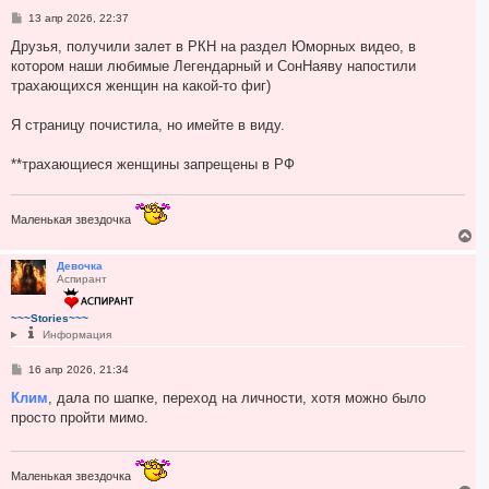
я
С
13 апр 2026, 22:37
к
о
н
о
Друзья, получили залет в РКН на раздел Юморных видео, в
а
б
котором наши любимые Легендарный и СонНаяву напостили
ч
щ
а
е
трахающихся женщин на какой-то фиг)
н
л
и
у
е
Я страницу почистила, но имейте в виду.
**трахающиеся женщины запрещены в РФ
Маленькая звездочка
В
е
р
Девочка
Аспирант
н
у
т
~~~Stories~~~
ь
Информация
с
я
С
16 апр 2026, 21:34
к
о
н
о
Клим
, дала по шапке, переход на личности, хотя можно было
а
б
просто пройти мимо.
ч
щ
а
е
н
л
и
у
е
Маленькая звездочка