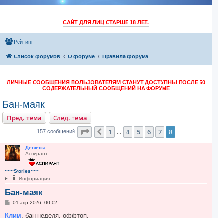
САЙТ ДЛЯ ЛИЦ СТАРШЕ 18 ЛЕТ.
Рейтинг
Список форумов
O форуме
Правила форума
ЛИЧНЫЕ СООБЩЕНИЯ ПОЛЬЗОВАТЕЛЯМ СТАНУТ ДОСТУПНЫ ПОСЛЕ 50
СОДЕРЖАТЕЛЬНЫЙ СООБЩЕНИЙ НА ФОРУМЕ
Бан-маяк
Пред. тема
След. тема
Страница
8
из
8
1
4
5
6
7
8
Пред.
157 сообщений
…
Девочка
Аспирант
~~~Stories~~~
Информация
Бан-маяк
С
01 апр 2026, 00:02
о
о
Клим
, бан неделя, оффтоп.