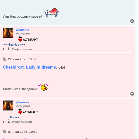
а
е
н
л
и
у
е
Лев благородных кровей
В
е
р
Девочка
Аспирант
н
у
т
~~~Stories~~~
ь
Информация
с
я
С
24 июн 2026, 11:26
к
о
н
о
Cheshircat
,
Lady in dreams
, бан
а
б
ч
щ
а
е
н
л
и
у
е
Маленькая звездочка
В
е
р
Девочка
Аспирант
н
у
т
~~~Stories~~~
ь
Информация
с
я
С
07 июл 2026, 10:50
к
о
н
о