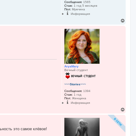
Сообщения:
1565
Стаж:
1 год 5 месяцев
Пол:
Мужчина
Информация
В
е
р
н
у
т
ь
с
я
к
н
AryaMary
а
Вечный студент
ч
а
л
у
~~~Stories~~~
Сообщения:
1394
Стаж:
1 год
Пол:
Женщина
Информация
В
е
р
н
у
ьность это самое клёвое!
т
ь