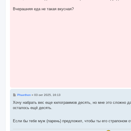
е
н
Вчерашняя еда не такая вкусная?
и
е
С
Phaethon
»
03 окт 2025, 16:13
о
о
Хочу набрать вес еще килограммов десять, но мне это сложно даё
б
осталось ещё десять.
щ
е
н
и
Если бы тебе муж (парень) предложил, чтобы ты его страпоном о
е