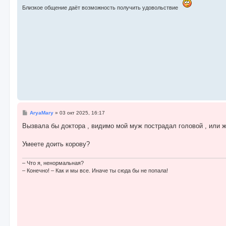
Близкое общение даёт возможность получить удовольствие
С
AryaMary
»
03 окт 2025, 16:17
о
о
Вызвала бы доктора , видимо мой муж пострадал головой , или 
б
щ
е
Умеете доить корову?
н
и
е
– Что я, ненормальная?
– Конечно! – Как и мы все. Иначе ты сюда бы не попала!