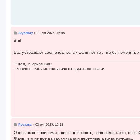
С
AryaMary
»
03 окт 2025, 16:05
о
о
А я!
б
щ
е
Вас устраивает своя внешность? Если нет то , что бы поменять 
н
и
е
– Что я, ненормальная?
– Конечно! – Как и мы все. Иначе ты сюда бы не попала!
С
Русалка
»
03 окт 2025, 16:12
о
о
Очень важно принимать свою внешность, зная недостатки, спокой
б
Жаль, что не всегда так считала и переживала из-за ерунды...
щ