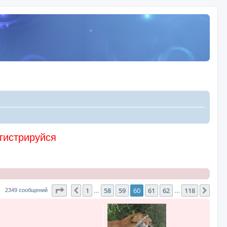
егистрируйся
Страница
60
из
118
1
58
59
60
61
62
118
Пред.
След
2349 сообщений
…
…