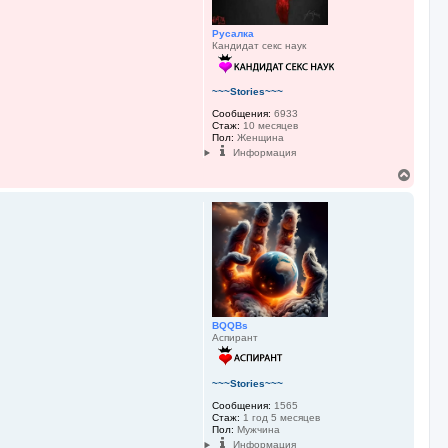
у
Русалка
Кандидат секс наук
~~~Stories~~~
Сообщения:
6933
Стаж:
10 месяцев
Пол:
Женщина
Информация
В
е
р
н
у
т
ь
с
я
к
н
BQQBs
а
Аспирант
ч
а
л
у
~~~Stories~~~
Сообщения:
1565
Стаж:
1 год 5 месяцев
Пол:
Мужчина
Информация