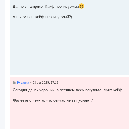
о
о
Да, но в тандеме. Кайф неописуемый
б
щ
е
А в чем ваш кайф неописуемый?)
н
и
е
С
Русалка
»
03 окт 2025, 17:17
о
о
Сегодня денёк хороший, в осеннем лесу погуляла, прям кайф!
б
щ
е
Жалеете о чем-то, что сейчас не выпускают?
н
и
е