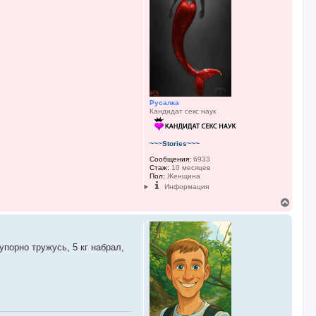
с
я
к
н
а
ч
а
л
у
Русалка
Кандидат секс наук
~~~Stories~~~
Сообщения:
6933
Стаж:
10 месяцев
Пол:
Женщина
Информация
В
е
р
н
у
упорно тружусь, 5 кг набрал,
т
ь
с
я
к
н
а