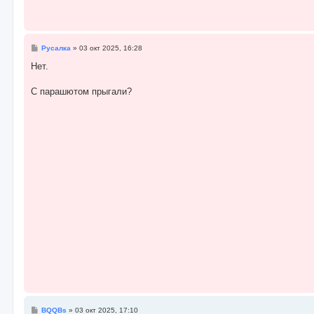
С
Русалка
»
03 окт 2025, 16:28
о
о
Нет.
б
щ
е
С парашютом прыгали?
н
и
е
С
BQQBs
»
03 окт 2025, 17:10