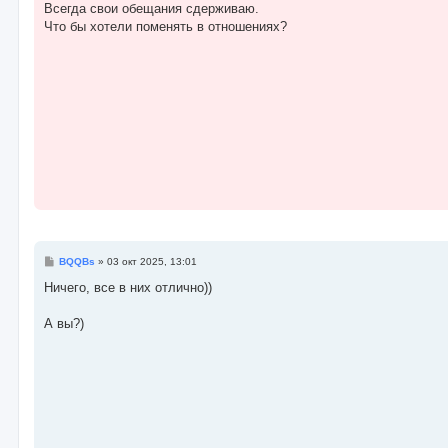
о
Всегда свои обещания сдерживаю.
б
Что бы хотели поменять в отношениях?
щ
е
н
и
е
С
BQQBs
»
03 окт 2025, 13:01
о
о
Ничего, все в них отлично))
б
щ
е
А вы?)
н
и
е