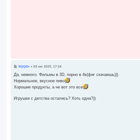
С
BQQBs
»
03 окт 2025, 17:24
о
о
Да, немного. Фильмы в 3D, порно в 4к(фиг скачаешь)))
б
Нормальное, вкусное пиво
щ
е
Хорошие продукты, а не вот это все
н
и
е
Игрушки с детства остались? Хоть одна?))