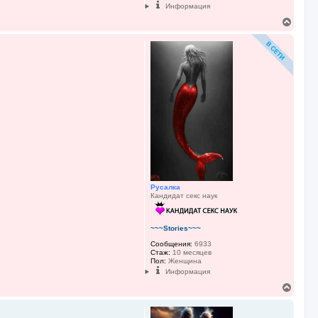
Информация
В
е
р
н
у
т
ь
с
я
к
н
а
ч
а
л
у
Русалка
Кандидат секс наук
~~~Stories~~~
Сообщения:
6933
Стаж:
10 месяцев
Пол:
Женщина
Информация
В
е
р
н