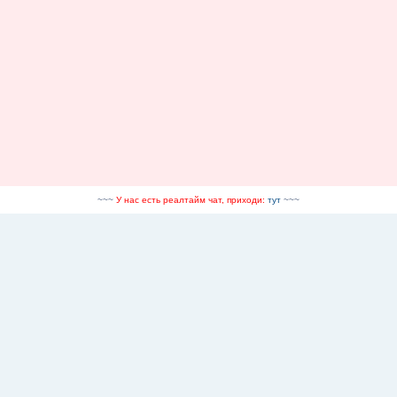
~~~
У нас есть реалтайм чат, приходи:
тут
~~~