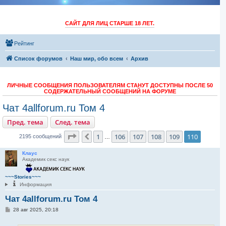
САЙТ ДЛЯ ЛИЦ СТАРШЕ 18 ЛЕТ.
Рейтинг
Список форумов
Наш мир, обо всем
Архив
ЛИЧНЫЕ СООБЩЕНИЯ ПОЛЬЗОВАТЕЛЯМ СТАНУТ ДОСТУПНЫ ПОСЛЕ 50
СОДЕРЖАТЕЛЬНЫЙ СООБЩЕНИЙ НА ФОРУМЕ
Чат 4allforum.ru Том 4
Пред. тема
След. тема
Страница
110
из
110
1
106
107
108
109
110
Пред.
2195 сообщений
…
Клаус
Академик секс наук
~~~Stories~~~
Информация
Чат 4allforum.ru Том 4
С
28 авг 2025, 20:18
о
о