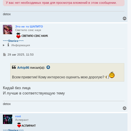
У вас нет необходимых прав для просмотра вложений в этом сообщении.
detox
В
е
р
Это не то ШАПИТО
Светило секс наук
н
у
т
~~~Stories~~~
ь
Информация
с
я
С
29 авг 2025, 11:53
к
о
н
о
а
б
ч
Arhip86
писал(а):
щ
а
е
л
н
Всем приветик! Кому интересно оценить мою дорогую?
и
у
е
Кидай без лица
И лучше в соответствующую тему
detox
В
е
р
root
Аспирант
н
у
т
~~~Stories~~~