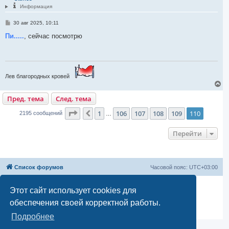
ь
Информация
с
я
С
30 авг 2025, 10:11
к
о
н
о
Пи.....
, сейчас посмотрю
а
б
ч
щ
а
е
н
л
и
у
е
Лев благородных кровей
В
е
Пред. тема
След. тема
р
н
Страница
110
из
110
у
1
106
107
108
109
110
Пред.
2195 сообщений
…
т
ь
Перейти
с
я
к
н
а
Список форумов
Часовой пояс:
UTC+03:00
ч
а
л
Создано на основе
phpBB
® Forum Software © phpBB Limited
Этот сайт использует cookies для
у
Русская поддержка phpBB
обеспечения своей корректной работы.
Моды и расширения phpBB
Конфиденциальность
|
Правила
Подробнее