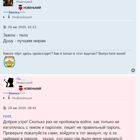
Новенький
н
у
т
~~~Stories~~~
ь
Информация
с
я
С
28 авг 2025, 22:23
к
о
н
о
Земле - тело
а
б
Душу - лучшим мирам
ч
щ
е
а
н
л
и
Какого чёрт здесь происходит? Как я попал в этот ящичек? Выпустите меня!
у
е
В
е
р
Пи.....
Новенький
н
у
т
~~~Stories~~~
ь
Информация
с
я
С
29 авг 2025, 08:45
к
о
н
о
root
,
а
б
Доброе утро! Сколько раз не пробовала войти, как только не
ч
щ
е
а
изголялась с ником и паролем, пишет не правильный пароль.
н
л
Проверьте пожалуйста сами, войдите в тот аккаунт, ну а за
и
у
е
циферки в пароле... укушу, это надо так было меня зацепить))