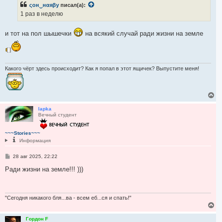
ςон‿нαяβу
писал(а):
ч
щ
е
а
1 раз в неделю
н
л
и
у
е
и тот на пол шышечки
на всякий случай ради жизни на земле
Какого чёрт здесь происходит? Как я попал в этот ящичек? Выпустите меня!
В
е
р
lapka
Вечный студент
н
у
т
~~~Stories~~~
ь
Информация
с
я
С
28 авг 2025, 22:22
к
о
н
о
Ради жизни на земле!!! )))
а
б
ч
щ
а
е
л
н
и
"Сегодня никакого бля...ва - всем еб...ся и спать!"
у
е
В
е
р
Гордон F