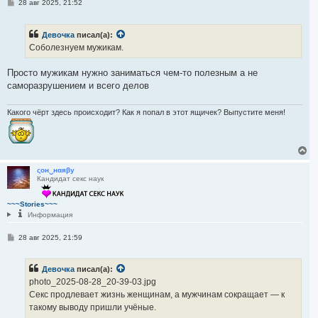
С
28 авг 2025, 21:52
к
о
н
о
а
б
Девочка
писал(а):
ч
щ
е
а
Соболезнуем мужикам.
н
л
и
у
е
Просто мужикам нужно заниматься чем-то полезным а не
саморазрушением и всего делов
Какого чёрт здесь происходит? Как я попал в этот ящичек? Выпустите меня!
В
е
р
ςон‿нαяβу
Кандидат секс наук
н
у
т
~~~Stories~~~
ь
Информация
с
я
С
28 авг 2025, 21:59
к
о
н
о
а
б
ч
Девочка
писал(а):
щ
а
е
photo_2025-08-28_20-39-03.jpg
н
л
Секс продлевает жизнь женщинам, а мужчинам сокращает — к
и
у
е
такому выводу пришли учёные.