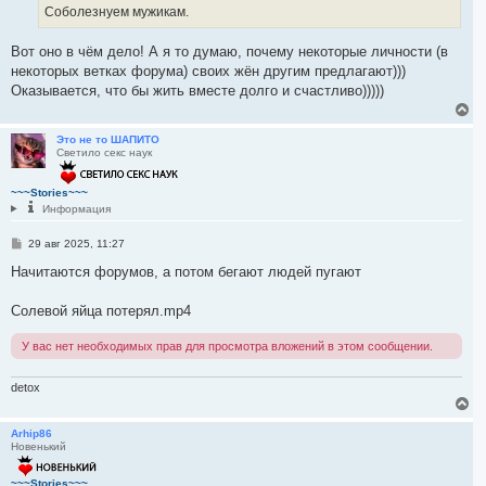
Соболезнуем мужикам.
Вот оно в чём дело! А я то думаю, почему некоторые личности (в
некоторых ветках форума) своих жён другим предлагают)))
Оказывается, что бы жить вместе долго и счастливо)))))
В
е
р
Это не то ШАПИТО
Светило секс наук
н
у
т
~~~Stories~~~
ь
Информация
с
я
С
29 авг 2025, 11:27
к
о
н
о
Начитаются форумов, а потом бегают людей пугают
а
б
ч
щ
а
е
Солевой яйца потерял.mp4
л
н
и
у
У вас нет необходимых прав для просмотра вложений в этом сообщении.
е
detox
В
е
р
Arhip86
Новенький
н
у
т
~~~Stories~~~