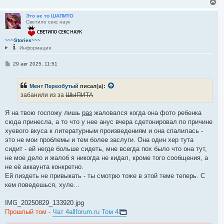
В
е
р
Это не то ШАПИТО
Светило секс наук
н
у
т
~~~Stories~~~
ь
Информация
с
я
С
29 авг 2025, 11:51
к
о
н
о
а
б
ч
Мент Переобутый
писал(а):
щ
а
е
забанили из за
ШЫПИТА
л
н
и
у
е
Я на твою госпожу лишь
раз
жаловался когда она фото ребенка
сюда принесла, а то что у нее анус вчера сдетонировал по причине
хуевого вкуса к литературным произведениям и она спалилась -
это не мои проблемы и тем более заслуги. Она один хер тута
сидит - ей негде больше сидеть, мне всегда пох было что она тут,
не мое дело и жалоб я никогда не кидал, кроме того сообщения, а
не её аккаунта конкретно.
Ей пиздеть не привыкать - ты смотрю тоже в этой теме теперь. С
кем поведешься, хуле...
IMG_20250829_133920.jpg
Прошлый том -
Чат 4allforum.ru Том 4