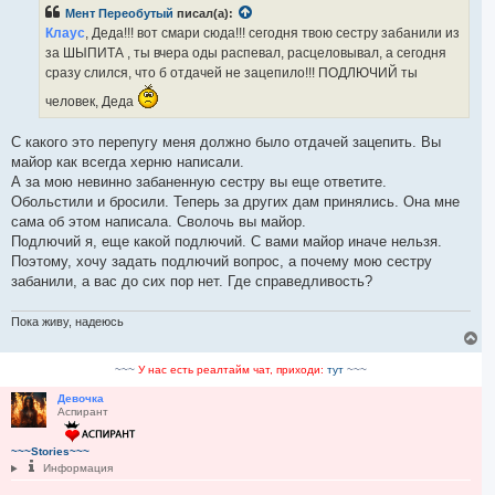
б
Мент Переобутый
писал(а):
щ
е
Клаус
, Деда!!! вот смари сюда!!! сегодня твою сестру забанили из
н
за ШЫПИТА , ты вчера оды распевал, расцеловывал, а сегодня
и
е
сразу слился, что б отдачей не зацепило!!! ПОДЛЮЧИЙ ты
человек, Деда
С какого это перепугу меня должно было отдачей зацепить. Вы
майор как всегда херню написали.
А за мою невинно забаненную сестру вы еще ответите.
Обольстили и бросили. Теперь за других дам принялись. Она мне
сама об этом написала. Сволочь вы майор.
Подлючий я, еще какой подлючий. С вами майор иначе нельзя.
Поэтому, хочу задать подлючий вопрос, а почему мою сестру
забанили, а вас до сих пор нет. Где справедливость?
Пока живу, надеюсь
В
е
р
~~~
У нас есть реалтайм чат, приходи:
тут
~~~
н
у
Девочка
Аспирант
т
ь
с
~~~Stories~~~
я
Информация
к
н