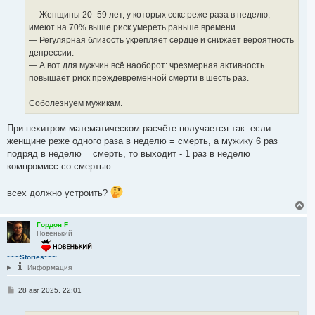
— Женщины 20–59 лет, у которых секс реже раза в неделю,
имеют на 70% выше риск умереть раньше времени.
— Регулярная близость укрепляет сердце и снижает вероятность
депрессии.
— А вот для мужчин всё наоборот: чрезмерная активность
повышает риск преждевременной смерти в шесть раз.
Соболезнуем мужикам.
При нехитром математическом расчёте получается так: если
женщине реже одного раза в неделю = смерть, а мужику 6 раз
подряд в неделю = смерть, то выходит - 1 раз в неделю
компромисс со смертью
всех должно устроить?
В
е
р
Гордон F
Новенький
н
у
т
~~~Stories~~~
ь
Информация
с
я
С
28 авг 2025, 22:01
к
о
н
о
а
б