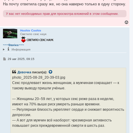
На почту ответила сразу же, но она наверно только в одну сторону.
У вас нет необходимых прав для просмотра вложений в этом сообщении.
В
е
р
Hoohie Coohie
Светило секс наук
н
у
т
~~~Stories~~~
ь
Информация
с
я
С
29 авг 2025, 09:15
к
о
н
о
а
б
ч
Девочка
писал(а):
щ
а
е
photo_2025-08-28_20-39-03.jpg
л
н
Секс продлевает жизнь женщинам, а мужчинам сокращает — к
и
у
е
такому выводу пришли учёные.
— Женщины 20–59 лет, у которых секс реже раза в неделю,
имеют на 70% выше риск умереть раньше времени.
— Регулярная близость укрепляет сердце и снижает вероятность
депрессии.
— А вот для мужчин всё наоборот: чрезмерная активность
повышает риск преждевременной смерти в шесть раз.