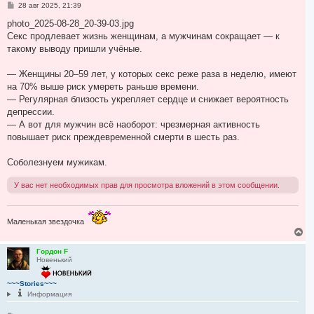
С
28 авг 2025, 21:39
а
о
ч
о
photo_2025-08-28_20-39-03.jpg
а
б
Секс продлевает жизнь женщинам, а мужчинам сокращает — к
л
щ
у
е
такому выводу пришли учёные.
н
и
е
— Женщины 20–59 лет, у которых секс реже раза в неделю, имеют
на 70% выше риск умереть раньше времени.
— Регулярная близость укрепляет сердце и снижает вероятность
депрессии.
— А вот для мужчин всё наоборот: чрезмерная активность
повышает риск преждевременной смерти в шесть раз.
Соболезнуем мужикам.
У вас нет необходимых прав для просмотра вложений в этом сообщении.
Маленькая звездочка
В
е
р
Гордон F
Новенький
н
у
т
~~~Stories~~~
ь
Информация
с
я