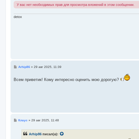
и
У вас нет необходимых прав для просмотра вложений в этом сообщении.
е
detox
С
Arhip86
»
29 авг 2025, 11:39
о
о
б
Всем приветик! Кому интересно оценить мою дорогую?
щ
е
н
и
е
С
Клаус
»
29 авг 2025, 11:48
о
о
б
Arhip86
писал(а):
щ
е