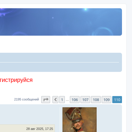
егистрируйся
Страница
110
из
110
1
106
107
108
109
110
Пред.
2195 сообщений
…
28 авг 2025, 17:25