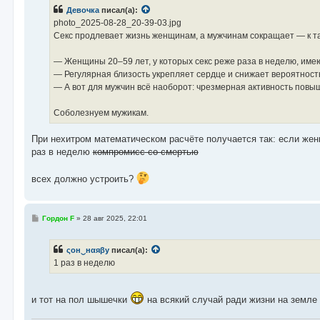
б
Девочка
писал(а):
щ
е
photo_2025-08-28_20-39-03.jpg
н
Секс продлевает жизнь женщинам, а мужчинам сокращает — к т
и
е
— Женщины 20–59 лет, у которых секс реже раза в неделю, име
— Регулярная близость укрепляет сердце и снижает вероятност
— А вот для мужчин всё наоборот: чрезмерная активность повы
Соболезнуем мужикам.
При нехитром математическом расчёте получается так: если женщ
раз в неделю
компромисс со смертью
всех должно устроить?
С
Гордон F
»
28 авг 2025, 22:01
о
о
б
ςон‿нαяβу
писал(а):
щ
е
1 раз в неделю
н
и
е
и тот на пол шышечки
на всякий случай ради жизни на земле