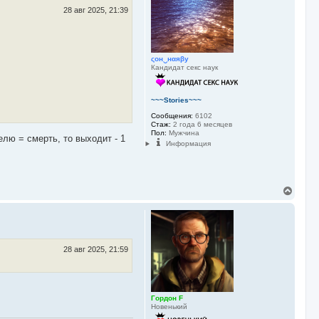
т
ь
28 авг 2025, 21:39
с
я
к
н
ςон‿нαяβу
а
Кандидат секс наук
ч
а
л
у
~~~Stories~~~
Сообщения:
6102
Стаж:
2 года 6 месяцев
Пол:
Мужчина
лю = смерть, то выходит - 1
Информация
В
е
р
н
у
т
ь
28 авг 2025, 21:59
с
я
к
н
Гордон F
а
Новенький
ч