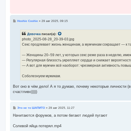
С
Hoohie Coohie
»
29 авг 2025, 09:15
о
о
б
Девочка
писал(а):
щ
е
photo_2025-08-28_20-39-03.jpg
н
Секс продлевает жизнь женщинам, а мужчинам сокращает — к т
и
е
— Женщины 20–59 лет, у которых секс реже раза в неделю, име
— Регулярная близость укрепляет сердце и снижает вероятност
— А вот для мужчин всё наоборот: чрезмерная активность повы
Соболезнуем мужикам.
Вот оно в чём дело! А я то думаю, почему некоторые личности (
счастливо)))))
С
Это не то ШАПИТО
»
29 авг 2025, 11:27
о
о
Начитаются форумов, а потом бегают людей пугают
б
щ
е
Солевой яйца потерял.mp4
н