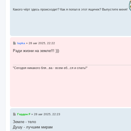
Какого чёрт здесь происходит? Как я попал в этот ящичек? Выпустите меня!
С
lapka
»
28 авг 2025, 22:22
о
о
Ради жизни на земле!!! )))
б
щ
е
н
и
"Сегодня никакого бля...ва - всем еб...ся и спать!"
е
С
Гордон F
»
28 авг 2025, 22:23
о
о
Земле - тело
б
Душу - лучшим мирам
щ