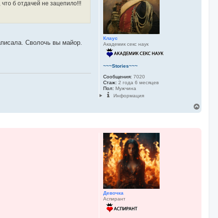
 что б отдачей не зацепило!!!
Клаус
аписала. Сволочь вы майор.
Академик секс наук
~~~Stories~~~
Сообщения:
7020
Стаж:
2 года 6 месяцев
Пол:
Мужчина
Информация
В
е
р
н
у
т
ь
с
я
к
н
а
ч
Девочка
а
Аспирант
л
у