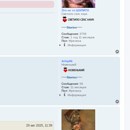
к
н
а
Это не то ШАПИТО
Светило секс наук
ч
а
л
у
~~~Stories~~~
Сообщения:
3756
Стаж:
1 год 11 месяцев
Пол:
Мужчина
Информация
В
е
р
Arhip86
н
Новенький
у
т
ь
~~~Stories~~~
с
я
Сообщения:
58
Стаж:
11 месяцев
к
Пол:
Мужчина
н
Информация
а
ч
В
а
е
л
р
у
н
у
т
ь
29 авг 2025, 11:39
с