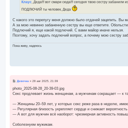
е
Клаус
, Деда!!! вот смари сюда!!! сегодня твою сестру забанили 
н
и
ПОДЛЮЧИЙ ты человек, Деда
е
С какого это перепугу меня должно было отдачей зацепить. Вы м
А за мою невинно забаненную сестру вы еще ответите. Обольсти
Подлючий я, еще какой подлючий. С вами майор иначе нельзя.
Поэтому, хочу задать подлючий вопрос, а почему мою сестру заб
Пока живу, надеюсь
С
Девочка
»
28 авг 2025, 21:39
о
о
photo_2025-08-28_20-39-03.jpg
б
Секс продлевает жизнь женщинам, а мужчинам сокращает — к т
щ
е
н
— Женщины 20–59 лет, у которых секс реже раза в неделю, име
и
е
— Регулярная близость укрепляет сердце и снижает вероятность
— А вот для мужчин всё наоборот: чрезмерная активность повыш
Соболезнуем мужикам.