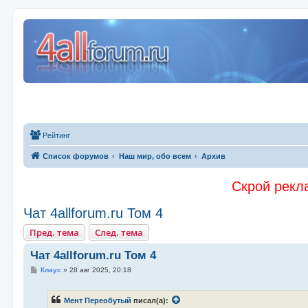
Рейтинг
Список форумов
Наш мир, обо всем
Архив
Скрой рекла
Чат 4allforum.ru Том 4
Пред. тема
След. тема
Чат 4allforum.ru Том 4
С
Клаус
»
28 авг 2025, 20:18
о
о
б
Мент Переобутый
писал(а):
щ