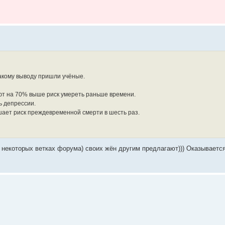
акому выводу пришли учёные.
ют на 70% выше риск умереть раньше времени.
ь депрессии.
шает риск преждевременной смерти в шесть раз.
в некоторых ветках форума) своих жён другим предлагают))) Оказывается