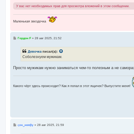
У вас нет необходимых прав для просмотра вложений в этом сообщении.
Маленькая звездочка
С
Гордон F
»
28 авг 2025, 21:52
о
о
б
Девочка
писал(а):
щ
е
Соболезнуем мужикам.
н
и
е
Просто мужикам нужно заниматься чем-то полезным а не самора
Какого чёрт здесь происходит? Как я попал в этот ящичек? Выпустите меня!
С
ςон‿нαяβу
»
28 авг 2025, 21:59
о
о