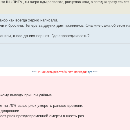
из за ШЫПИТА , ты вчера оды распевал, расцеловывал, а сегодня сразу слился,
айор как всегда херню написали.
ли и бросили. Теперь за других дам принялись. Она мне сама об этом н
анили, а вас до сих пор нет. Где справедливость?
~~~
У нас есть реалтайм чат, приходи:
тут
~~~
акому выводу пришли учёные.
ют на 70% выше риск умереть раньше времени.
 депрессии.
ает риск преждевременной смерти в шесть раз.