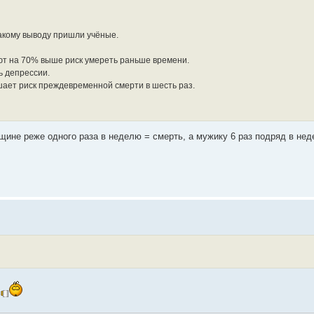
акому выводу пришли учёные.
ют на 70% выше риск умереть раньше времени.
ь депрессии.
шает риск преждевременной смерти в шесть раз.
ине реже одного раза в неделю = смерть, а мужику 6 раз подряд в неде