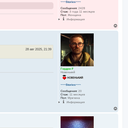
~~~Stories~~~
Сообщения:
2428
Стаж:
3 года 11 месяцев
Пол:
Женщина
Информация
В
е
р
н
у
т
ь
28 авг 2025, 21:39
с
я
к
н
Гордон F
а
Новенький
ч
а
л
~~~Stories~~~
у
Сообщения:
20
Стаж:
11 месяцев
Пол:
Мужчина
Информация
В
е
р
н
у