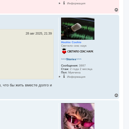
Информация
В
е
р
н
у
т
ь
28 авг 2025, 21:39
с
я
Hoohie Coohie
к
Светило секс наук
н
а
ч
~~~Stories~~~
а
Сообщения:
3887
л
Стаж:
2 года 2 месяца
у
Пол:
Мужчина
Информация
, что бы жить вместе долго и
В
е
р
н
у
т
ь
с
я