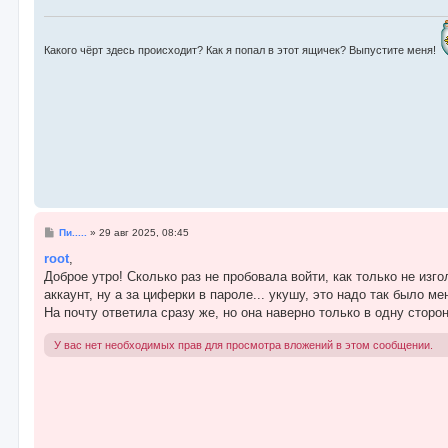
е
н
и
е
Какого чёрт здесь происходит? Как я попал в этот ящичек? Выпустите меня!
С
Пи.....
»
29 авг 2025, 08:45
о
о
root
,
б
Доброе утро! Сколько раз не пробовала войти, как только не изг
щ
е
аккаунт, ну а за циферки в пароле... укушу, это надо так было ме
н
На почту ответила сразу же, но она наверно только в одну сторон
и
е
У вас нет необходимых прав для просмотра вложений в этом сообщении.