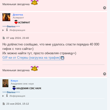
Маленькая звездочка
В
е
р
Девочка
Аспирант
н
у
т
~~~Stories~~~
ь
Информация
с
я
С
07 апр 2024, 23:40
к
о
н
о
Но доблестно сообщаю, что мне удалось спасти порядка 40 000
а
б
гифок с того сайта=)
ч
щ
а
е
Их можно найти тут, просто обновляя страницу=)
н
л
GIF-ки от Стервы (нагрузка на трафик)
и
у
е
Маленькая звездочка
В
е
р
Клаус
Академик секс наук
н
у
т
~~~Stories~~~
ь
Информация
с
я
С
23 ноя 2024, 15:12
к
о
н
о