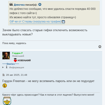
а
б
ч
Девочка
писал(а):
щ
а
е
Но доблестно сообщаю, что мне удалось спасти порядка 40 000
н
л
гифок с того сайта=)
и
у
е
Их можно найти тут, просто обновляя страницу=)
GIF-ки от Стервы (нагрузка на трафик)
Зачем было спасать старые гифки отключить возможность
выкладывать новые?
Пока живу, надеюсь
В
е
р
Гордон F
Новенький
н
у
т
~~~Stories~~~
ь
Информация
с
я
С
28 авг 2025, 21:48
к
о
н
о
Гордон Freeman - не могу всопмнить пароль или он не подходит
а
б
ч
щ
е
а
н
л
и
Какого чёрт здесь происходит? Как я попал в этот ящичек? Выпустите меня!
у
е