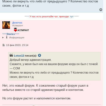
Можно ли вернуть что либо от предыдущего ? Количество постов
и
е
своих, фоток и т.д
В
е
р
~~~
У нас есть реалтайм чат, приходи:
тут
~~~
н
у
Девочка
Аспирант
т
ь
с
~~~Stories~~~
я
Информация
к
н
С
13 фев 2023, 15:14
а
о
ч
о
а
б
л
Lotus12
писал(а):
щ
у
е
Добрый вечер администрация.
н
Скажите, у меня был ник на вашем форуме когда он был с точкой
и
е
--- COM
Можно ли вернуть что либо от предыдущего ? Количество постов
своих, фоток и т.д
Нет, это новый форум. К сожалению старый форум ушел в
небытье вместе со старой администрацией и контентом.
Но это форум растет и наполняется контентом.