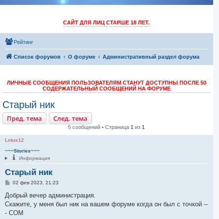
САЙТ ДЛЯ ЛИЦ СТАРШЕ 18 ЛЕТ.
Рейтинг
Список форумов
O форуме
Административный раздел форума
ЛИЧНЫЕ СООБЩЕНИЯ ПОЛЬЗОВАТЕЛЯМ СТАНУТ ДОСТУПНЫ ПОСЛЕ 50
СОДЕРЖАТЕЛЬНЫЙ СООБЩЕНИЙ НА ФОРУМЕ
Старый ник
Пред. тема
След. тема
5 сообщений • Страница
1
из
1
Lotus12
~~~Stories~~~
Информация
Старый ник
С
02 фев 2023, 21:23
о
о
Добрый вечер администрация.
б
Скажите, у меня был ник на вашем форуме когда он был с точкой --
щ
е
- COM
н