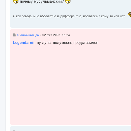
почему мусульманский?
Я как погода, мне абсолютно индифферентно, нравлюсь я кому-то или нет
С
Оюшминальда
»
02 фев 2025, 15:24
о
о
Legendarnii
, ну луна, полумесяц представился
б
щ
е
н
и
е