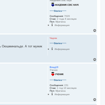
Академик секс наук
~~~Stories~~~
Сообщения:
7020
Стаж:
2 года 6 месяцев
Пол:
Мужчина
Информация
В
е
р
Чарли
н
у
~~~Stories~~~
ть Оюшминальде. А тот мужик
т
Информация
ь
с
я
В
к
е
н
р
а
Влад19
н
ч
Ученик
у
а
т
л
ь
у
~~~Stories~~~
с
Сообщения:
151
я
Стаж:
1 год 10 месяцев
к
Пол:
Мужчина
н
Информация
а
ч
В
а
е