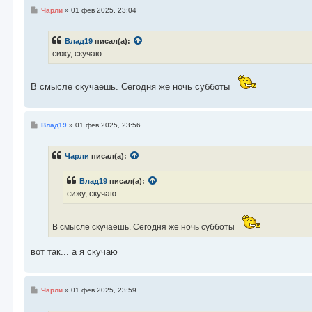
С
Чарли
»
01 фев 2025, 23:04
о
о
б
Влад19
писал(а):
щ
е
сижу, скучаю
н
и
е
В смысле скучаешь. Сегодня же ночь субботы
С
Влад19
»
01 фев 2025, 23:56
о
о
б
Чарли
писал(а):
щ
е
н
Влад19
писал(а):
и
е
сижу, скучаю
В смысле скучаешь. Сегодня же ночь субботы
вот так... а я скучаю
С
Чарли
»
01 фев 2025, 23:59
о
о