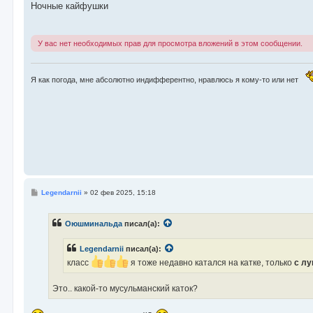
о
Ночные кайфушки
б
щ
е
н
У вас нет необходимых прав для просмотра вложений в этом сообщении.
и
е
Я как погода, мне абсолютно индифферентно, нравлюсь я кому-то или нет
С
Legendarnii
»
02 фев 2025, 15:18
о
о
б
Оюшминальда
писал(а):
щ
е
н
Legendarnii
писал(а):
и
е
класс
я тоже недавно катался на катке, только
с лу
Это.. какой-то мусульманский каток?