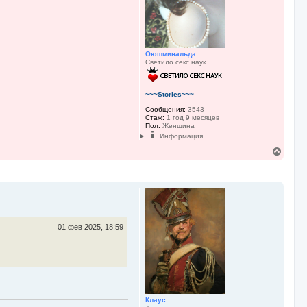
Оюшминальда
Светило секс наук
~~~Stories~~~
Сообщения:
3543
Стаж:
1 год 9 месяцев
Пол:
Женщина
Информация
В
е
р
н
у
т
ь
с
01 фев 2025, 18:59
я
к
н
а
ч
а
л
у
Клаус