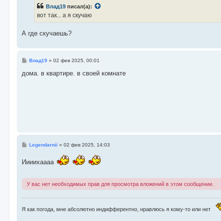
б
Влад19
писал(а):
щ
е
вот так... а я скучаю
н
и
е
А где скучаешь?
С
Влад19
»
02 фев 2025, 00:01
о
о
дома. в квартире. в своей комнате
б
щ
е
н
и
е
С
Legendarnii
»
02 фев 2025, 14:03
о
о
Иииихаааа
б
щ
е
н
У вас нет необходимых прав для просмотра вложений в этом сообщении.
и
е
Я как погода, мне абсолютно индифферентно, нравлюсь я кому-то или нет