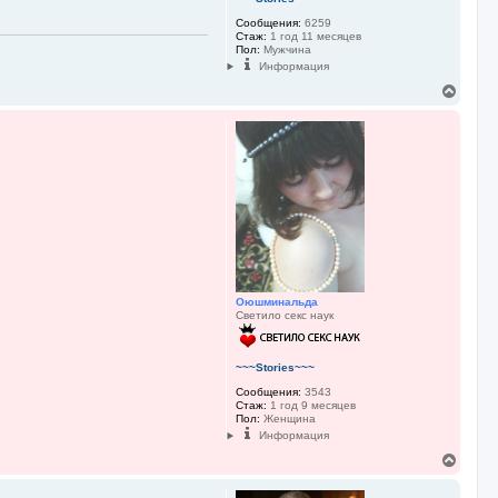
Сообщения:
6259
Стаж:
1 год 11 месяцев
Пол:
Мужчина
Информация
В
е
р
н
у
т
ь
с
я
к
н
а
ч
а
Оюшминальда
л
Светило секс наук
у
~~~Stories~~~
Сообщения:
3543
Стаж:
1 год 9 месяцев
Пол:
Женщина
Информация
В
е
р