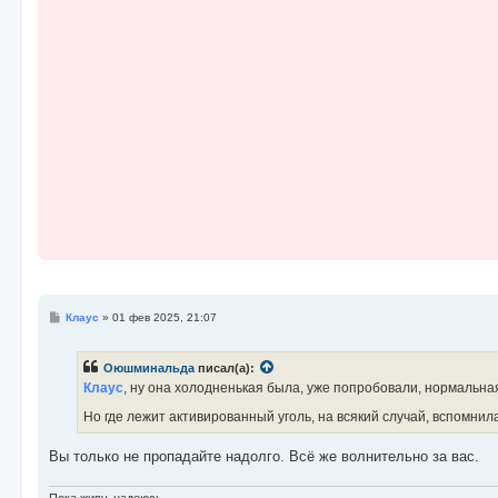
е
н
и
е
С
Клаус
»
01 фев 2025, 21:07
о
о
б
Оюшминальда
писал(а):
щ
е
Клаус
, ну она холодненькая была, уже попробовали, нормальная
н
и
Но где лежит активированный уголь, на всякий случай, вспомнил
е
Вы только не пропадайте надолго. Всё же волнительно за вас.
Пока живу, надеюсь