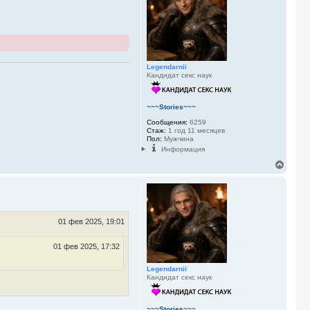
т
ь
с
я
к
н
Legendarnii
а
Кандидат секс наук
ч
а
л
у
~~~Stories~~~
Сообщения:
6259
Стаж:
1 год 11 месяцев
Пол:
Мужчина
Информация
В
е
р
н
у
т
ь
01 фев 2025, 19:01
с
я
01 фев 2025, 17:32
к
н
Legendarnii
а
Кандидат секс наук
ч
а
л
у
~~~Stories~~~