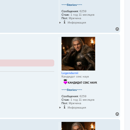
л
у
~~~Stories~~~
Сообщения:
6259
Стаж:
1 год 11 месяцев
Пол:
Мужчина
Информация
В
е
р
н
у
т
ь
с
я
к
н
Legendarnii
а
Кандидат секс наук
ч
а
л
у
~~~Stories~~~
Сообщения:
6259
Стаж:
1 год 11 месяцев
Пол:
Мужчина
Информация
В
е
р
н
у