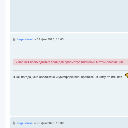
С
Legendarnii
»
02 фев 2025, 14:03
о
о
..............
б
щ
е
н
У вас нет необходимых прав для просмотра вложений в этом сообщении.
и
е
Я как погода, мне абсолютно индифферентно, нравлюсь я кому-то или нет
С
Legendarnii
»
02 фев 2025, 15:09
о