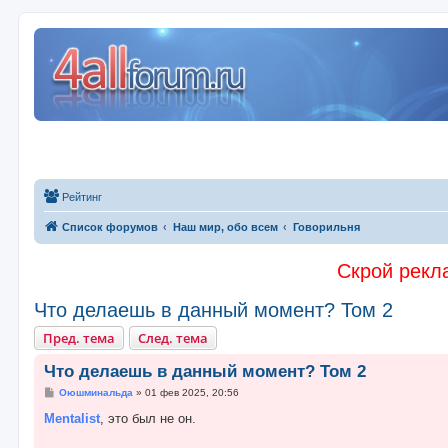
Рейтинг
Список форумов
Наш мир, обо всем
Говорильня
Скрой рекла
Что делаешь в данный момент? Том 2
Пред. тема
След. тема
Что делаешь в данный момент? Том 2
С
Оюшминальда
»
01 фев 2025, 20:56
о
о
Mentalist
, это был не он.
б
щ