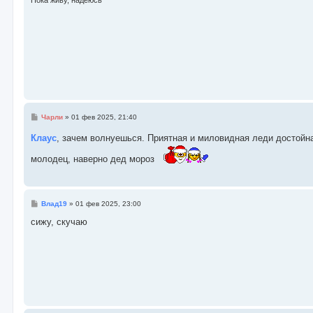
С
Чарли
»
01 фев 2025, 21:40
о
о
Клаус
, зачем волнуешься. Приятная и миловидная леди достойн
б
щ
молодец, наверно дед мороз
е
н
и
е
С
Влад19
»
01 фев 2025, 23:00
о
о
сижу, скучаю
б
щ
е
н
и
е