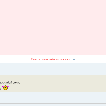
~~~
У нас есть реалтайм чат, приходи:
тут
~~~
, слабой соли.
а