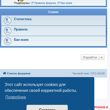
Подфорумы:
Правила форума
,
Бан-маяк
Сервис
Статистика
Правила
Бан-маяк
Перейти
Список форумов
Часовой пояс:
UTC+03:00
Создано на основе
phpBB
® Forum Software © phpBB Limited
Этот сайт использует cookies для
Русская поддержка phpBB
обеспечения своей корректной работы.
Моды и расширения phpBB
Конфиденциальность
|
Правила
Подробнее
КОНТАКТНЫЕ ДАННЫЕ ДЛЯ РОСКОМНАДЗОРА, РЕГУЛИРУЮЩИХ ОРГАНОВ И
Согласен