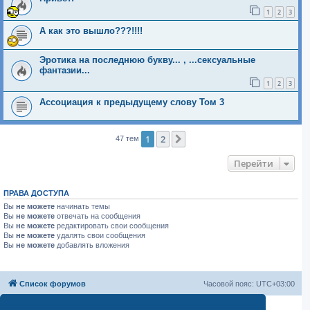
1
2
3
А как это вышло???!!!!
Эротика на последнюю букву... , ...сексуальные
фантазии...
1
2
3
Ассоциация к предыдущему слову Том 3
1
2
След.
47 тем
Перейти
ПРАВА ДОСТУПА
Вы
не можете
начинать темы
Вы
не можете
отвечать на сообщения
Вы
не можете
редактировать свои сообщения
Вы
не можете
удалять свои сообщения
Вы
не можете
добавлять вложения
Список форумов
Часовой пояс:
UTC+03:00
Создано на основе
phpBB
® Forum Software © phpBB Limited