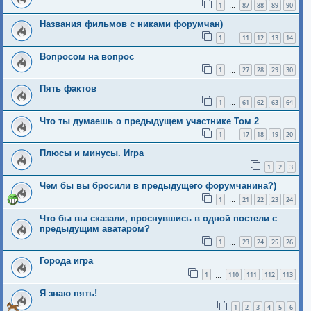
1
87
88
89
90
…
Названия фильмов с никами форумчан)
1
11
12
13
14
…
Вопросом на вопрос
1
27
28
29
30
…
Пять фактов
1
61
62
63
64
…
Что ты думаешь о предыдущем участнике Том 2
1
17
18
19
20
…
Плюсы и минусы. Игра
1
2
3
Чем бы вы бросили в предыдущего форумчанина?)
1
21
22
23
24
…
Что бы вы сказали, проснувшись в одной постели с
предыдущим аватаром?
1
23
24
25
26
…
Города игра
1
110
111
112
113
…
Я знаю пять!
1
2
3
4
5
6