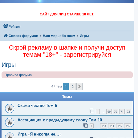
САЙТ ДЛЯ ЛИЦ СТАРШЕ 18 ЛЕТ.
Рейтинг
Список форумов
Наш мир, обо всем
Игры
Скрой рекламу в шапке и получи доступ
темам "18+" - зарегистрируйся
Игры
Правила форума
1
2
След.
47 тем
Темы
Скажи честно Том 6
1
69
70
71
72
…
Ассоциация к предыдущему слову Том 10
1
143
144
145
146
…
Игра «Я никогда не…»