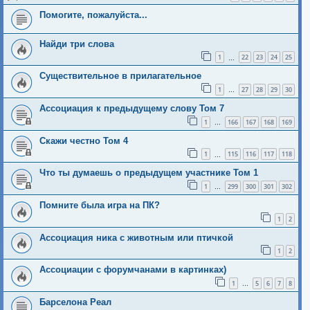
Помогите, пожaлyйcтa...
Найди три слова
1
22
23
24
25
…
Существительное в прилагательное
1
27
28
29
30
…
Ассоциация к предыдущему слову Том 7
1
166
167
168
169
…
Скажи честно Том 4
1
115
116
117
118
…
Что ты думаешь о предыдущем участнике Том 1
1
299
300
301
302
…
Помните была игра на ПК?
1
2
Ассоциация ника с животным или птичкой
1
2
Ассоциации с форумчанами в картинках)
1
5
6
7
8
…
Барселона Реал