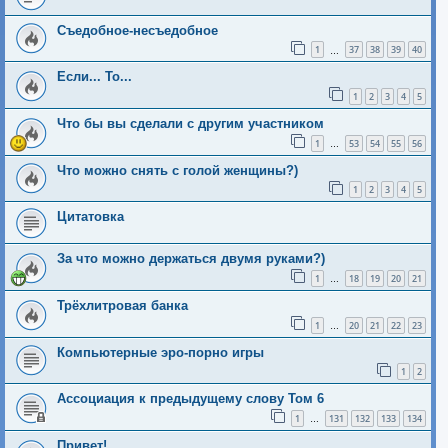
Съедобное-несъедобное
1
37
38
39
40
…
Если... То...
1
2
3
4
5
Что бы вы сделали с другим участником
1
53
54
55
56
…
Что можно снять с голой женщины?)
1
2
3
4
5
Цитатовка
За что можно держаться двумя руками?)
1
18
19
20
21
…
Трёхлитровая банка
1
20
21
22
23
…
Компьютерные эро-порно игры
1
2
Ассоциация к предыдущему слову Том 6
1
131
132
133
134
…
Привет!