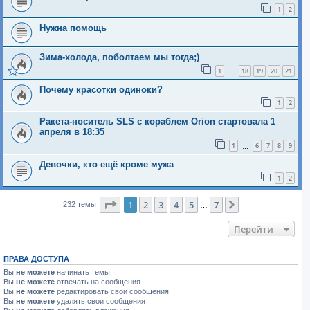
1
2
Нужна помощь
Зима-холода, поболтаем мы тогда;)
1
18
19
20
21
…
Почему красотки одиноки?
1
2
Ракета-носитель SLS с кораблем Orion стартовала 1
апреля в 18:35
1
6
7
8
9
…
Девочки, кто ещё кроме мужа
1
2
Страница
1
из
7
1
2
3
4
5
7
След.
232 темы
…
Перейти
ПРАВА ДОСТУПА
Вы
не можете
начинать темы
Вы
не можете
отвечать на сообщения
Вы
не можете
редактировать свои сообщения
Вы
не можете
удалять свои сообщения