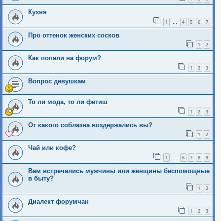
Кухня
1
4
5
6
7
…
Про оттенок женских сосков
1
2
Как попали на форум?
1
2
3
Вопрос девушкам
То ли мода, то ли фетиш
1
2
3
От какого соблазна воздержались вы?
1
2
Чай или кофе?
1
6
7
8
9
…
Вам встречались мужчины или женщины беспомощные
в быту?
1
2
Диалект форумчан
1
2
3