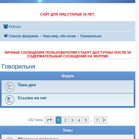
САЙТ ДЛЯ ЛИЦ СТАРШЕ 18 ЛЕТ.
Рейтинг
Список форумов
Наш мир, обо всем
Говорильня
ЛИЧНЫЕ СООБЩЕНИЯ ПОЛЬЗОВАТЕЛЯМ СТАНУТ ДОСТУПНЫ ПОСЛЕ 50
СОДЕРЖАТЕЛЬНЫЙ СООБЩЕНИЙ НА ФОРУМЕ
Говорильня
Форум
Тема дня
Ссылка на чат
Страница
1
из
7
1
2
3
4
5
7
След.
232 темы
…
Темы