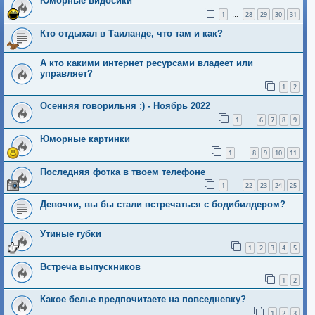
Юморные видосики
1
28
29
30
31
…
Кто отдыхал в Таиланде, что там и как?
А кто какими интернет ресурсами владеет или
управляет?
1
2
Осенняя говорильня ;) - Ноябрь 2022
1
6
7
8
9
…
Юморные картинки
1
8
9
10
11
…
Последняя фотка в твоем телефоне
1
22
23
24
25
…
Девочки, вы бы стали встречаться с бодибилдером?
Утиные губки
1
2
3
4
5
Встреча выпускников
1
2
Какое белье предпочитаете на повседневку?
1
2
3