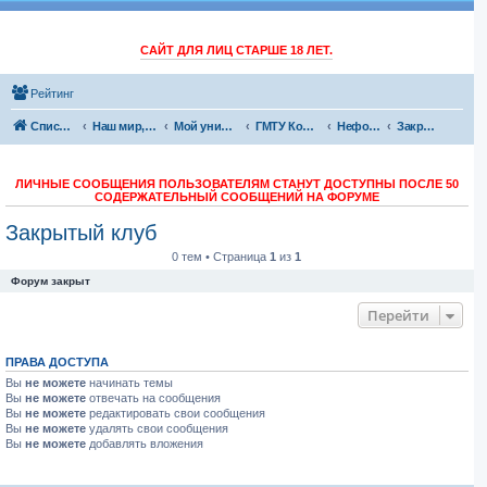
САЙТ ДЛЯ ЛИЦ СТАРШЕ 18 ЛЕТ.
Рейтинг
Список форумов
Наш мир, обо всем
Мой универ
ГМТУ Корабелка
Неформальная атмосфера
Закрытый клуб
ЛИЧНЫЕ СООБЩЕНИЯ ПОЛЬЗОВАТЕЛЯМ СТАНУТ ДОСТУПНЫ ПОСЛЕ 50
СОДЕРЖАТЕЛЬНЫЙ СООБЩЕНИЙ НА ФОРУМЕ
Закрытый клуб
0 тем • Страница
1
из
1
Форум закрыт
Перейти
ПРАВА ДОСТУПА
Вы
не можете
начинать темы
Вы
не можете
отвечать на сообщения
Вы
не можете
редактировать свои сообщения
Вы
не можете
удалять свои сообщения
Вы
не можете
добавлять вложения