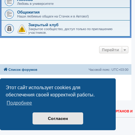
Любовь в университете
Общежития
Наши любимые общаги на Стачек и в Автово!)
Закрытый клуб
Закрытое сообщество, доступ только по приглашению
участников.
Перейти
Список форумов
Часовой пояс:
UTC+03:00
Создано на основе
phpBB
® Forum Software © phpBB Limited
Русская поддержка phpBB
Этот сайт использует cookies для
Моды и расширения phpBB
обеспечения своей корректной работы.
Конфиденциальность
|
Правила
Подробнее
КОНТАКТНЫЕ ДАННЫЕ ДЛЯ РОСКОМНАДЗОРА, РЕГУЛИРУЮЩИХ ОРГАНОВ И
ТЕХНИЧЕСКИХ ВОПРОСОВ:
НАПИСАТЬ
Согласен