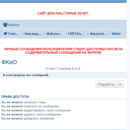
САЙТ ДЛЯ ЛИЦ СТАРШЕ 18 ЛЕТ.
Рейтинг
Список форумов
Наш мир, обо всем
Мой универ
ГМТУ Корабелка
Факультеты
ФКиО
ЛИЧНЫЕ СООБЩЕНИЯ ПОЛЬЗОВАТЕЛЯМ СТАНУТ ДОСТУПНЫ ПОСЛЕ 50
СОДЕРЖАТЕЛЬНЫЙ СООБЩЕНИЙ НА ФОРУМЕ
ФКиО
0 тем • Страница
1
из
1
В этом форуме нет сообщений.
Перейти
ПРАВА ДОСТУПА
Вы
не можете
начинать темы
Вы
не можете
отвечать на сообщения
Вы
не можете
редактировать свои сообщения
Вы
не можете
удалять свои сообщения
Вы
не можете
добавлять вложения