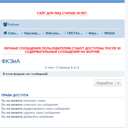
САЙТ ДЛЯ ЛИЦ СТАРШЕ 18 ЛЕТ.
Рейтинг
Список форумов
Наш мир, обо всем
Мой универ
ГМТУ Корабелка
Факультеты
ФКЭиА
ЛИЧНЫЕ СООБЩЕНИЯ ПОЛЬЗОВАТЕЛЯМ СТАНУТ ДОСТУПНЫ ПОСЛЕ 50
СОДЕРЖАТЕЛЬНЫЙ СООБЩЕНИЙ НА ФОРУМЕ
ФКЭиА
0 тем • Страница
1
из
1
В этом форуме нет сообщений.
Перейти
ПРАВА ДОСТУПА
Вы
не можете
начинать темы
Вы
не можете
отвечать на сообщения
Вы
не можете
редактировать свои сообщения
Вы
не можете
удалять свои сообщения
Вы
не можете
добавлять вложения