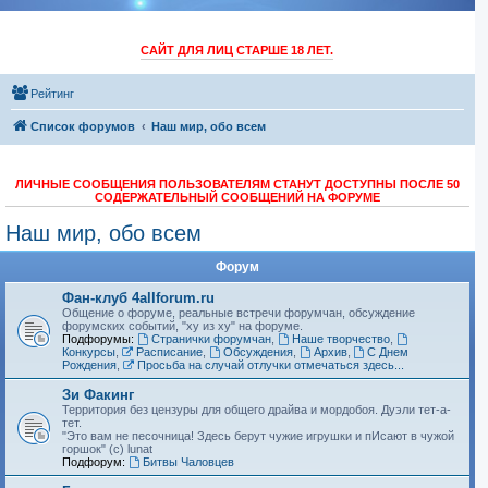
САЙТ ДЛЯ ЛИЦ СТАРШЕ 18 ЛЕТ.
Рейтинг
Список форумов
Наш мир, обо всем
ЛИЧНЫЕ СООБЩЕНИЯ ПОЛЬЗОВАТЕЛЯМ СТАНУТ ДОСТУПНЫ ПОСЛЕ 50
СОДЕРЖАТЕЛЬНЫЙ СООБЩЕНИЙ НА ФОРУМЕ
Наш мир, обо всем
Форум
Фан-клуб 4allforum.ru
Общение о форуме, реальные встречи форумчан, обсуждение
форумских событий, "ху из ху" на форуме.
Подфорумы:
Странички форумчан
,
Наше творчество
,
Конкурсы
,
Расписание
,
Обсуждения
,
Архив
,
С Днем
Рождения
,
Просьба на случай отлучки отмечаться здесь...
Зи Факинг
Территория без цензуры для общего драйва и мордобоя. Дуэли тет-а-
тет.
"Это вам не песочница! Здесь берут чужие игрушки и пИсают в чужой
горшок" (с) lunat
Подфорум:
Битвы Чаловцев