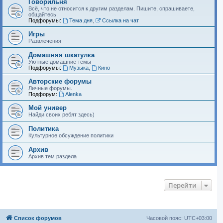
Говорильня
Всё, что не относится к другим разделам. Пишите, спрашиваете,
общайтесь.
Подфорумы:
Тема дня
,
Ссылка на чат
Игры
Развлечения
Домашняя шкатулка
Уютные домашние темы
Подфорумы:
Музыка
,
Кино
Авторские форумы
Личные форумы.
Подфорум:
Alenka
Мой универ
Найди своих ребят здесь)
Политика
Культурное обсуждение политики
Архив
Архив тем раздела
Перейти
Список форумов
Часовой пояс:
UTC+03:00