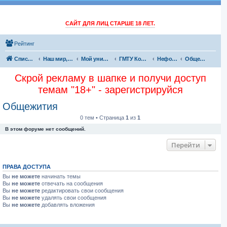
САЙТ ДЛЯ ЛИЦ СТАРШЕ 18 ЛЕТ.
Рейтинг
Список форумов
Наш мир, обо всем
Мой универ
ГМТУ Корабелка
Неформальная атмосфера
Общежития
Скрой рекламу в шапке и получи доступ
темам "18+" - зарегистрируйся
Общежития
0 тем • Страница
1
из
1
В этом форуме нет сообщений.
Перейти
ПРАВА ДОСТУПА
Вы
не можете
начинать темы
Вы
не можете
отвечать на сообщения
Вы
не можете
редактировать свои сообщения
Вы
не можете
удалять свои сообщения
Вы
не можете
добавлять вложения