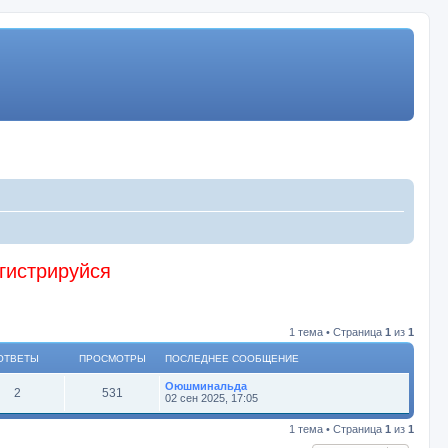
егистрируйся
1 тема • Страница
1
из
1
ОТВЕТЫ
ПРОСМОТРЫ
ПОСЛЕДНЕЕ СООБЩЕНИЕ
Оюшминальда
2
531
02 сен 2025, 17:05
1 тема • Страница
1
из
1