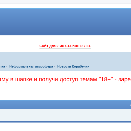
САЙТ ДЛЯ ЛИЦ СТАРШЕ 18 ЛЕТ.
лка
Неформальная атмосфера
Новости Корабелки
му в шапке и получи доступ темам "18+" - зар