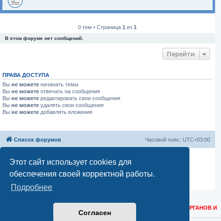
0 тем • Страница
1
из
1
В этом форуме нет сообщений.
Перейти
ПРАВА ДОСТУПА
Вы
не можете
начинать темы
Вы
не можете
отвечать на сообщения
Вы
не можете
редактировать свои сообщения
Вы
не можете
удалять свои сообщения
Вы
не можете
добавлять вложения
Список форумов
Часовой пояс:
UTC+03:00
Создано на основе
phpBB
® Forum Software © phpBB Limited
Этот сайт использует cookies для
Русская поддержка phpBB
обеспечения своей корректной работы.
Моды и расширения phpBB
Конфиденциальность
|
Правила
Подробнее
КОНТАКТНЫЕ ДАННЫЕ ДЛЯ РОСКОМНАДЗОРА, РЕГУЛИРУЮЩИХ ОРГАНОВ И
Согласен
ТЕХНИЧЕСКИХ ВОПРОСОВ:
НАПИСАТЬ