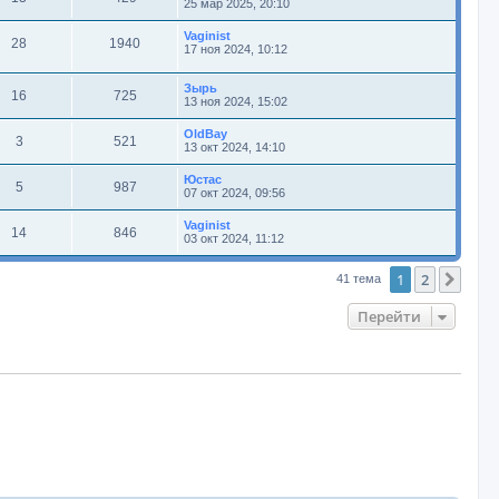
25 мар 2025, 20:10
Vaginist
28
1940
17 ноя 2024, 10:12
Зырь
16
725
13 ноя 2024, 15:02
OldBay
3
521
13 окт 2024, 14:10
Юстас
5
987
07 окт 2024, 09:56
Vaginist
14
846
03 окт 2024, 11:12
1
2
След
41 тема
Перейти