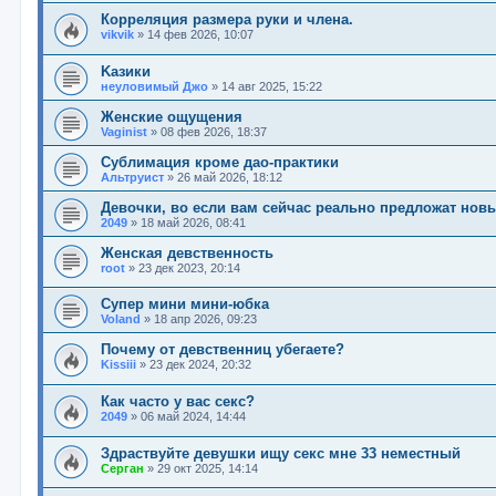
Корреляция размера руки и члена.
vikvik
»
14 фев 2026, 10:07
Kaзики
неуловимый Джо
»
14 авг 2025, 15:22
Женские ощущения
Vaginist
»
08 фев 2026, 18:37
Сублимация кроме дао-практики
Альтруист
»
26 май 2026, 18:12
Девочки, во если вам сейчас реально предложат нов
2049
»
18 май 2026, 08:41
Женская девственность
root
»
23 дек 2023, 20:14
Супер мини мини-юбка
Voland
»
18 апр 2026, 09:23
Почему от девственниц убегаете?
Kissiii
»
23 дек 2024, 20:32
Как часто у вас секс?
2049
»
06 май 2024, 14:44
Здраствуйте девушки ищу секс мне 33 неместный
Серган
»
29 окт 2025, 14:14