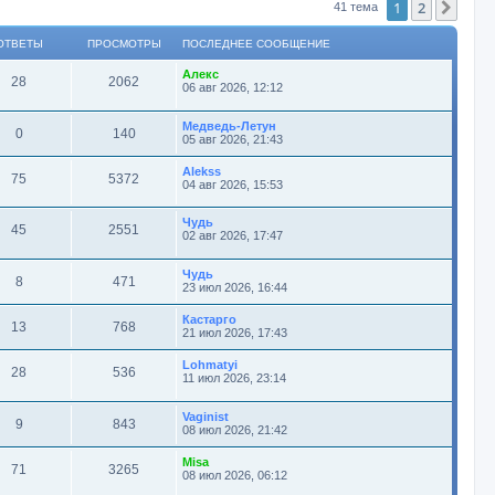
1
2
След
41 тема
ОТВЕТЫ
ПРОСМОТРЫ
ПОСЛЕДНЕЕ СООБЩЕНИЕ
Алекс
28
2062
06 авг 2026, 12:12
Медведь-Летун
0
140
05 авг 2026, 21:43
Alekss
75
5372
04 авг 2026, 15:53
Чудь
45
2551
02 авг 2026, 17:47
Чудь
8
471
23 июл 2026, 16:44
Кастарго
13
768
21 июл 2026, 17:43
Lohmatyi
28
536
11 июл 2026, 23:14
Vaginist
9
843
08 июл 2026, 21:42
Misa
71
3265
08 июл 2026, 06:12