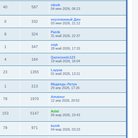
vikvik
40
587
04 июн 2026, 06:23
неуловимый Джо
0
332
03 июн 2026, 21:12
Patrik
8
324
31 май 2026, 22:37
niqk
1
347
28 май 2026, 17:15
Qazwsxedc123
4
164
19 май 2026, 16:04
Layyaa
23
1355
01 май 2026, 13:21
Медведь-Летун
1
213
29 апр 2026, 17:26
Amateur
78
1970
12 апр 2026, 20:52
Aslxl
153
5147
06 мар 2026, 23:43
kunik
78
971
04 мар 2026, 03:23