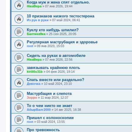
Когда муж и жена спят отдельно.
НікаВера
»
07 янв 2026, 19:44
10 признаков низкого тестостерона
Из рук в руки
»
07 май 2024, 06:41
Куклу кто нибудь шпилил?
Балтика9ка
»
25 сен 2025, 20:05
Регулярная маструбация и здоровье
root
»
09 янв 2023, 15:03
Сидеть на руках в автомобиле
НікаВера
»
07 янв 2026, 22:56
завязывать крайнюю плоть
kirill0u31b
»
04 фев 2026, 19:14
Спать вместе или раздельно?
Девочка
»
10 май 2024, 23:10
Мастурбация и слепота
Зорро
»
11 мар 2024, 12:37
То о чем никто не знает
АбырВалг2000
»
14 авг 2025, 16:38
Пришел с колоноскопии
root
»
03 май 2024, 13:55
Про тревожность