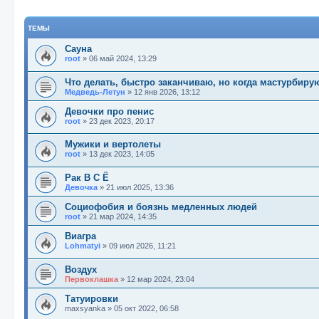
ТЕМЫ
Сауна
root
»
06 май 2024, 13:29
Что делать, быстро заканчиваю, но когда мастурбиру
Медведь-Летун
»
12 янв 2026, 13:12
Девочки про пенис
root
»
23 дек 2023, 20:17
Мужики и вертолеты
root
»
13 дек 2023, 14:05
Рак В С Ё
Девочка
»
21 июл 2025, 13:36
Социофобия и боязнь медленных людей
root
»
21 мар 2024, 14:35
Виагра
Lohmatyi
»
09 июл 2026, 11:21
Воздух
Первоклашка
»
12 мар 2024, 23:04
Татуировки
maxsyanka
»
05 окт 2022, 06:58