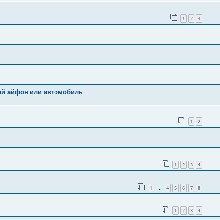
1
2
3
ый айфон или автомобиль
1
2
1
2
3
4
1
4
5
6
7
8
…
1
2
3
4