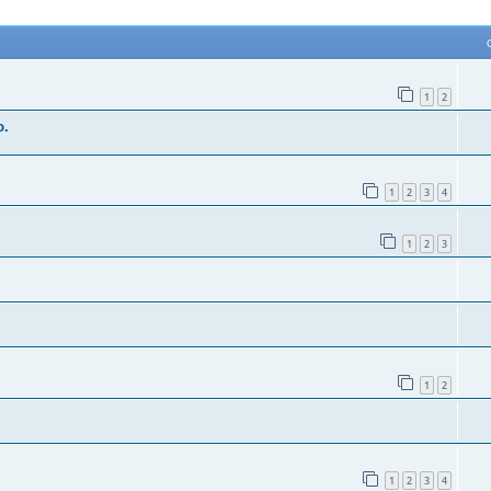
1
2
ю.
1
2
3
4
1
2
3
1
2
1
2
3
4