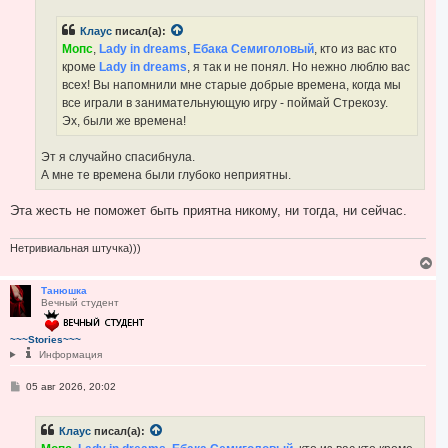
а
е
н
л
Клаус
писал(а):
и
у
е
Мопс
,
Lady in dreams
,
Ебака Семиголовый
, кто из вас кто
кроме
Lady in dreams
, я так и не понял. Но нежно люблю вас
всех! Вы напомнили мне старые добрые времена, когда мы
все играли в занимательнующую игру - поймай Стрекозу.
Эх, были же времена!
Эт я случайно спасибнула.
А мне те времена были глубоко неприятны.
Эта жесть не поможет быть приятна никому, ни тогда, ни сейчас.
Нетривиальная штучка)))
В
е
р
Танюшка
Вечный студент
н
у
т
~~~Stories~~~
ь
Информация
с
я
С
05 авг 2026, 20:02
к
о
н
о
а
б
ч
Клаус
писал(а):
щ
а
е