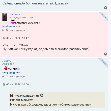
у
е
Сейчас онлайн 50 пользователей. Где все?
В
е
р
Русалка
Кандидат секс наук
н
у
т
~~~Stories~~~
ь
Информация
с
я
С
06 авг 2026, 10:47
к
о
н
о
Виртят в личках.
а
б
Ну или жен обсуждают, здесь это любимое развлечение)
ч
щ
а
е
В
н
л
е
и
у
р
Локоть
е
Аспирант
н
у
т
~~~Stories~~~
ь
Информация
с
я
С
06 авг 2026, 10:50
к
о
н
о
а
б
ч
Русалка
писал(а):
щ
а
е
Виртят в личках.
н
л
Ну или жен обсуждают, здесь это любимое развлечение)
и
у
е