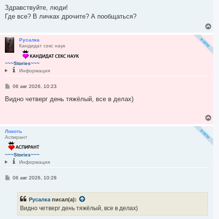
о
н
о
Здравствуйте, люди!
а
б
Где все? В личках дрочите? А пообщаться?
ч
щ
а
е
В
н
л
е
и
у
р
Русалка
е
Кандидат секс наук
н
у
т
~~~Stories~~~
ь
Информация
с
я
С
06 авг 2026, 10:23
к
о
н
о
Видно четверг день тяжёлый, все в делах)
а
б
ч
щ
а
е
В
н
л
е
и
у
р
Локоть
е
Аспирант
н
у
т
~~~Stories~~~
ь
Информация
с
я
С
06 авг 2026, 10:28
к
о
н
о
а
б
ч
Русалка
писал(а):
щ
а
е
Видно четверг день тяжёлый, все в делах)
н
л
и