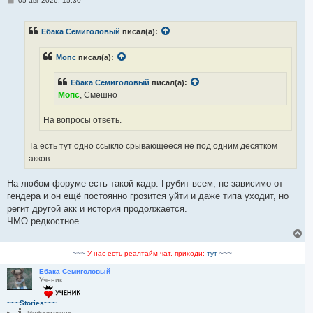
05 авг 2026, 15:30
о
о
б
Ебака Семиголовый
писал(а):
щ
е
н
Мопс
писал(а):
и
е
Ебака Семиголовый
писал(а):
Мопс
, Смешно
На вопросы ответь.
Та есть тут одно ссыкло срывающееся не под одним десятком
акков
На любом форуме есть такой кадр. Грубит всем, не зависимо от
гендера и он ещё постоянно грозится уйти и даже типа уходит, но
регит другой акк и история продолжается.
ЧМО редкостное.
В
е
р
~~~
У нас есть реалтайм чат, приходи:
тут
~~~
н
у
Ебака Семиголовый
Ученик
т
ь
с
~~~Stories~~~
я