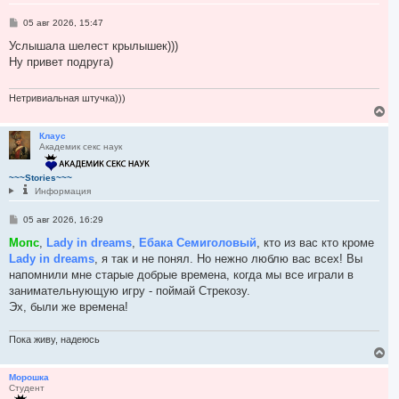
с
я
С
05 авг 2026, 15:47
к
о
н
о
Услышала шелест крылышек)))
а
б
Ну привет подруга)
ч
щ
а
е
н
л
и
Нетривиальная штучка)))
у
е
В
е
р
Клаус
Академик секс наук
н
у
т
~~~Stories~~~
ь
Информация
с
я
С
05 авг 2026, 16:29
к
о
н
о
Мопс
,
Lady in dreams
,
Ебака Семиголовый
, кто из вас кто кроме
а
б
Lady in dreams
, я так и не понял. Но нежно люблю вас всех! Вы
ч
щ
а
е
напомнили мне старые добрые времена, когда мы все играли в
н
л
занимательнующую игру - поймай Стрекозу.
и
у
е
Эх, были же времена!
Пока живу, надеюсь
В
е
р
Морошка
Студент
н