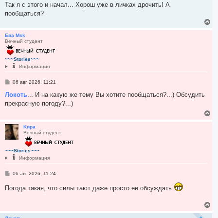
Так я с этого и начал... Хорош уже в личках дрочить! А
пообщаться?
В
е
р
Ева Msk
Вечный студент
н
у
т
~~~Stories~~~
ь
Информация
с
я
С
06 авг 2026, 11:21
к
о
н
о
Локоть
... И на какую же тему Вы хотите пообщаться?...) Обсудить
а
б
прекрасную погоду?...)
ч
щ
а
е
В
л
н
е
и
у
р
Kиpa
е
Вечный студент
н
у
т
~~~Stories~~~
ь
Информация
с
я
С
06 авг 2026, 11:24
к
о
н
о
Погода такая, что силы тают даже просто ее обсуждать
а
б
ч
щ
а
е
В
л
н
е
и
у