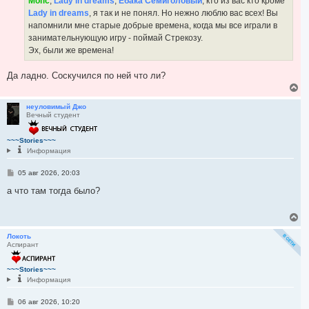
Мопс
,
Lady in dreams
,
Ебака Семиголовый
, кто из вас кто кроме
л
н
Lady in dreams
, я так и не понял. Но нежно люблю вас всех! Вы
и
у
е
напомнили мне старые добрые времена, когда мы все играли в
занимательнующую игру - поймай Стрекозу.
Эх, были же времена!
Да ладно. Соскучился по ней что ли?
В
е
р
неуловимый Джо
Вечный студент
н
у
т
~~~Stories~~~
ь
Информация
с
я
С
05 авг 2026, 20:03
к
о
н
о
а что там тогда было?
а
б
ч
щ
а
е
В
л
н
е
и
у
р
Локоть
е
Аспирант
н
у
т
~~~Stories~~~
ь
Информация
с
я
С
06 авг 2026, 10:20
к