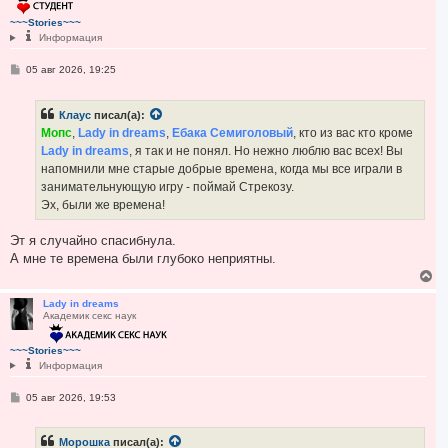
у
т
~~~Stories~~~
ь
Информация
с
я
С
05 авг 2026, 19:25
к
о
н
о
а
б
ч
Клаус
писал(а):
щ
а
е
Мопс
,
Lady in dreams
,
Ебака Семиголовый
, кто из вас кто кроме
н
л
Lady in dreams
, я так и не понял. Но нежно люблю вас всех! Вы
и
у
е
напомнили мне старые добрые времена, когда мы все играли в
занимательнующую игру - поймай Стрекозу.
Эх, были же времена!
Эт я случайно спасибнула.
А мне те времена были глубоко неприятны.
В
е
р
Lady in dreams
Академик секс наук
н
у
т
~~~Stories~~~
ь
Информация
с
я
С
05 авг 2026, 19:53
к
о
н
о
а
б
ч
Морошка
писал(а):
щ