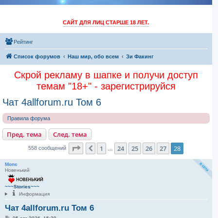
САЙТ ДЛЯ ЛИЦ СТАРШЕ 18 ЛЕТ.
Рейтинг
Список форумов
Наш мир, обо всем
Зи Факинг
Скрой рекламу в шапке и получи доступ
темам "18+" - зарегистрируйся
Чат 4allforum.ru Том 6
Правила форума
Пред. тема
След. тема
Страница
28
из
28
1
24
25
26
27
28
Пред.
558 сообщений
…
Мопс
Новенький
~~~Stories~~~
Информация
Чат 4allforum.ru Том 6
С