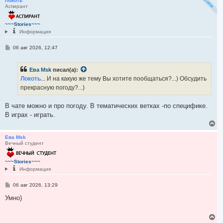
р
Локоть
е
Аспирант
н
у
т
~~~Stories~~~
ь
Информация
с
я
С
06 авг 2026, 12:47
к
о
н
о
а
б
ч
Ева Msk
писал(а):
щ
а
е
Локоть
... И на какую же тему Вы хотите пообщаться?...) Обсудить
н
л
прекрасную погоду?...)
и
у
е
В чате можно и про погоду. В тематических ветках -по специфике.
В играх - играть.
В
е
р
Ева Msk
Вечный студент
н
у
т
~~~Stories~~~
ь
Информация
с
я
С
06 авг 2026, 13:29
к
о
н
о
Умно)
а
б
ч
щ
а
е
В
л
н