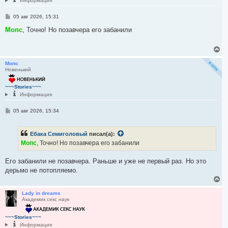
Информация
к
н
С
05 авг 2026, 15:31
а
о
ч
о
Мопс
, Точно! Но позавчера его забанили
а
б
щ
л
е
у
В
н
е
и
р
Мопс
е
Новенький
н
у
т
~~~Stories~~~
ь
Информация
с
я
С
05 авг 2026, 15:34
к
о
н
о
а
б
Ебака Семиголовый
писал(а):
ч
щ
е
а
Мопс
, Точно! Но позавчера его забанили
н
л
и
у
е
Его забанили не позавчера. Раньше и уже не первый раз. Но это
дерьмо не потопляемо.
В
е
р
Lady in dreams
Академик секс наук
н
у
т
~~~Stories~~~
ь
Информация