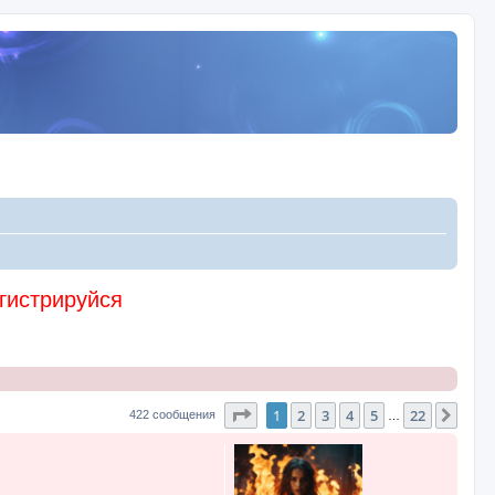
егистрируйся
Страница
1
из
22
1
2
3
4
5
22
След
422 сообщения
…