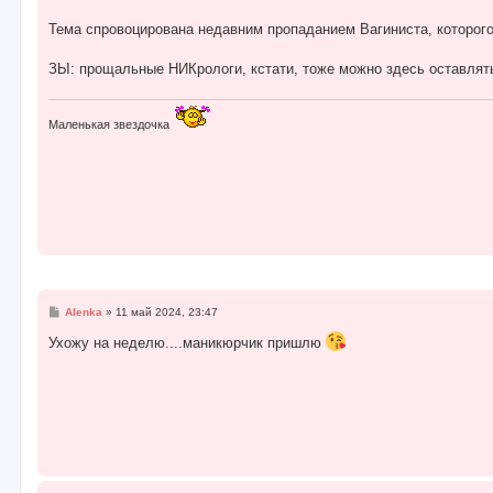
о
б
Тема спровоцирована недавним пропаданием Вагиниста, которог
щ
е
н
ЗЫ: прощальные НИКрологи, кстати, тоже можно здесь оставлять 
и
е
Маленькая звездочка
С
Alenka
»
11 май 2024, 23:47
о
о
Ухожу на неделю....маникюрчик пришлю
б
щ
е
н
и
е