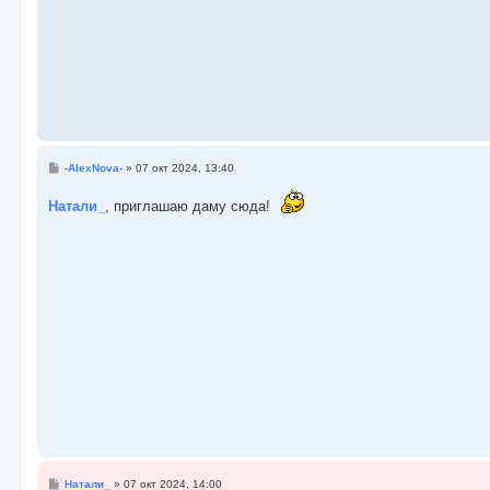
С
-AlexNova-
»
07 окт 2024, 13:40
о
о
Натали_
, приглашаю даму сюда!
б
щ
е
н
и
е
С
Натали_
»
07 окт 2024, 14:00