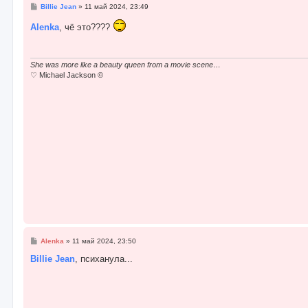
С
Billie Jean
»
11 май 2024, 23:49
о
о
Alenka
, чё это????
б
щ
е
н
и
She was more like a beauty queen from a movie scene…
е
♡ Michael Jackson ©
С
Alenka
»
11 май 2024, 23:50
о
о
Billie Jean
, психанула...
б
щ
е
н
и
е