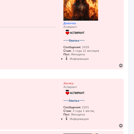
Девочка
Аспирант
~~~Stories~~~
Сообщения:
2428
Стаж:
3 года 11 месяцев
Пол:
Женщина
Информация
В
е
р
н
у
Alenka
т
Аспирант
ь
с
я
~~~Stories~~~
к
н
Сообщения:
2201
Стаж:
3 года 1 месяц
а
Пол:
Женщина
ч
Информация
а
л
В
у
е
р