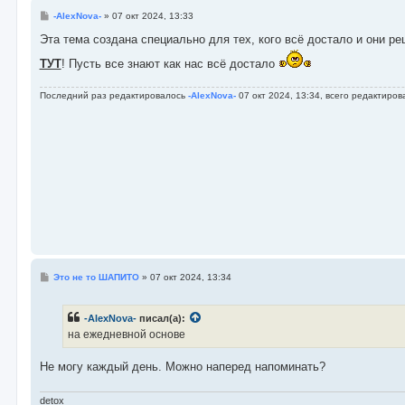
С
-AlexNova-
»
07 окт 2024, 13:33
о
о
Эта тема создана специально для тех, кого всё достало и они 
б
щ
ТУТ
! Пусть все знают как нас всё достало
е
н
и
Последний раз редактировалось
-AlexNova-
07 окт 2024, 13:34, всего редактиров
е
С
Это не то ШАПИТО
»
07 окт 2024, 13:34
о
о
б
-AlexNova-
писал(а):
щ
е
на ежедневной основе
н
и
е
Не могу каждый день. Можно наперед напоминать?
detox