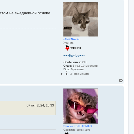
л
р
у
н
у
 этом на ежедневной основе
т
ь
с
я
к
н
-AlexNova-
а
Ученик
ч
а
л
~~~Stories~~~
у
Сообщения:
210
Стаж:
1 год 10 месяцев
Пол:
Мужчина
Информация
В
е
р
н
у
т
ь
07 окт 2024, 13:33
с
я
к
н
а
Это не то ШАПИТО
Светило секс наук
ч