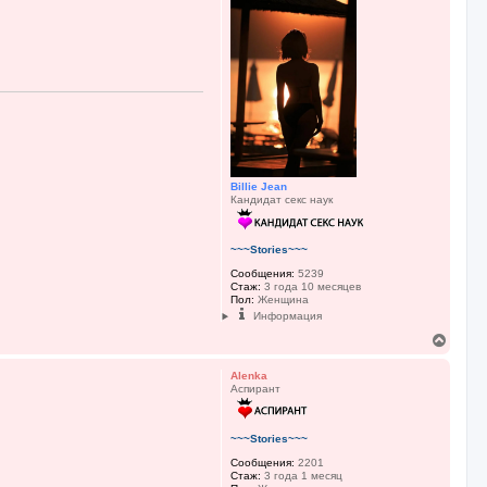
н
у
т
ь
с
я
к
н
а
ч
а
л
Billie Jean
у
Кандидат секс наук
~~~Stories~~~
Сообщения:
5239
Стаж:
3 года 10 месяцев
Пол:
Женщина
Информация
В
е
р
Alenka
н
Аспирант
у
т
ь
~~~Stories~~~
с
я
Сообщения:
2201
к
Стаж:
3 года 1 месяц