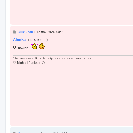
н
и
е
С
Billie Jean
»
12 май 2024, 00:09
о
о
Alenka
, ты как я…)
б
щ
Отдохни
е
н
и
She was more like a beauty queen from a movie scene…
е
♡ Michael Jackson ©
С