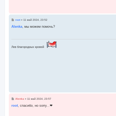
С
root
»
11 май 2024, 23:52
о
о
Alenka
, мы можем помочь?
б
щ
е
н
и
е
Лев благородных кровей
С
Alenka
»
11 май 2024, 23:57
о
о
root
, спасибо, но sorry...❤
б
щ
е