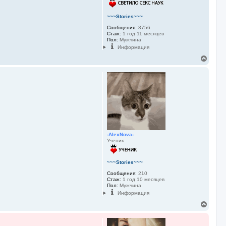
а
л
у
~~~Stories~~~
Сообщения:
3756
Стаж:
1 год 11 месяцев
Пол:
Мужчина
Информация
В
е
р
н
у
т
ь
с
я
к
н
-AlexNova-
а
Ученик
ч
а
л
~~~Stories~~~
у
Сообщения:
210
Стаж:
1 год 10 месяцев
Пол:
Мужчина
Информация
В
е
р
н