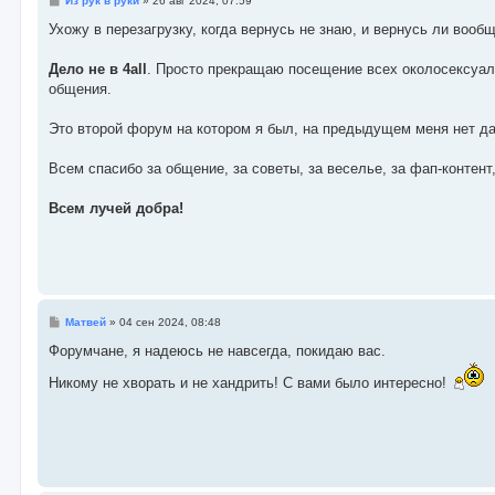
Из рук в руки
»
26 авг 2024, 07:59
о
о
Ухожу в перезагрузку, когда вернусь не знаю, и вернусь ли вооб
б
щ
е
Дело не в 4all
. Просто прекращаю посещение всех околосексуаль
н
общения.
и
е
Это второй форум на котором я был, на предыдущем меня нет дав
Всем спасибо за общение, за советы, за веселье, за фап-контент,
Всем лучей добра!
С
Матвей
»
04 сен 2024, 08:48
о
о
Форумчане, я надеюсь не навсегда, покидаю вас.
б
щ
Никому не хворать и не хандрить! С вами было интересно!
е
н
и
е