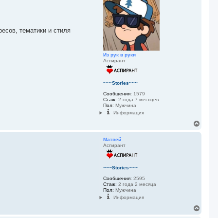
н
у
т
ь
с
есов, тематики и стиля
я
к
н
Из рук в руки
а
Аспирант
ч
а
л
у
~~~Stories~~~
Сообщения:
1579
Стаж:
2 года 7 месяцев
Пол:
Мужчина
Информация
В
е
р
Матвей
н
Аспирант
у
т
ь
~~~Stories~~~
с
я
Сообщения:
2595
к
Стаж:
2 года 2 месяца
Пол:
Мужчина
н
Информация
а
ч
В
а
е