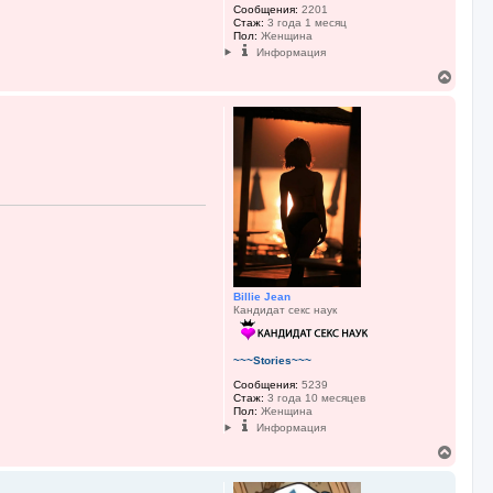
я
Сообщения:
2201
к
Стаж:
3 года 1 месяц
Пол:
Женщина
н
Информация
а
ч
В
а
е
л
р
у
н
у
т
ь
с
я
к
н
а
ч
а
л
Billie Jean
у
Кандидат секс наук
~~~Stories~~~
Сообщения:
5239
Стаж:
3 года 10 месяцев
Пол:
Женщина
Информация
В
е
р